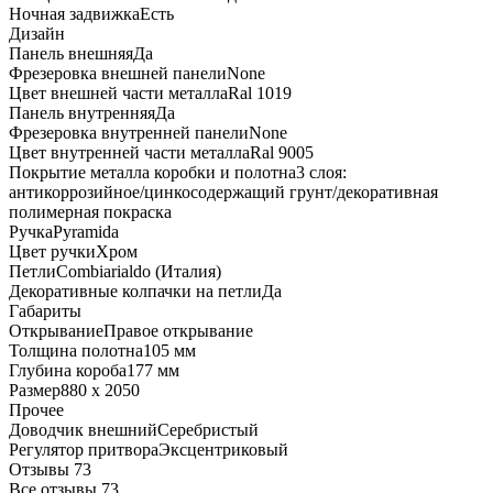
Ночная задвижка
Есть
Дизайн
Панель внешняя
Да
Фрезеровка внешней панели
None
Цвет внешней части металла
Ral 1019
Панель внутренняя
Да
Фрезеровка внутренней панели
None
Цвет внутренней части металла
Ral 9005
Покрытие металла коробки и полотна
3 слоя:
антикоррозийное/цинкосодержащий грунт/декоративная
полимерная покраска
Ручка
Pyramida
Цвет ручки
Хром
Петли
Combiarialdo (Италия)
Декоративные колпачки на петли
Да
Габариты
Открывание
Правое открывание
Толщина полотна
105 мм
Глубина короба
177 мм
Размер
880 x 2050
Прочее
Доводчик внешний
Серебристый
Регулятор притвора
Эксцентриковый
Отзывы 73
Все отзывы
73