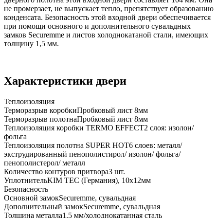
не промерзает, не выпускает тепло, препятствует образованию
конденсата. Безопасность этой входной двери обеспечивается
при помощи основного и дополнительного сувальдных
замков Securemme и листов холоднокатаной стали, имеющих
толщину 1,5 мм.
Характеристики двери
Теплоизоляция
Терморазрыв коробки
Пробковый лист 8мм
Терморазрыв полотна
Пробковый лист 8мм
Теплоизоляция коробки TERMO EFFECT
2 слоя: изолон/
фольга
Теплоизоляция полотна SUPER НОТ
6 слоев: металл/
экструдированный пенополистирол/ изолон/ фольга/
пенополистерол/ металл
Количество контуров притвора
3 шт.
Уплотнитель
KIM ТЕС (Германия), 10x12мм
Безопасность
Основной замок
Securemme, сувальдная
Дополнительный замок
Securemme, сувальдная
Толщина металла
1.5 мм/холоднокатанная сталь