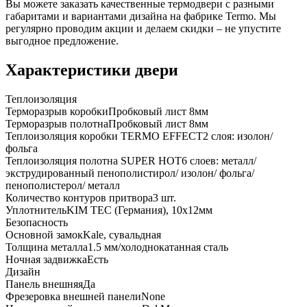
Вы можете заказать качественные термодвери с разными
габаритами и вариантами дизайна на фабрике Termo. Мы
регулярно проводим акции и делаем скидки – не упустите
выгодное предложение.
Характеристики двери
Теплоизоляция
Терморазрыв коробки
Пробковый лист 8мм
Терморазрыв полотна
Пробковый лист 8мм
Теплоизоляция коробки TERMO EFFECT
2 слоя: изолон/
фольга
Теплоизоляция полотна SUPER НОТ
6 слоев: металл/
экструдированный пенополистирол/ изолон/ фольга/
пенополистерол/ металл
Количество контуров притвора
3 шт.
Уплотнитель
KIM ТЕС (Германия), 10x12мм
Безопасность
Основной замок
Kale, сувальдная
Толщина металла
1.5 мм/холоднокатанная сталь
Ночная задвижка
Есть
Дизайн
Панель внешняя
Да
Фрезеровка внешней панели
None