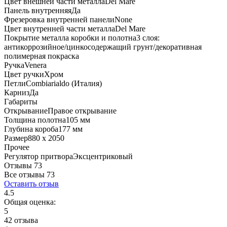
Цвет внешней части металла
Del Mare
Панель внутренняя
Да
Фрезеровка внутренней панели
None
Цвет внутренней части металла
Del Mare
Покрытие металла коробки и полотна
3 слоя:
антикоррозийное/цинкосодержащий грунт/декоративная
полимерная покраска
Ручка
Venera
Цвет ручки
Хром
Петли
Combiarialdo (Италия)
Карниз
Да
Габариты
Открывание
Правое открывание
Толщина полотна
105 мм
Глубина короба
177 мм
Размер
880 x 2050
Прочее
Регулятор притвора
Эксцентриковый
Отзывы 73
Все отзывы
73
Оставить отзыв
4.5
Общая оценка:
5
42 отзыва