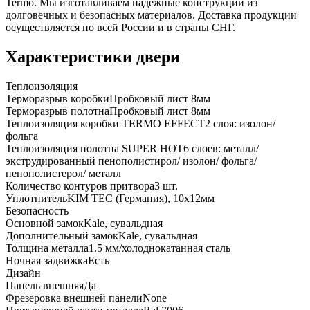
Termo. Мы изготавливаем надежные конструкции из
долговечных и безопасных материалов. Доставка продукции
осуществляется по всей России и в страны СНГ.
Характеристики двери
Теплоизоляция
Терморазрыв коробки
Пробковый лист 8мм
Терморазрыв полотна
Пробковый лист 8мм
Теплоизоляция коробки TERMO EFFECT
2 слоя: изолон/
фольга
Теплоизоляция полотна SUPER НОТ
6 слоев: металл/
экструдированный пенополистирол/ изолон/ фольга/
пенополистерол/ металл
Количество контуров притвора
3 шт.
Уплотнитель
KIM ТЕС (Германия), 10x12мм
Безопасность
Основной замок
Kale, сувальдная
Дополнительный замок
Kale, сувальдная
Толщина металла
1.5 мм/холоднокатанная сталь
Ночная задвижка
Есть
Дизайн
Панель внешняя
Да
Фрезеровка внешней панели
None