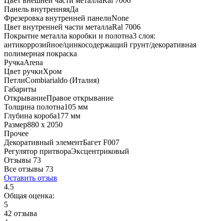
Цвет внешней части металла
Ral 7006
Панель внутренняя
Да
Фрезеровка внутренней панели
None
Цвет внутренней части металла
Ral 7006
Покрытие металла коробки и полотна
3 слоя:
антикоррозийное/цинкосодержащий грунт/декоративная
полимерная покраска
Ручка
Arena
Цвет ручки
Хром
Петли
Combiarialdo (Италия)
Габариты
Открывание
Правое открывание
Толщина полотна
105 мм
Глубина короба
177 мм
Размер
880 x 2050
Прочее
Декоративный элемент
Багет F007
Регулятор притвора
Эксцентриковый
Отзывы 73
Все отзывы
73
Оставить отзыв
4.5
Общая оценка:
5
42 отзыва