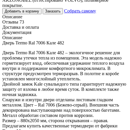
AKZONOBEL (оттестировано VOLVO), полимерное
покрытие.
Собрать самому
Добавить в корзину
Заказать
Описание
Отзывы 73
Доставка и оплата
Документация
Описание
Дверь Termo Ral 7006 Кале 482
Дверь Termo Ral 7006 Кале 482 – экологичное решение для
проблемы утечки тепла из помещения. Эта модель надежно
герметизирует вход, обеспечивая удержание теплого воздуха
внутри и поддержание комфортного микроклимата. В
структуре предусмотрен терморазрыв. В полотне и коробе
установлен многослойный утеплитель.
Двойной замок Kale сувальндого типа гарантирует надежную
защиту от взлома в любое время суток. В комплекте также
ночная задвижка.
Снаружи и изнутри двери отделаны листовым гладким
металлом. Цвет – Ral 7006 (Бежево-серый). Внешняя часть
декорирована выступающими над поверхностью багетами.
Металл обработан составом против коррозии.
Размер – 880х2050 мм, сторона открывания – правая.
Предлагаем купить качественные термодвери от фабрики