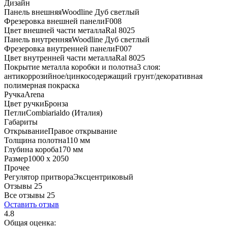
Дизайн
Панель внешняя
Woodline Дуб светлый
Фрезеровка внешней панели
F008
Цвет внешней части металла
Ral 8025
Панель внутренняя
Woodline Дуб светлый
Фрезеровка внутренней панели
F007
Цвет внутренней части металла
Ral 8025
Покрытие металла коробки и полотна
3 слоя:
антикоррозийное/цинкосодержащий грунт/декоративная
полимерная покраска
Ручка
Arena
Цвет ручки
Бронза
Петли
Combiarialdo (Италия)
Габариты
Открывание
Правое открывание
Толщина полотна
110 мм
Глубина короба
170 мм
Размер
1000 x 2050
Прочее
Регулятор притвора
Эксцентриковый
Отзывы 25
Все отзывы
25
Оставить отзыв
4.8
Общая оценка: