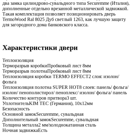
два замка цилиндрово-сувальдного типа Securemme (Италия),
дополненные отдельно врезанной металлической задвижкой.
Такая комплектация позволяет позиционировать дверь
TermoWood Ral 8025 Дуб светлый 1263, как лучшую защиту
для загородного дома банковского класса.
Характеристики двери
Теплоизоляция
Терморазрыв коробки
Пробковый лист 8мм
Терморазрыв полотна
Пробковый лист 8мм
Теплоизоляция коробки TERMO EFFECT
2 слоя: изолон/
фольга
Теплоизоляция полотна SUPER НОТ
8 слоев: панель/ фольга/
изолон/ пенополистирол/ пеноплекс/ изолон/ фольга/ панель
Количество контуров притвора
3 шт.
Уплотнитель
KIM ТЕС (Германия), 10x12мм
Безопасность
Основной замок
Securemme, сувальдная
Дополнительный замок
Securemme, сувальдная
Толщина металла
2 мм/холоднокатанная сталь
Ночная задвижка
Есть