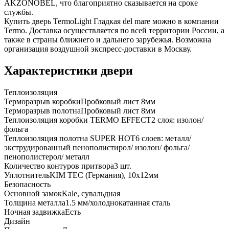
AKZONOBEL, что благоприятно сказывается на сроке
службы.
Купить дверь TermoLight Гладкая del mare можно в компании
Termo. Доставка осуществляется по всей территории России, а
также в страны ближнего и дальнего зарубежья. Возможна
организация воздушной экспресс-доставки в Москву.
Характеристики двери
Теплоизоляция
Терморазрыв коробки
Пробковый лист 8мм
Терморазрыв полотна
Пробковый лист 8мм
Теплоизоляция коробки TERMO EFFECT
2 слоя: изолон/
фольга
Теплоизоляция полотна SUPER НОТ
6 слоев: металл/
экструдированный пенополистирол/ изолон/ фольга/
пенополистерол/ металл
Количество контуров притвора
3 шт.
Уплотнитель
KIM ТЕС (Германия), 10x12мм
Безопасность
Основной замок
Kale, сувальдная
Толщина металла
1.5 мм/холоднокатанная сталь
Ночная задвижка
Есть
Дизайн