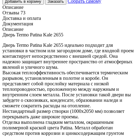
Собрать самому
Добавить в корзину
Заказать
Описание
Отзывы 73
Доставка и оплата
Документация
Описание
Дверь Termo Patina Kale 2655
Дверь Termo Patina Kale 2655 идеально подходит для
установки в частном или загородном доме, где входной проем
контактирует непосредственно с внешней средой. Она
надежно защищает внутреннее пространство от атмосферных
явлений и уличного шума.
Высокая теплоэффективность обеспечивается термическим
разрывом, установленным в полотне и коробе. Он
представляет собой прослойку материала с низкой
теплопроводностью, проложенную между наружным и
внутренним слоем металла. После установки такой двери вы
забудете о сквозняках, конденсате, образовании наледи и
сможете сократить расходы на отопление.
Нестандартный размер створки (1000х2050 мм) позволяет
перекрывать даже широкие проемы.
Отделка выполнена гладким металлом, окрашенным
полимерной краской цвета Patina. Металл обработан
средством против коррозии и цинкосодержащим грунтом