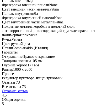
Панель внешняя
Да
Фрезеровка внешней панели
None
Цвет внешней части металла
Patina
Панель внутренняя
Да
Фрезеровка внутренней панели
None
Цвет внутренней части металла
Patina
Покрытие металла коробки и полотна
3 слоя:
антикоррозийное/цинкосодержащий грунт/декоративная
полимерная покраска
Ручка
Venera
Цвет ручки
Хром
Петли
Combiarialdo (Италия)
Габариты
Открывание
Правое открывание
Толщина полотна
105 мм
Глубина короба
177 мм
Размер
1000 x 2050
Прочее
Регулятор притвора
Эксцентриковый
Отзывы 73
Все отзывы
73
Оставить отзыв
4.5
Общая оценка:
5