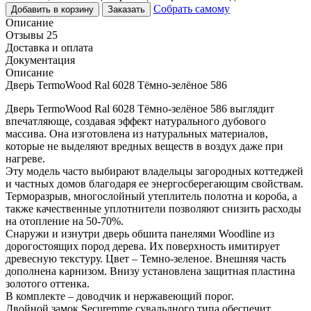
Собрать самому
Добавить в корзину
Заказать
Описание
Отзывы 25
Доставка и оплата
Документация
Описание
Дверь TermoWood Ral 6028 Тёмно-зелёное 586
Дверь TermoWood Ral 6028 Тёмно-зелёное 586 выглядит
впечатляюще, создавая эффект натурального дубового
массива. Она изготовлена из натуральных материалов,
которые не выделяют вредных веществ в воздух даже при
нагреве.
Эту модель часто выбирают владельцы загородных коттеджей
и частных домов благодаря ее энергосберегающим свойствам.
Терморазрыв, многослойный утеплитель полотна и короба, а
также качественные уплотнители позволяют снизить расходы
на отопление на 50-70%.
Снаружи и изнутри дверь обшита панелями Woodline из
дорогостоящих пород дерева. Их поверхность имитирует
древесную текстуру. Цвет – Темно-зеленое. Внешняя часть
дополнена карнизом. Внизу установлена защитная пластина
золотого оттенка.
В комплекте – доводчик и нержавеющий порог.
Двойной замок Securemme сувальдного типа обеспечит