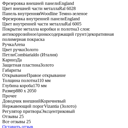
Фрезеровка внешней панели
England
Цвет внешней части металла
Ral 6028
Панель внутренняя
Woodline Темно-зеленое
Фрезеровка внутренней панели
England
Цвет внутренней части металла
Ral 6005
Покрытие металла коробки и полотна
3 слоя:
антикоррозийное/цинкосодержащий грунт/декоративная
полимерная покраска
Ручка
Arena
Цвет ручки
Золото
Петли
Combiarialdo (Италия)
Карниз
Да
Защитная пластина
Золото
Габариты
Открывание
Правое открывание
Толщина полотна
110 мм
Глубина короба
170 мм
Размер
880 x 2050
Прочее
Доводчик внешний
Коричневый
Нержавеющий порог
Vizantia (Золото)
Регулятор притвора
Эксцентриковый
Отзывы 25
Все отзывы
25
Оставить отзыв