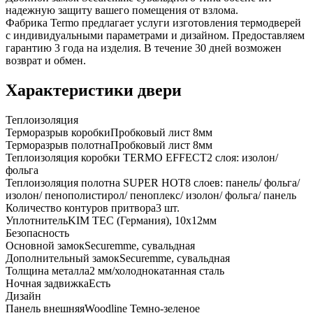
надежную защиту вашего помещения от взлома.
Фабрика Termo предлагает услуги изготовления термодверей
с индивидуальными параметрами и дизайном. Предоставляем
гарантию 3 года на изделия. В течение 30 дней возможен
возврат и обмен.
Характеристики двери
Теплоизоляция
Терморазрыв коробки
Пробковый лист 8мм
Терморазрыв полотна
Пробковый лист 8мм
Теплоизоляция коробки TERMO EFFECT
2 слоя: изолон/
фольга
Теплоизоляция полотна SUPER НОТ
8 слоев: панель/ фольга/
изолон/ пенополистирол/ пеноплекс/ изолон/ фольга/ панель
Количество контуров притвора
3 шт.
Уплотнитель
KIM ТЕС (Германия), 10x12мм
Безопасность
Основной замок
Securemme, сувальдная
Дополнительный замок
Securemme, сувальдная
Толщина металла
2 мм/холоднокатанная сталь
Ночная задвижка
Есть
Дизайн
Панель внешняя
Woodline Темно-зеленое