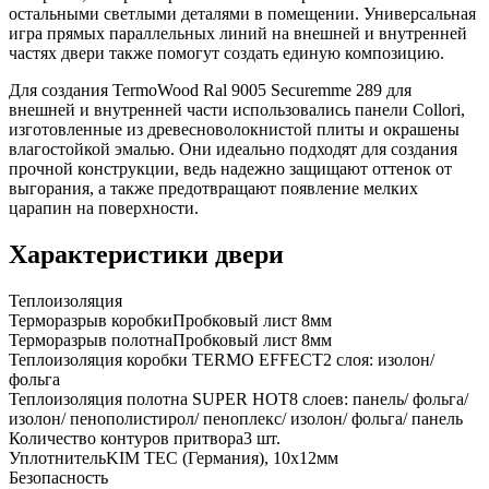
остальными светлыми деталями в помещении. Универсальная
игра прямых параллельных линий на внешней и внутренней
частях двери также помогут создать единую композицию.
Для создания TermoWood Ral 9005 Securemme 289 для
внешней и внутренней части использовались панели Collori,
изготовленные из древесноволокнистой плиты и окрашены
влагостойкой эмалью. Они идеально подходят для создания
прочной конструкции, ведь надежно защищают оттенок от
выгорания, а также предотвращают появление мелких
царапин на поверхности.
Характеристики двери
Теплоизоляция
Терморазрыв коробки
Пробковый лист 8мм
Терморазрыв полотна
Пробковый лист 8мм
Теплоизоляция коробки TERMO EFFECT
2 слоя: изолон/
фольга
Теплоизоляция полотна SUPER НОТ
8 слоев: панель/ фольга/
изолон/ пенополистирол/ пеноплекс/ изолон/ фольга/ панель
Количество контуров притвора
3 шт.
Уплотнитель
KIM ТЕС (Германия), 10x12мм
Безопасность