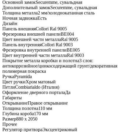
Основной замок
Securemme, сувальдная
Дополнительный замок
Securemme, сувальдная
Толщина металла
2 мм/холоднокатанная сталь
Ночная задвижка
Есть
Дизайн
Панель внешняя
Collori Ral 9005
Фрезеровка внешней панели
BE004
Цвет внешней части металла
Ral 9005
Панель внутренняя
Collori Ral 9003
Фрезеровка внутренней панели
BE005
Цвет внутренней части металла
Ral 9003
Покрытие металла коробки и полотна
3 слоя:
антикоррозийное/цинкосодержащий грунт/декоративная
полимерная покраска
Ручка
Pyramida
Цвет ручки
Хром матовый
Петли
Combiarialdo (Италия)
Оформление дверного портала
Да
Габариты
Открывание
Правое открывание
Толщина полотна
110 мм
Глубина короба
170 мм
Размер
880 x 2050
Прочее
Регулятор притвора
Эксцентриковый