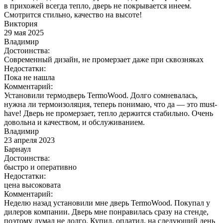
в прихожей всегда тепло, дверь не покрывается инеем.
Смотрится стильно, качество на высоте!
Виктория
29 мая 2025
Владимир
Достоинства:
Современный дизайн, не промерзает даже при сквозняках
Недостатки:
Пока не нашла
Комментарий:
Установили термодверь TermoWood. Долго сомневалась,
нужна ли термоизоляция, теперь понимаю, что да — это must-
have! Дверь не промерзает, тепло держится стабильно. Очень
довольна и качеством, и обслуживанием.
Владимир
23 апреля 2023
Барнаул
Достоинства:
быстро и оперативно
Недостатки:
цена высоковата
Комментарий:
Неделю назад установили мне дверь TermoWood. Покупал у
дилеров компании. Дверь мне понравилась сразу на стенде,
поэтому думал не долго. Купил, оплатил, на следующий день