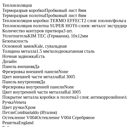
Теплоизоляция
Терморазрыв коробки
Пробковый лист 8мм
Терморазрыв полотна
Пробковый лист 8мм
Теплоизоляция коробки TERMO EFFECT
2 слоя: изолон/фольга
Теплоизоляция полотна SUPER НОТ
6 слоев: металл/ экструд
Количество контуров притвора
3 шт.
Уплотнитель
KIM ТЕС (Германия), 10x12мм
Безопасность
Основной замок
Kale, сувальдная
Толщина металла
1.5 мм/холоднокатанная сталь
Ночная задвижка
Есть
Дизайн
Панель внешняя
Да
Фрезеровка внешней панели
None
Цвет внешней части металла
Ral 3005
Панель внутренняя
Да
Фрезеровка внутренней панели
None
Цвет внутренней части металла
Ral 3005
Покрытие металла коробки и полотна
3 слоя: антикоррозийное
Ручка
Venera
Цвет ручки
Хром
Петли
Combiarialdo (Италия)
Остекление V004
Остекление V004 Серебряное
Решетка
England