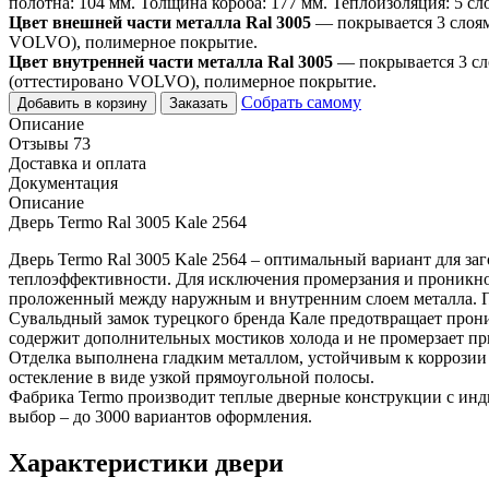
полотна: 104 мм. Толщина короба: 177 мм. Теплоизоляция: 5 сл
Цвет внешней части металла Ral 3005
— покрывается 3 слоя
VOLVO), полимерное покрытие.
Цвет внутренней части металла Ral 3005
— покрывается 3 сл
(оттестировано VOLVO), полимерное покрытие.
Собрать самому
Добавить в корзину
Заказать
Описание
Отзывы 73
Доставка и оплата
Документация
Описание
Дверь Termo Ral 3005 Kale 2564
Дверь Termo Ral 3005 Kale 2564 – оптимальный вариант для за
теплоэффективности. Для исключения промерзания и проникно
проложенный между наружным и внутренним слоем металла. Пос
Сувальдный замок турецкого бренда Кале предотвращает прони
содержит дополнительных мостиков холода и не промерзает п
Отделка выполнена гладким металлом, устойчивым к коррозии 
остекление в виде узкой прямоугольной полосы.
Фабрика Termo производит теплые дверные конструкции с инди
выбор – до 3000 вариантов оформления.
Характеристики двери