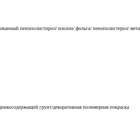
ированный пенополистирол/ изолон/ фольга/ пенополистерол/ мет
/цинкосодержащий грунт/декоративная полимерная покраска