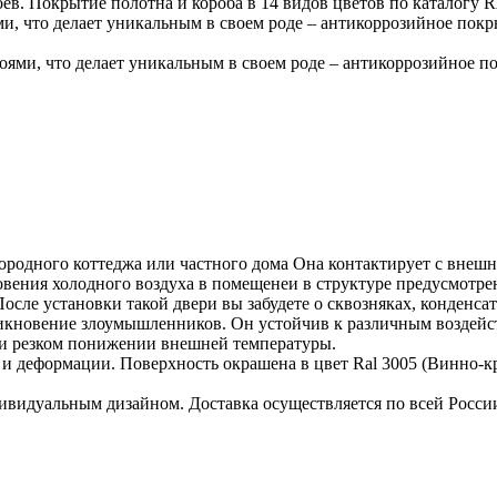
оев. Покрытие полотна и короба в 14 видов цветов по каталогу 
ми, что делает уникальным в своем роде – антикоррозийное п
оями, что делает уникальным в своем роде – антикоррозийно
городного коттеджа или частного дома Она контактирует с внеш
вения холодного воздуха в помещенеи в структуре предусмотре
ле установки такой двери вы забудете о сквозняках, конденсат
кновение злоумышленников. Он устойчив к различным воздейств
ри резком понижении внешней температуры.
и деформации. Поверхность окрашена в цвет Ral 3005 (Винно-кр
видуальным дизайном. Доставка осуществляется по всей России,