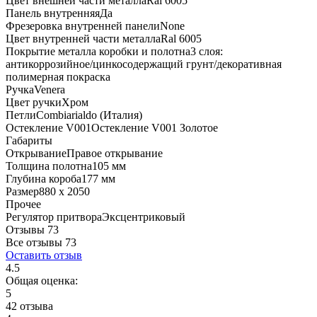
Цвет внешней части металла
Ral 6005
Панель внутренняя
Да
Фрезеровка внутренней панели
None
Цвет внутренней части металла
Ral 6005
Покрытие металла коробки и полотна
3 слоя:
антикоррозийное/цинкосодержащий грунт/декоративная
полимерная покраска
Ручка
Venera
Цвет ручки
Хром
Петли
Combiarialdo (Италия)
Остекление V001
Остекление V001 Золотое
Габариты
Открывание
Правое открывание
Толщина полотна
105 мм
Глубина короба
177 мм
Размер
880 x 2050
Прочее
Регулятор притвора
Эксцентриковый
Отзывы 73
Все отзывы
73
Оставить отзыв
4.5
Общая оценка:
5
42 отзыва