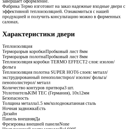
завершает оформление.
Фабрика Термо изготовит на заказ надежные входные двери с
эффективной теплоизоляцией. Ознакомиться с нашей
продукцией и получить консультацию можно в фирменных
салонах.
Характеристики двери
Теплоизоляция
Терморазрыв коробки
Пробковый лист 8мм
Терморазрыв полотна
Пробковый лист 8мм
Теплоизоляция коробки TERMO EFFECT
2 слоя: изолон/
фольга
Теплоизоляция полотна SUPER НОТ
6 слоев: металл/
экструдированный пенополистирол/ изолон/ фольга/
пенополистерол/ металл
Количество контуров притвора
3 шт.
Уплотнитель
KIM ТЕС (Германия), 10x12мм
Безопасность
Толщина металла
1.5 мм/холоднокатанная сталь
Ночная задвижка
Есть
Дизайн
Панель внешняя
Да
Фрезеровка внешней панели
None