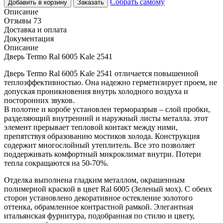
Собрать самому
Добавить в корзину
Заказать
Описание
Отзывы 73
Доставка и оплата
Документация
Описание
Дверь Termo Ral 6005 Kale 2541
Дверь Termo Ral 6005 Kale 2541 отличается повышенной
теплоэффективностью. Она надежно герметизирует проем, не
допуская проникновения внутрь холодного воздуха и
посторонних звуков.
В полотне и коробе установлен терморазрыв – слой пробки,
разделяющий внутренний и наружный листы металла. этот
элемент прерывает тепловой контакт между ними,
препятствуя образованию мостиков холода. Конструкция
содержит многослойный утеплитель. Все это позволяет
поддерживать комфортный микроклимат внутри. Потери
тепла сокращаются на 50-70%.
Отделка выполнена гладким металлом, окрашенным
полимерной краской в цвет Ral 6005 (Зеленый мох). С обеих
сторон установлено декоративное остекление золотого
оттенка, обрамленное контрастной рамкой. Элегантная
итальянская фурнитура, подобранная по стилю и цвету,