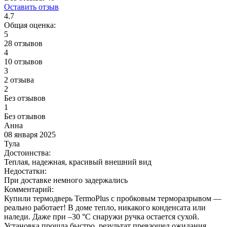
Оставить отзыв
4.7
Общая оценка:
5
28 отзывов
4
10 отзывов
3
2 отзыва
2
Без отзывов
1
Без отзывов
Анна
08 января 2025
Тула
Достоинства:
Теплая, надежная, красивый внешний вид
Недостатки:
При доставке немного задержались
Комментарий:
Купили термодверь TermoPlus с пробковым терморазрывом —
реально работает! В доме тепло, никакого конденсата или
наледи. Даже при –30 °C снаружи ручка остается сухой.
Установка прошла быстро, результат превзошел ожидания.