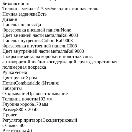
Безопасность
Толщина металла
1.5 мм/холоднокатанная сталь
Ночная задвижка
Есть
Дизайн
Панель внешняя
Да
Фрезеровка внешней панели
None
Цвет внешней части металла
Ral 9003
Панель внутренняя
Collori Ral 9003
Фрезеровка внутренней панели
C008
Цвет внутренней части металла
Ral 9003
Покрытие металла коробки и полотна
3 слоя:
антикоррозийное/цинкосодержащий грунт/декоративная
полимерная покраска
Ручка
Venera
Цвет ручки
Хром
Петли
Combiarialdo (Италия)
Габариты
Открывание
Правое открывание
Толщина полотна
103 мм
Глубина короба
170 мм
Размер
880 x 2050
Прочее
Регулятор притвора
Эксцентриковый
Отзывы 40
Все отзывы
40