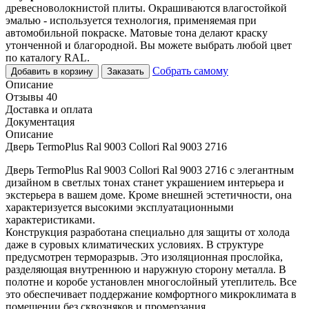
древесноволокнистой плиты. Окрашиваются влагостойкой
эмалью - используется технология, применяемая при
автомобильной покраске. Матовые тона делают краску
утонченной и благородной. Вы можете выбрать любой цвет
по каталогу RAL.
Собрать самому
Добавить в корзину
Заказать
Описание
Отзывы 40
Доставка и оплата
Документация
Описание
Дверь TermoPlus Ral 9003 Collori Ral 9003 2716
Дверь TermoPlus Ral 9003 Collori Ral 9003 2716 с элегантным
дизайном в светлых тонах станет украшением интерьера и
экстерьера в вашем доме. Кроме внешней эстетичности, она
характеризуется высокими эксплуатационными
характеристиками.
Конструкция разработана специально для защиты от холода
даже в суровых климатических условиях. В структуре
предусмотрен терморазрыв. Это изоляционная прослойка,
разделяющая внутреннюю и наружную сторону металла. В
полотне и коробе установлен многослойный утеплитель. Все
это обеспечивает поддержание комфортного микроклимата в
помещении без сквозняков и промерзания.