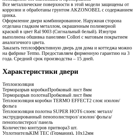
Все металлические поверхности в этой модели защищены от
коррозии и обработаны грунтом AKZONOBEL с содержанием
цинка.
Оформление двери комбинированное. Наружная сторона
отделана гладким металлом, окрашенным полимерной
краской в цвет Ral 9003 (Сигнальный белый). Изнутри
выполнена обшивка панелями Collori с матовым покрытием
аналогичного цвета.
Заказать теплоэффективную дверь для дома и коттеджа можно
на фабрике Termo. Предоставляем фирменную гарантию на 3
года. Средний срок производства – 15 дней.
Характеристики двери
Теплоизоляция
Терморазрыв коробки
Пробковый лист 8мм
Терморазрыв полотна
Пробковый лист 8мм
Теплоизоляция коробки TERMO EFFECT
2 слоя: изолон/
фольга
Теплоизоляция полотна SUPER НОТ
6 слоев: металл/
экструдированный пенополистирол/ изолон/ фольга/
пенополистерол/ панель
Количество контуров притвора
3 шт.
Уплотнитель
KIM ТЕС (Германия), 10x12мм