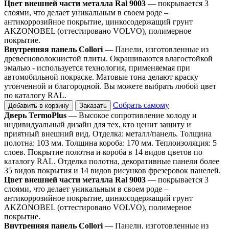
Цвет внешней части металла Ral 9003
— покрывается 3
слоями, что делает уникальным в своем роде –
антикоррозийное покрытие, цинкосодержащий грунт
AKZONOBEL (оттестировано VOLVO), полимерное
покрытие.
Внутренняя панель Collori
— Панели, изготовленные из
древесноволокнистой плиты. Окрашиваются влагостойкой
эмалью - используется технология, применяемая при
автомобильной покраске. Матовые тона делают краску
утонченной и благородной. Вы можете выбрать любой цвет
по каталогу RAL.
Собрать самому
Добавить в корзину
Заказать
Дверь TermoPlus
— Высокое сопротивление холоду и
индивидуальный дизайн для тех, кто ценит защиту и
приятный внешний вид. Отделка: металл/панель. Толщина
полотна: 103 мм. Толщина короба: 170 мм. Теплоизоляция: 5
слоев. Покрытие полотна и короба в 14 видов цветов по
каталогу RAL. Отделка полотна, декоративные панели более
35 видов покрытия и 14 видов рисунков фрезеровок панелей.
Цвет внешней части металла Ral 9003
— покрывается 3
слоями, что делает уникальным в своем роде –
антикоррозийное покрытие, цинкосодержащий грунт
AKZONOBEL (оттестировано VOLVO), полимерное
покрытие.
Внутренняя панель Collori
— Панели, изготовленные из