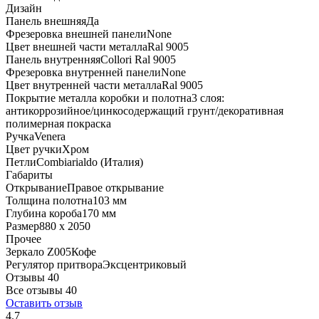
Дизайн
Панель внешняя
Да
Фрезеровка внешней панели
None
Цвет внешней части металла
Ral 9005
Панель внутренняя
Collori Ral 9005
Фрезеровка внутренней панели
None
Цвет внутренней части металла
Ral 9005
Покрытие металла коробки и полотна
3 слоя:
антикоррозийное/цинкосодержащий грунт/декоративная
полимерная покраска
Ручка
Venera
Цвет ручки
Хром
Петли
Combiarialdo (Италия)
Габариты
Открывание
Правое открывание
Толщина полотна
103 мм
Глубина короба
170 мм
Размер
880 x 2050
Прочее
Зеркало Z005
Кофе
Регулятор притвора
Эксцентриковый
Отзывы 40
Все отзывы
40
Оставить отзыв
4.7