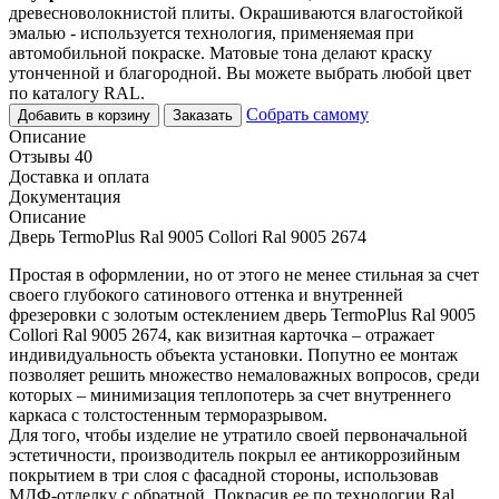
древесноволокнистой плиты. Окрашиваются влагостойкой
эмалью - используется технология, применяемая при
автомобильной покраске. Матовые тона делают краску
утонченной и благородной. Вы можете выбрать любой цвет
по каталогу RAL.
Собрать самому
Добавить в корзину
Заказать
Описание
Отзывы 40
Доставка и оплата
Документация
Описание
Дверь TermoPlus Ral 9005 Collori Ral 9005 2674
Простая в оформлении, но от этого не менее стильная за счет
своего глубокого сатинового оттенка и внутренней
фрезеровки с золотым остеклением дверь TermoPlus Ral 9005
Collori Ral 9005 2674, как визитная карточка – отражает
индивидуальность объекта установки. Попутно ее монтаж
позволяет решить множество немаловажных вопросов, среди
которых – минимизация теплопотерь за счет внутреннего
каркаса с толстостенным терморазрывом.
Для того, чтобы изделие не утратило своей первоначальной
эстетичности, производитель покрыл ее антикоррозийным
покрытием в три слоя с фасадной стороны, использовав
МДФ-отделку с обратной. Покрасив ее по технологии Ral