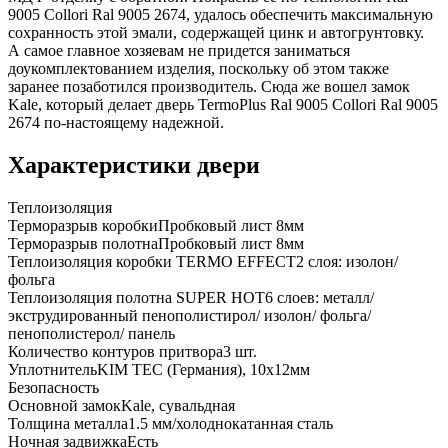
9005 Collori Ral 9005 2674, удалось обеспечить максимальную
сохранность этой эмали, содержащей цинк и автогрунтовку.
А самое главное хозяевам не придется заниматься
доукомплектованием изделия, поскольку об этом также
заранее позаботился производитель. Сюда же вошел замок
Kale, который делает дверь TermoPlus Ral 9005 Collori Ral 9005
2674 по-настоящему надежной.
Характеристики двери
Теплоизоляция
Терморазрыв коробки
Пробковый лист 8мм
Терморазрыв полотна
Пробковый лист 8мм
Теплоизоляция коробки TERMO EFFECT
2 слоя: изолон/
фольга
Теплоизоляция полотна SUPER НОТ
6 слоев: металл/
экструдированный пенополистирол/ изолон/ фольга/
пенополистерол/ панель
Количество контуров притвора
3 шт.
Уплотнитель
KIM ТЕС (Германия), 10x12мм
Безопасность
Основной замок
Kale, сувальдная
Толщина металла
1.5 мм/холоднокатанная сталь
Ночная задвижка
Есть