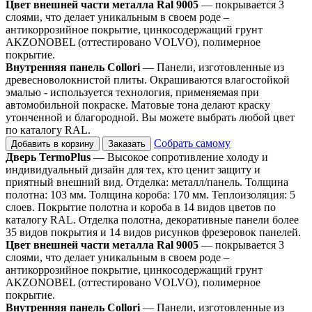
Цвет внешней части металла Ral 9005
— покрывается 3
слоями, что делает уникальным в своем роде –
антикоррозийное покрытие, цинкосодержащий грунт
AKZONOBEL (оттестировано VOLVO), полимерное
покрытие.
Внутренняя панель Collori
— Панели, изготовленные из
древесноволокнистой плиты. Окрашиваются влагостойкой
эмалью - используется технология, применяемая при
автомобильной покраске. Матовые тона делают краску
утонченной и благородной. Вы можете выбрать любой цвет
по каталогу RAL.
Собрать самому
Добавить в корзину
Заказать
Дверь TermoPlus
— Высокое сопротивление холоду и
индивидуальный дизайн для тех, кто ценит защиту и
приятный внешний вид. Отделка: металл/панель. Толщина
полотна: 103 мм. Толщина короба: 170 мм. Теплоизоляция: 5
слоев. Покрытие полотна и короба в 14 видов цветов по
каталогу RAL. Отделка полотна, декоративные панели более
35 видов покрытия и 14 видов рисунков фрезеровок панелей.
Цвет внешней части металла Ral 9005
— покрывается 3
слоями, что делает уникальным в своем роде –
антикоррозийное покрытие, цинкосодержащий грунт
AKZONOBEL (оттестировано VOLVO), полимерное
покрытие.
Внутренняя панель Collori
— Панели, изготовленные из