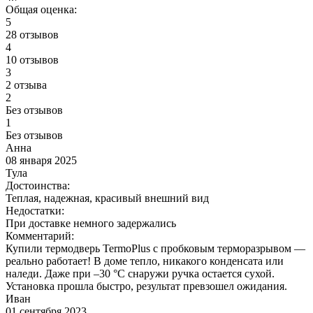
Общая оценка:
5
28 отзывов
4
10 отзывов
3
2 отзыва
2
Без отзывов
1
Без отзывов
Анна
08 января 2025
Тула
Достоинства:
Теплая, надежная, красивый внешний вид
Недостатки:
При доставке немного задержались
Комментарий:
Купили термодверь TermoPlus с пробковым терморазрывом —
реально работает! В доме тепло, никакого конденсата или
наледи. Даже при –30 °C снаружи ручка остается сухой.
Установка прошла быстро, результат превзошел ожидания.
Иван
01 сентября 2023