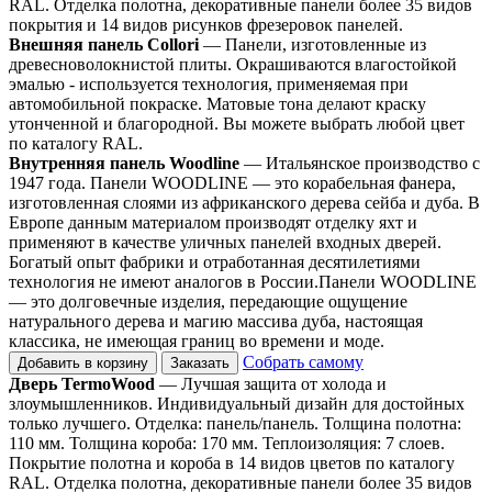
RAL. Отделка полотна, декоративные панели более 35 видов
покрытия и 14 видов рисунков фрезеровок панелей.
Внешняя панель Collori
— Панели, изготовленные из
древесноволокнистой плиты. Окрашиваются влагостойкой
эмалью - используется технология, применяемая при
автомобильной покраске. Матовые тона делают краску
утонченной и благородной. Вы можете выбрать любой цвет
по каталогу RAL.
Внутренняя панель Woodline
— Итальянское производство с
1947 года. Панели WOODLINE — это корабельная фанера,
изготовленная слоями из африканского дерева сейба и дуба. В
Европе данным материалом производят отделку яхт и
применяют в качестве уличных панелей входных дверей.
Богатый опыт фабрики и отработанная десятилетиями
технология не имеют аналогов в России.Панели WOODLINE
— это долговечные изделия, передающие ощущение
натурального дерева и магию массива дуба, настоящая
классика, не имеющая границ во времени и моде.
Собрать самому
Добавить в корзину
Заказать
Дверь TermoWood
— Лучшая защита от холода и
злоумышленников. Индивидуальный дизайн для достойных
только лучшего. Отделка: панель/панель. Толщина полотна:
110 мм. Толщина короба: 170 мм. Теплоизоляция: 7 слоев.
Покрытие полотна и короба в 14 видов цветов по каталогу
RAL. Отделка полотна, декоративные панели более 35 видов