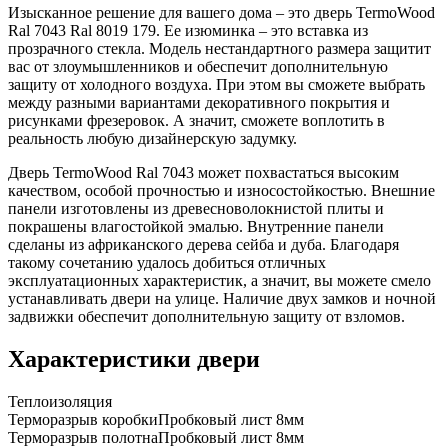
Изысканное решение для вашего дома – это дверь TermoWood
Ral 7043 Ral 8019 179. Ее изюминка – это вставка из
прозрачного стекла. Модель нестандартного размера защитит
вас от злоумышленников и обеспечит дополнительную
защиту от холодного воздуха. При этом вы сможете выбрать
между разными вариантами декоративного покрытия и
рисунками фрезеровок. А значит, сможете воплотить в
реальность любую дизайнерскую задумку.
Дверь TermoWood Ral 7043 может похвастаться высоким
качеством, особой прочностью и износостойкостью. Внешние
панели изготовлены из древесноволокнистой плиты и
покрашены влагостойкой эмалью. Внутренние панели
сделаны из африканского дерева сейба и дуба. Благодаря
такому сочетанию удалось добиться отличных
эксплуатационных характеристик, а значит, вы можете смело
устанавливать двери на улице. Наличие двух замков и ночной
задвижки обеспечит дополнительную защиту от взломов.
Характеристики двери
Теплоизоляция
Терморазрыв коробки
Пробковый лист 8мм
Терморазрыв полотна
Пробковый лист 8мм