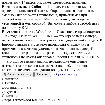
покрытия и 14 видов рисунков фрезеровок панелей.
Внешняя панель Collori
— Панели, изготовленные из
древесноволокнистой плиты. Окрашиваются влагостойкой
эмалью - используется технология, применяемая при
автомобильной покраске. Матовые тона делают краску
утонченной и благородной. Вы можете выбрать любой цвет
по каталогу RAL.
Внутренняя панель Woodline
— Итальянское производство с
1947 года. Панели WOODLINE — это корабельная фанера,
изготовленная слоями из африканского дерева сейба и дуба. В
Европе данным материалом производят отделку яхт и
применяют в качестве уличных панелей входных дверей.
Богатый опыт фабрики и отработанная десятилетиями
технология не имеют аналогов в России.Панели WOODLINE
— это долговечные изделия, передающие ощущение
натурального дерева и магию массива дуба, настоящая
классика, не имеющая границ во времени и моде.
Собрать самому
Добавить в корзину
Заказать
Описание
Отзывы 25
Доставка и оплата
Документация
Описание
Дверь TermoWood Ral 7043 Ral 8019 179