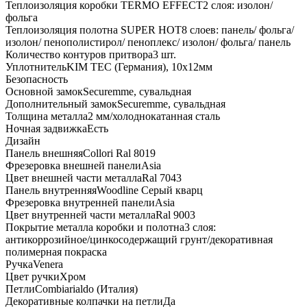
Теплоизоляция коробки TERMO EFFECT
2 слоя: изолон/
фольга
Теплоизоляция полотна SUPER НОТ
8 слоев: панель/ фольга/
изолон/ пенополистирол/ пеноплекс/ изолон/ фольга/ панель
Количество контуров притвора
3 шт.
Уплотнитель
KIM ТЕС (Германия), 10x12мм
Безопасность
Основной замок
Securemme, сувальдная
Дополнительный замок
Securemme, сувальдная
Толщина металла
2 мм/холоднокатанная сталь
Ночная задвижка
Есть
Дизайн
Панель внешняя
Collori Ral 8019
Фрезеровка внешней панели
Asia
Цвет внешней части металла
Ral 7043
Панель внутренняя
Woodline Серый кварц
Фрезеровка внутренней панели
Asia
Цвет внутренней части металла
Ral 9003
Покрытие металла коробки и полотна
3 слоя:
антикоррозийное/цинкосодержащий грунт/декоративная
полимерная покраска
Ручка
Venera
Цвет ручки
Хром
Петли
Combiarialdo (Италия)
Декоративные колпачки на петли
Да