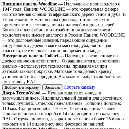
Внешняя панель Woodline
— Итальянское производство с
1947 года. Панели WOODLINE — это корабельная фанера,
изготовленная слоями из африканского дерева сейба и дуба. В
Европе данным материалом производят отделку яхт и
применяют в качестве уличных панелей входных дверей.
Богатый опыт фабрики и отработанная десятилетиями
технология не имеют аналогов в России.Панели WOODLINE
— это долговечные изделия, передающие ощущение
натурального дерева и магию массива дуба, настоящая
классика, не имеющая границ во времени и моде.
Внутренняя панель Collori
— Панели, изготовленные из
древесноволокнистой плиты. Окрашиваются влагостойкой
эмалью - используется технология, применяемая при
автомобильной покраске. Матовые тона делают краску
утонченной и благородной. Вы можете выбрать любой цвет
по каталогу RAL.
Собрать самому
Добавить в корзину
Заказать
Дверь TermoWood
— Лучшая защита от холода и
злоумышленников. Индивидуальный дизайн для достойных
только лучшего. Отделка: панель/панель. Толщина полотна:
110 мм. Толщина короба: 170 мм. Теплоизоляция: 7 слоев.
Покрытие полотна и короба в 14 видов цветов по каталогу
RAL. Отделка полотна, декоративные панели более 35 видов
покрытия и 14 видов рисунков фрезеровок панелей.