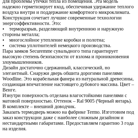
для проблемы утечки тепла из помещения. Эта модель
надежно герметизирует вход, обеспечивая удержание теплого
воздуха внутри и поддержание комфортного микроклимата.
Конструкция сочетает лучшие современные технологии
энергоэффективности. Это:
• терморазрыв, разделяющий внутреннюю и наружную
стороны металла;
• многослойное утепление коробки и полотна;
• система уплотнителей немецкого производства.
Пара замков Securemme сувальдного типа гарантирует
высокую степень безопасности от взлома и проникновения
злоумышленников.
Дизайн достаточно сдержанный, классический, но
элегантный. Снаружи дверь обшита дорогими панелями
Woodline. Это корабельная фанера из натуральной древесины,
создающая впечатление настоящего дубового массива. Цвет –
Венге.
Изнутри поверхность отделана влагостойкими панелями с
матовой поверхностью. Оттенок – Ral 9005 (Черный янтарь).
В комплекте – внешний доводчик.
Заказать термодверь можно на фабрике Termo. Изготовим под
заказ конструкции даже с наиболее сложным дизайном и
нестандартными габаритами. Предоставляем гарантию 3 года
на изделия.