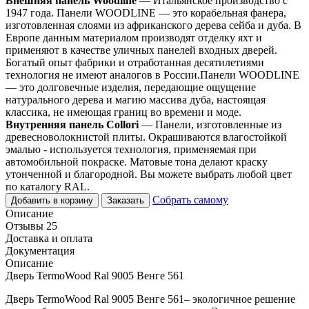
Внешняя панель Woodline
— Итальянское производство с
1947 года. Панели WOODLINE — это корабельная фанера,
изготовленная слоями из африканского дерева сейба и дуба. В
Европе данным материалом производят отделку яхт и
применяют в качестве уличных панелей входных дверей.
Богатый опыт фабрики и отработанная десятилетиями
технология не имеют аналогов в России.Панели WOODLINE
— это долговечные изделия, передающие ощущение
натурального дерева и магию массива дуба, настоящая
классика, не имеющая границ во времени и моде.
Внутренняя панель Collori
— Панели, изготовленные из
древесноволокнистой плиты. Окрашиваются влагостойкой
эмалью - используется технология, применяемая при
автомобильной покраске. Матовые тона делают краску
утонченной и благородной. Вы можете выбрать любой цвет
по каталогу RAL.
Собрать самому
Добавить в корзину
Заказать
Описание
Отзывы 25
Доставка и оплата
Документация
Описание
Дверь TermoWood Ral 9005 Венге 561
Дверь TermoWood Ral 9005 Венге 561– экологичное решение