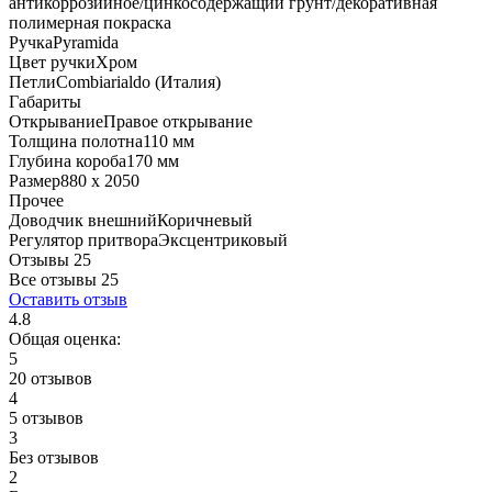
антикоррозийное/цинкосодержащий грунт/декоративная
полимерная покраска
Ручка
Pyramida
Цвет ручки
Хром
Петли
Combiarialdo (Италия)
Габариты
Открывание
Правое открывание
Толщина полотна
110 мм
Глубина короба
170 мм
Размер
880 x 2050
Прочее
Доводчик внешний
Коричневый
Регулятор притвора
Эксцентриковый
Отзывы 25
Все отзывы
25
Оставить отзыв
4.8
Общая оценка:
5
20 отзывов
4
5 отзывов
3
Без отзывов
2