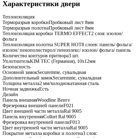
Характеристики двери
Теплоизоляция
Терморазрыв коробки
Пробковый лист 8мм
Терморазрыв полотна
Пробковый лист 8мм
Теплоизоляция коробки TERMO EFFECT
2 слоя: изолон/
фольга
Теплоизоляция полотна SUPER НОТ
8 слоев: панель/ фольга/
изолон/ пенополистирол/ пеноплекс/ изолон/ фольга/ панель
Количество контуров притвора
3 шт.
Уплотнитель
KIM ТЕС (Германия), 10x12мм
Безопасность
Основной замок
Securemme, сувальдная
Дополнительный замок
Securemme, сувальдная
Толщина металла
2 мм/холоднокатанная сталь
Ночная задвижка
Есть
Дизайн
Панель внешняя
Woodline Венге
Фрезеровка внешней панели
F021
Цвет внешней части металла
Ral 9005
Панель внутренняя
Collori Ral 9005
Фрезеровка внутренней панели
F013
Цвет внутренней части металла
Ral 9005
Покрытие металла коробки и полотна
3 слоя: