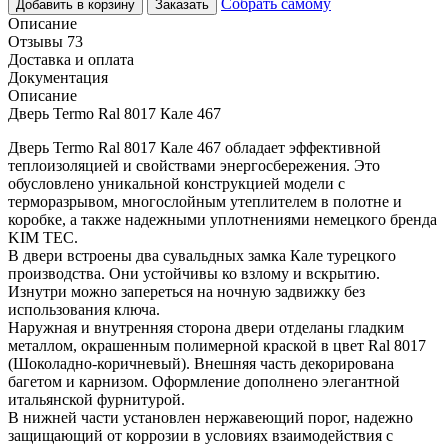
Собрать самому
Добавить в корзину
Заказать
Описание
Отзывы 73
Доставка и оплата
Документация
Описание
Дверь Termo Ral 8017 Кале 467
Дверь Termo Ral 8017 Кале 467 обладает эффективной
теплоизоляцией и свойствами энергосбережения. Это
обусловлено уникальной конструкцией модели с
терморазрывом, многослойным утеплителем в полотне и
коробке, а также надежными уплотнениями немецкого бренда
KIM ТЕС.
В двери встроены два сувальдных замка Кале турецкого
производства. Они устойчивы ко взлому и вскрытию.
Изнутри можно запереться на ночную задвижку без
использования ключа.
Наружная и внутренняя сторона двери отделаны гладким
металлом, окрашенным полимерной краской в цвет Ral 8017
(Шоколадно-коричневый). Внешняя часть декорирована
багетом и карнизом. Оформление дополнено элегантной
итальянской фурнитурой.
В нижней части установлен нержавеющий порог, надежно
защищающий от коррозии в условиях взаимодействия с