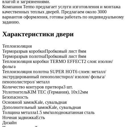
влагой и загрязнениями.
Компания Termo предлагает услуги изготовления и монтажа
качественных теплых дверей. Предлагаем около 3000
вариантов оформления, готовы работать по индивидуальному
заданию.
Характеристики двери
Теплоизоляция
Терморазрыв коробки
Пробковый лист 8мм
Терморазрыв полотна
Пробковый лист 8мм
Теплоизоляция коробки TERMO EFFECT
2 слоя: изолон/
фольга
Теплоизоляция полотна SUPER НОТ
6 слоев: металл/
экструдированный пенополистирол/ изолон/ фольга/
пенополистерол/ металл
Количество контуров притвора
3 шт.
Уплотнитель
KIM ТЕС (Германия), 10x12мм
Безопасность
Основной замок
Kale, сувальдная
Дополнительный замок
Kale, сувальдная
Толщина металла
1.5 мм/холоднокатанная сталь
Ночная задвижка
Есть
Дизайн