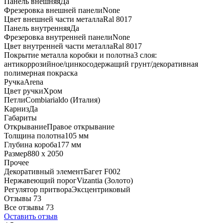
Панель внешняя
Да
Фрезеровка внешней панели
None
Цвет внешней части металла
Ral 8017
Панель внутренняя
Да
Фрезеровка внутренней панели
None
Цвет внутренней части металла
Ral 8017
Покрытие металла коробки и полотна
3 слоя:
антикоррозийное/цинкосодержащий грунт/декоративная
полимерная покраска
Ручка
Arena
Цвет ручки
Хром
Петли
Combiarialdo (Италия)
Карниз
Да
Габариты
Открывание
Правое открывание
Толщина полотна
105 мм
Глубина короба
177 мм
Размер
880 x 2050
Прочее
Декоративный элемент
Багет F002
Нержавеющий порог
Vizantia (Золото)
Регулятор притвора
Эксцентриковый
Отзывы 73
Все отзывы
73
Оставить отзыв