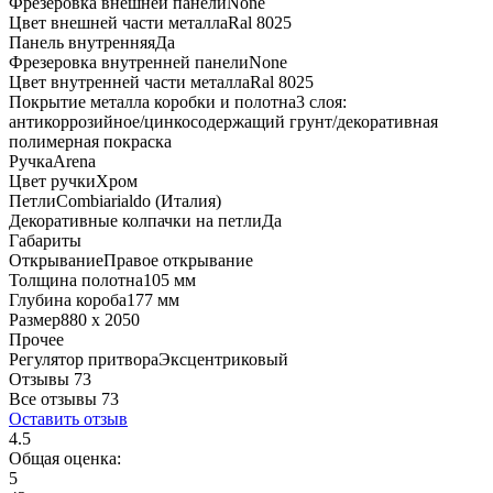
Фрезеровка внешней панели
None
Цвет внешней части металла
Ral 8025
Панель внутренняя
Да
Фрезеровка внутренней панели
None
Цвет внутренней части металла
Ral 8025
Покрытие металла коробки и полотна
3 слоя:
антикоррозийное/цинкосодержащий грунт/декоративная
полимерная покраска
Ручка
Arena
Цвет ручки
Хром
Петли
Combiarialdo (Италия)
Декоративные колпачки на петли
Да
Габариты
Открывание
Правое открывание
Толщина полотна
105 мм
Глубина короба
177 мм
Размер
880 x 2050
Прочее
Регулятор притвора
Эксцентриковый
Отзывы 73
Все отзывы
73
Оставить отзыв
4.5
Общая оценка:
5