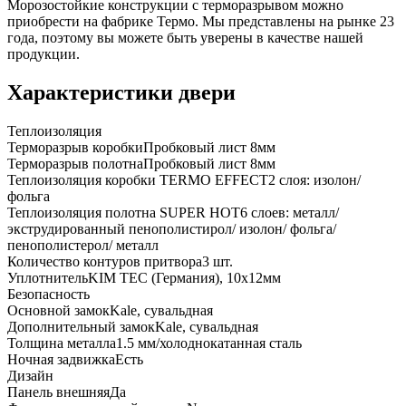
Морозостойкие конструкции с терморазрывом можно
приобрести на фабрике Термо. Мы представлены на рынке 23
года, поэтому вы можете быть уверены в качестве нашей
продукции.
Характеристики двери
Теплоизоляция
Терморазрыв коробки
Пробковый лист 8мм
Терморазрыв полотна
Пробковый лист 8мм
Теплоизоляция коробки TERMO EFFECT
2 слоя: изолон/
фольга
Теплоизоляция полотна SUPER НОТ
6 слоев: металл/
экструдированный пенополистирол/ изолон/ фольга/
пенополистерол/ металл
Количество контуров притвора
3 шт.
Уплотнитель
KIM ТЕС (Германия), 10x12мм
Безопасность
Основной замок
Kale, сувальдная
Дополнительный замок
Kale, сувальдная
Толщина металла
1.5 мм/холоднокатанная сталь
Ночная задвижка
Есть
Дизайн
Панель внешняя
Да