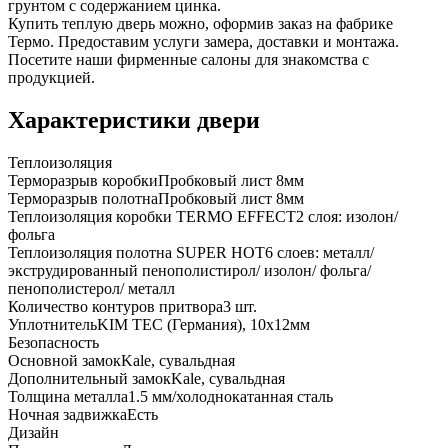
грунтом с содержанием цинка.
Купить теплую дверь можно, оформив заказ на фабрике
Термо. Предоставим услуги замера, доставки и монтажа.
Посетите наши фирменные салоны для знакомства с
продукцией.
Характеристики двери
Теплоизоляция
Терморазрыв коробки
Пробковый лист 8мм
Терморазрыв полотна
Пробковый лист 8мм
Теплоизоляция коробки TERMO EFFECT
2 слоя: изолон/
фольга
Теплоизоляция полотна SUPER НОТ
6 слоев: металл/
экструдированный пенополистирол/ изолон/ фольга/
пенополистерол/ металл
Количество контуров притвора
3 шт.
Уплотнитель
KIM ТЕС (Германия), 10x12мм
Безопасность
Основной замок
Kale, сувальдная
Дополнительный замок
Kale, сувальдная
Толщина металла
1.5 мм/холоднокатанная сталь
Ночная задвижка
Есть
Дизайн