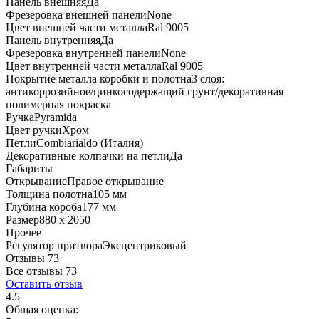
Панель внешняя
Да
Фрезеровка внешней панели
None
Цвет внешней части металла
Ral 9005
Панель внутренняя
Да
Фрезеровка внутренней панели
None
Цвет внутренней части металла
Ral 9005
Покрытие металла коробки и полотна
3 слоя:
антикоррозийное/цинкосодержащий грунт/декоративная
полимерная покраска
Ручка
Pyramida
Цвет ручки
Хром
Петли
Combiarialdo (Италия)
Декоративные колпачки на петли
Да
Габариты
Открывание
Правое открывание
Толщина полотна
105 мм
Глубина короба
177 мм
Размер
880 x 2050
Прочее
Регулятор притвора
Эксцентриковый
Отзывы 73
Все отзывы
73
Оставить отзыв
4.5
Общая оценка: