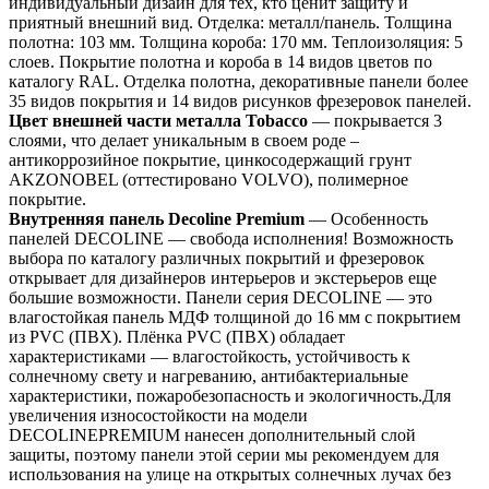
индивидуальный дизайн для тех, кто ценит защиту и
приятный внешний вид. Отделка: металл/панель. Толщина
полотна: 103 мм. Толщина короба: 170 мм. Теплоизоляция: 5
слоев. Покрытие полотна и короба в 14 видов цветов по
каталогу RAL. Отделка полотна, декоративные панели более
35 видов покрытия и 14 видов рисунков фрезеровок панелей.
Цвет внешней части металла Tobacco
— покрывается 3
слоями, что делает уникальным в своем роде –
антикоррозийное покрытие, цинкосодержащий грунт
AKZONOBEL (оттестировано VOLVO), полимерное
покрытие.
Внутренняя панель Decoline Premium
— Особенность
панелей DECOLINE — свобода исполнения! Возможность
выбора по каталогу различных покрытий и фрезеровок
открывает для дизайнеров интерьеров и экстерьеров еще
большие возможности. Панели серия DECOLINE — это
влагостойкая панель МДФ толщиной до 16 мм с покрытием
из PVC (ПВХ). Плёнка PVC (ПВХ) обладает
характеристиками — влагостойкость, устойчивость к
солнечному свету и нагреванию, антибактериальные
характеристики, пожаробезопасность и экологичность.Для
увеличения износостойкости на модели
DECOLINEPREMIUM нанесен дополнительный слой
защиты, поэтому панели этой серии мы рекомендуем для
использования на улице на открытых солнечных лучах без