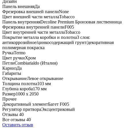
Дизайн
Панель внешняя
Да
Фрезеровка внешней панели
None
Цвет внешней части металла
Tobacco
Панель внутренняя
Decoline Premium Бронзовая лиственница
Фрезеровка внутренней панели
F005
Цвет внутренней части металла
Tobacco
Покрытие металла коробки и полотна
3 слоя:
антикоррозийное/цинкосодержащий грунт/декоративная
полимерная покраска
Ручка
Termo
Цвет ручки
Хром
Петли
Combiarialdo (Италия)
Карниз
Да
Габариты
Открывание
Левое открывание
Толщина полотна
103 мм
Глубина короба
170 мм
Размер
1000 x 2050
Прочее
Декоративный элемент
Багет F005
Регулятор притвора
Эксцентриковый
Отзывы 40
Все отзывы
40
Оставить отзыв