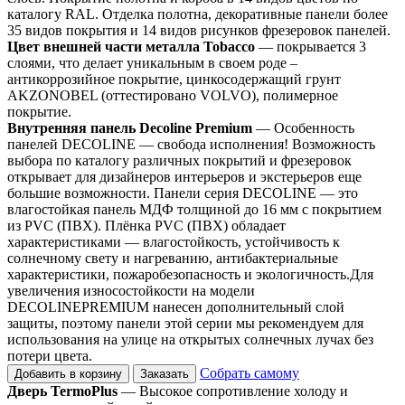
каталогу RAL. Отделка полотна, декоративные панели более
35 видов покрытия и 14 видов рисунков фрезеровок панелей.
Цвет внешней части металла Tobacco
— покрывается 3
слоями, что делает уникальным в своем роде –
антикоррозийное покрытие, цинкосодержащий грунт
AKZONOBEL (оттестировано VOLVO), полимерное
покрытие.
Внутренняя панель Decoline Premium
— Особенность
панелей DECOLINE — свобода исполнения! Возможность
выбора по каталогу различных покрытий и фрезеровок
открывает для дизайнеров интерьеров и экстерьеров еще
большие возможности. Панели серия DECOLINE — это
влагостойкая панель МДФ толщиной до 16 мм с покрытием
из PVC (ПВХ). Плёнка PVC (ПВХ) обладает
характеристиками — влагостойкость, устойчивость к
солнечному свету и нагреванию, антибактериальные
характеристики, пожаробезопасность и экологичность.Для
увеличения износостойкости на модели
DECOLINEPREMIUM нанесен дополнительный слой
защиты, поэтому панели этой серии мы рекомендуем для
использования на улице на открытых солнечных лучах без
потери цвета.
Собрать самому
Добавить в корзину
Заказать
Дверь TermoPlus
— Высокое сопротивление холоду и