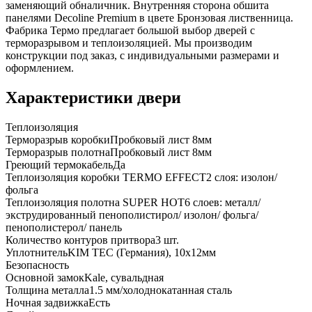
заменяющий обналичник. Внутренняя сторона обшита
панелями Decoline Premium в цвете Бронзовая лиственница.
Фабрика Термо предлагает большой выбор дверей с
терморазрывом и теплоизоляцией. Мы производим
конструкции под заказ, с индивидуальными размерами и
оформлением.
Характеристики двери
Теплоизоляция
Терморазрыв коробки
Пробковый лист 8мм
Терморазрыв полотна
Пробковый лист 8мм
Греющий термокабель
Да
Теплоизоляция коробки TERMO EFFECT
2 слоя: изолон/
фольга
Теплоизоляция полотна SUPER НОТ
6 слоев: металл/
экструдированный пенополистирол/ изолон/ фольга/
пенополистерол/ панель
Количество контуров притвора
3 шт.
Уплотнитель
KIM ТЕС (Германия), 10x12мм
Безопасность
Основной замок
Kale, сувальдная
Толщина металла
1.5 мм/холоднокатанная сталь
Ночная задвижка
Есть