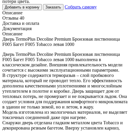
потери цвета.
Собрать самому
Добавить в корзину
Заказать
Описание
Отзывы 40
Доставка и оплата
Документация
Описание
Дверь TermoPlus Decoline Premium Бронзовая лиственница
F005 Багет F005 Tobacco левая 1000
Дверь TermoPlus Decoline Premium Бронзовая лиственница
F005 Багет F005 Tobacco левая 1000 выполнена в
классическом дизайне. Внешняя привлекательность модели
сочетается с высокими эксплуатационными параметрами.
В структуре содержится терморазыв – слой пробкового
материала, который не проводит тепло. Его эффективность
дополнена качественными уплотнениями и многослойным
утеплителем в полотне и коробке. Дверь защищает дом от
тепловых потерь, не промерзает и не покрывается льдом. Она
создает условия для поддержания комфортного микроклимата
в здании не только зимой, но и летом, в жару.
Модель изготовлена из экологичных материалов, не выделяет
токсичных соединений даже при нагреве.
Снаружи дверь отделана гладким металлом цвета Tobacco и
декорирована резным багетом. Вверху установлен карниз,