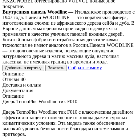
AKZONOBEL (оттестировано VOLVO), полимерное
покрытие.
Внутренняя панель Woodline
— Итальянское производство с
1947 года. Панели WOODLINE — это корабельная фанера,
изготовленная слоями из африканского дерева сейба и дуба. В
Европе данным материалом производят отделку яхт и
применяют в качестве уличных панелей входных дверей.
Богатый опыт фабрики и отработанная десятилетиями
технология не имеют аналогов в России.Панели WOODLINE
— это долговечные изделия, передающие ощущение
натурального дерева и магию массива дуба, настоящая
классика, не имеющая границ во времени и моде.
Собрать самому
Добавить в корзину
Заказать
Описание
Отзывы 40
Доставка и оплата
Документация
Описание
Дверь TermoPlus Woodline тик F010
Дверь TermoPlus Woodline тик F010 с классическим дизайном
эффективно защитит помещение от холода даже в суровых
климатических условиях. Эта модель также обеспечивает
высокий уровень безопасности благодаря системе замков и
притворов.