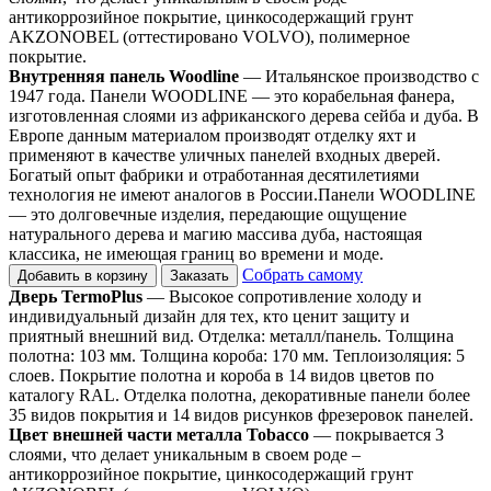
антикоррозийное покрытие, цинкосодержащий грунт
AKZONOBEL (оттестировано VOLVO), полимерное
покрытие.
Внутренняя панель Woodline
— Итальянское производство с
1947 года. Панели WOODLINE — это корабельная фанера,
изготовленная слоями из африканского дерева сейба и дуба. В
Европе данным материалом производят отделку яхт и
применяют в качестве уличных панелей входных дверей.
Богатый опыт фабрики и отработанная десятилетиями
технология не имеют аналогов в России.Панели WOODLINE
— это долговечные изделия, передающие ощущение
натурального дерева и магию массива дуба, настоящая
классика, не имеющая границ во времени и моде.
Собрать самому
Добавить в корзину
Заказать
Дверь TermoPlus
— Высокое сопротивление холоду и
индивидуальный дизайн для тех, кто ценит защиту и
приятный внешний вид. Отделка: металл/панель. Толщина
полотна: 103 мм. Толщина короба: 170 мм. Теплоизоляция: 5
слоев. Покрытие полотна и короба в 14 видов цветов по
каталогу RAL. Отделка полотна, декоративные панели более
35 видов покрытия и 14 видов рисунков фрезеровок панелей.
Цвет внешней части металла Tobacco
— покрывается 3
слоями, что делает уникальным в своем роде –
антикоррозийное покрытие, цинкосодержащий грунт