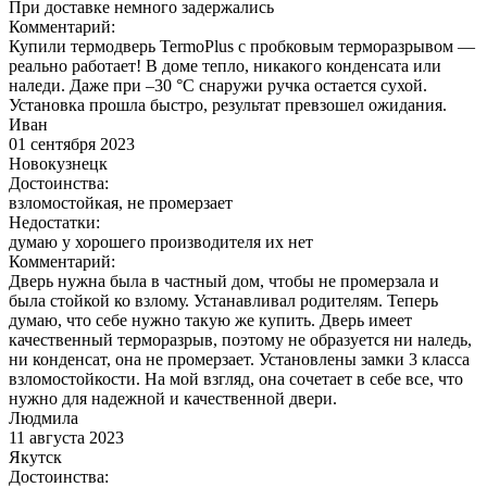
При доставке немного задержались
Комментарий:
Купили термодверь TermoPlus с пробковым терморазрывом —
реально работает! В доме тепло, никакого конденсата или
наледи. Даже при –30 °C снаружи ручка остается сухой.
Установка прошла быстро, результат превзошел ожидания.
Иван
01 сентября 2023
Новокузнецк
Достоинства:
взломостойкая, не промерзает
Недостатки:
думаю у хорошего производителя их нет
Комментарий:
Дверь нужна была в частный дом, чтобы не промерзала и
была стойкой ко взлому. Устанавливал родителям. Теперь
думаю, что себе нужно такую же купить. Дверь имеет
качественный терморазрыв, поэтому не образуется ни наледь,
ни конденсат, она не промерзает. Установлены замки 3 класса
взломостойкости. На мой взгляд, она сочетает в себе все, что
нужно для надежной и качественной двери.
Людмила
11 августа 2023
Якутск
Достоинства: