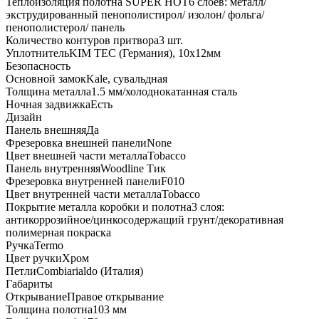
Теплоизоляция полотна SUPER НОТ
6 слоев: металл/
экструдированный пенополистирол/ изолон/ фольга/
пенополистерол/ панель
Количество контуров притвора
3 шт.
Уплотнитель
KIM ТЕС (Германия), 10x12мм
Безопасность
Основной замок
Kale, сувальдная
Толщина металла
1.5 мм/холоднокатанная сталь
Ночная задвижка
Есть
Дизайн
Панель внешняя
Да
Фрезеровка внешней панели
None
Цвет внешней части металла
Tobacco
Панель внутренняя
Woodline Тик
Фрезеровка внутренней панели
F010
Цвет внутренней части металла
Tobacco
Покрытие металла коробки и полотна
3 слоя:
антикоррозийное/цинкосодержащий грунт/декоративная
полимерная покраска
Ручка
Termo
Цвет ручки
Хром
Петли
Combiarialdo (Италия)
Габариты
Открывание
Правое открывание
Толщина полотна
103 мм