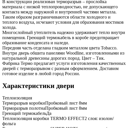
В конструкции реализован терморазрыв – прослойка
материала с низкой теплопроводностью, не допускающего
контакта между наружной и внутренней частями металла.
Таким образом разграничиваются области холодного и
теплого воздуха, исчезают условия для образования мостиков
холода.
Многослойный утеплитель надежно удерживает тепло внутри
помещения. Греющий термокабель в коробе предотвращает
образование конденсата и наледи.
Передняя часть отделана гладким металлом цвета Tobacco.
Внутри дверь обшита панелями Woodline, изготовленными из
натуральной древесины дорогих пород. Цвет – Тик.
Фабрика Термо предлагает услуги изготовления качественных
дверей с терморазрывом с разным оформлением. Доставим
готовое изделие в любой город России.
Характеристики двери
Теплоизоляция
Терморазрыв коробки
Пробковый лист 8мм
Терморазрыв полотна
Пробковый лист 8мм
Греющий термокабель
Да
Теплоизоляция коробки TERMO EFFECT
2 слоя: изолон/
фольга