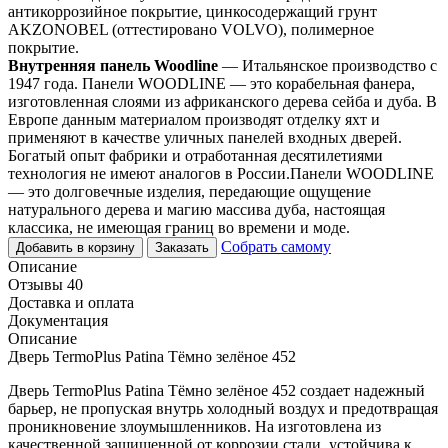
антикоррозийное покрытие, цинкосодержащий грунт
AKZONOBEL (оттестировано VOLVO), полимерное
покрытие.
Внутренняя панель Woodline
— Итальянское производство с
1947 года. Панели WOODLINE — это корабельная фанера,
изготовленная слоями из африканского дерева сейба и дуба. В
Европе данным материалом производят отделку яхт и
применяют в качестве уличных панелей входных дверей.
Богатый опыт фабрики и отработанная десятилетиями
технология не имеют аналогов в России.Панели WOODLINE
— это долговечные изделия, передающие ощущение
натурального дерева и магию массива дуба, настоящая
классика, не имеющая границ во времени и моде.
Собрать самому
Добавить в корзину
Заказать
Описание
Отзывы 40
Доставка и оплата
Документация
Описание
Дверь TermoPlus Patina Тёмно зелёное 452
Дверь TermoPlus Patina Тёмно зелёное 452 создает надежный
барьер, не пропуская внутрь холодный воздух и предотвращая
проникновение злоумышленников. На изготовлена из
качественной защищенной от коррозии стали, устойчива к