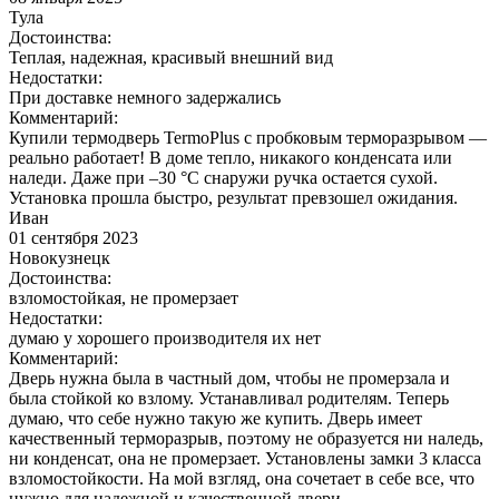
Тула
Достоинства:
Теплая, надежная, красивый внешний вид
Недостатки:
При доставке немного задержались
Комментарий:
Купили термодверь TermoPlus с пробковым терморазрывом —
реально работает! В доме тепло, никакого конденсата или
наледи. Даже при –30 °C снаружи ручка остается сухой.
Установка прошла быстро, результат превзошел ожидания.
Иван
01 сентября 2023
Новокузнецк
Достоинства:
взломостойкая, не промерзает
Недостатки:
думаю у хорошего производителя их нет
Комментарий:
Дверь нужна была в частный дом, чтобы не промерзала и
была стойкой ко взлому. Устанавливал родителям. Теперь
думаю, что себе нужно такую же купить. Дверь имеет
качественный терморазрыв, поэтому не образуется ни наледь,
ни конденсат, она не промерзает. Установлены замки 3 класса
взломостойкости. На мой взгляд, она сочетает в себе все, что
нужно для надежной и качественной двери.