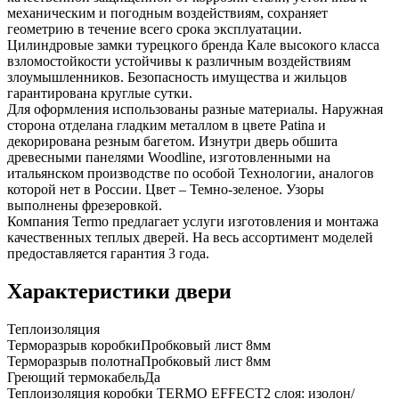
механическим и погодным воздействиям, сохраняет
геометрию в течение всего срока эксплуатации.
Цилиндровые замки турецкого бренда Кале высокого класса
взломостойкости устойчивы к различным воздействиям
злоумышленников. Безопасность имущества и жильцов
гарантирована круглые сутки.
Для оформления использованы разные материалы. Наружная
сторона отделана гладким металлом в цвете Patina и
декорирована резным багетом. Изнутри дверь обшита
древесными панелями Woodline, изготовленными на
итальянском производстве по особой Технологии, аналогов
которой нет в России. Цвет – Темно-зеленое. Узоры
выполнены фрезеровкой.
Компания Termo предлагает услуги изготовления и монтажа
качественных теплых дверей. На весь ассортимент моделей
предоставляется гарантия 3 года.
Характеристики двери
Теплоизоляция
Терморазрыв коробки
Пробковый лист 8мм
Терморазрыв полотна
Пробковый лист 8мм
Греющий термокабель
Да
Теплоизоляция коробки TERMO EFFECT
2 слоя: изолон/