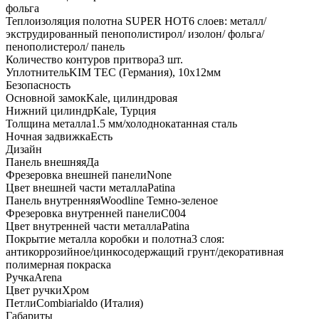
фольга
Теплоизоляция полотна SUPER НОТ
6 слоев: металл/
экструдированный пенополистирол/ изолон/ фольга/
пенополистерол/ панель
Количество контуров притвора
3 шт.
Уплотнитель
KIM ТЕС (Германия), 10x12мм
Безопасность
Основной замок
Kale, цилиндровая
Нижний цилиндр
Kale, Турция
Толщина металла
1.5 мм/холоднокатанная сталь
Ночная задвижка
Есть
Дизайн
Панель внешняя
Да
Фрезеровка внешней панели
None
Цвет внешней части металла
Patina
Панель внутренняя
Woodline Темно-зеленое
Фрезеровка внутренней панели
C004
Цвет внутренней части металла
Patina
Покрытие металла коробки и полотна
3 слоя:
антикоррозийное/цинкосодержащий грунт/декоративная
полимерная покраска
Ручка
Arena
Цвет ручки
Хром
Петли
Combiarialdo (Италия)
Габариты