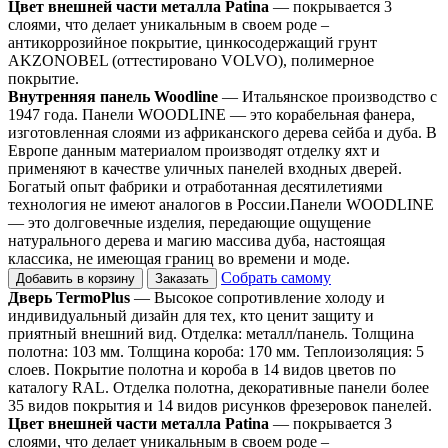
Цвет внешней части металла Patina
— покрывается 3
слоями, что делает уникальным в своем роде –
антикоррозийное покрытие, цинкосодержащий грунт
AKZONOBEL (оттестировано VOLVO), полимерное
покрытие.
Внутренняя панель Woodline
— Итальянское производство с
1947 года. Панели WOODLINE — это корабельная фанера,
изготовленная слоями из африканского дерева сейба и дуба. В
Европе данным материалом производят отделку яхт и
применяют в качестве уличных панелей входных дверей.
Богатый опыт фабрики и отработанная десятилетиями
технология не имеют аналогов в России.Панели WOODLINE
— это долговечные изделия, передающие ощущение
натурального дерева и магию массива дуба, настоящая
классика, не имеющая границ во времени и моде.
Собрать самому
Добавить в корзину
Заказать
Дверь TermoPlus
— Высокое сопротивление холоду и
индивидуальный дизайн для тех, кто ценит защиту и
приятный внешний вид. Отделка: металл/панель. Толщина
полотна: 103 мм. Толщина короба: 170 мм. Теплоизоляция: 5
слоев. Покрытие полотна и короба в 14 видов цветов по
каталогу RAL. Отделка полотна, декоративные панели более
35 видов покрытия и 14 видов рисунков фрезеровок панелей.
Цвет внешней части металла Patina
— покрывается 3
слоями, что делает уникальным в своем роде –