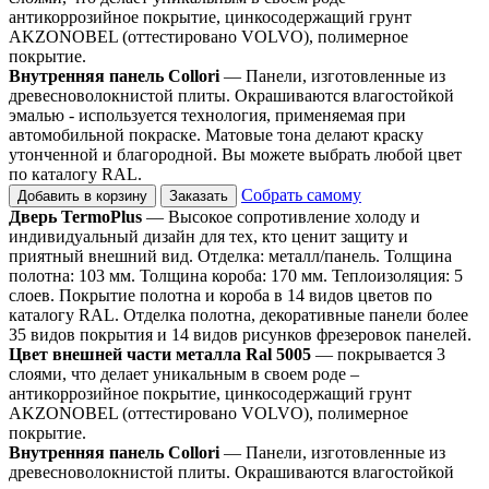
антикоррозийное покрытие, цинкосодержащий грунт
AKZONOBEL (оттестировано VOLVO), полимерное
покрытие.
Внутренняя панель Collori
— Панели, изготовленные из
древесноволокнистой плиты. Окрашиваются влагостойкой
эмалью - используется технология, применяемая при
автомобильной покраске. Матовые тона делают краску
утонченной и благородной. Вы можете выбрать любой цвет
по каталогу RAL.
Собрать самому
Добавить в корзину
Заказать
Дверь TermoPlus
— Высокое сопротивление холоду и
индивидуальный дизайн для тех, кто ценит защиту и
приятный внешний вид. Отделка: металл/панель. Толщина
полотна: 103 мм. Толщина короба: 170 мм. Теплоизоляция: 5
слоев. Покрытие полотна и короба в 14 видов цветов по
каталогу RAL. Отделка полотна, декоративные панели более
35 видов покрытия и 14 видов рисунков фрезеровок панелей.
Цвет внешней части металла Ral 5005
— покрывается 3
слоями, что делает уникальным в своем роде –
антикоррозийное покрытие, цинкосодержащий грунт
AKZONOBEL (оттестировано VOLVO), полимерное
покрытие.
Внутренняя панель Collori
— Панели, изготовленные из
древесноволокнистой плиты. Окрашиваются влагостойкой