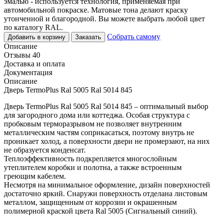
эмалью - используется технология, применяемая при
автомобильной покраске. Матовые тона делают краску
утонченной и благородной. Вы можете выбрать любой цвет
по каталогу RAL.
Собрать самому
Добавить в корзину
Заказать
Описание
Отзывы 40
Доставка и оплата
Документация
Описание
Дверь TermoPlus Ral 5005 Ral 5014 845
Дверь TermoPlus Ral 5005 Ral 5014 845 – оптимальный выбор
для загородного дома или коттеджа. Особая структура с
пробковым терморазрывом не позволяет внутренним
металлическим частям соприкасаться, поэтому внутрь не
проникает холод, а поверхности двери не промерзают, на них
не образуется конденсат.
Теплоэффективность подкрепляется многослойным
утеплителем коробки и полотна, а также встроенным
греющим кабелем.
Несмотря на минимальное оформление, дизайн поверхностей
достаточно яркий. Снаружи поверхность отделана листовым
металлом, защищенным от коррозии и окрашенным
полимерной краской цвета Ral 5005 (Сигнальный синий).