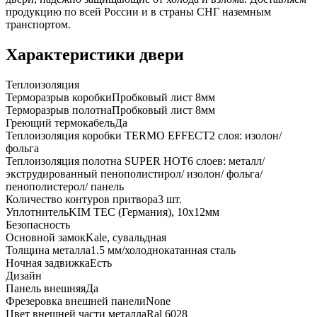
продукцию по всей России и в страны СНГ наземным
транспортом.
Характеристики двери
Теплоизоляция
Терморазрыв коробки
Пробковый лист 8мм
Терморазрыв полотна
Пробковый лист 8мм
Греющий термокабель
Да
Теплоизоляция коробки TERMO EFFECT
2 слоя: изолон/
фольга
Теплоизоляция полотна SUPER НОТ
6 слоев: металл/
экструдированный пенополистирол/ изолон/ фольга/
пенополистерол/ панель
Количество контуров притвора
3 шт.
Уплотнитель
KIM ТЕС (Германия), 10x12мм
Безопасность
Основной замок
Kale, сувальдная
Толщина металла
1.5 мм/холоднокатанная сталь
Ночная задвижка
Есть
Дизайн
Панель внешняя
Да
Фрезеровка внешней панели
None
Цвет внешней части металла
Ral 6028