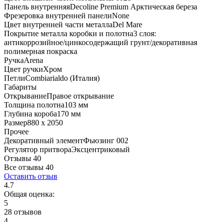
Панель внутренняя
Decoline Premium Арктическая береза
Фрезеровка внутренней панели
None
Цвет внутренней части металла
Del Mare
Покрытие металла коробки и полотна
3 слоя:
антикоррозийное/цинкосодержащий грунт/декоративная
полимерная покраска
Ручка
Arena
Цвет ручки
Хром
Петли
Combiarialdo (Италия)
Габариты
Открывание
Правое открывание
Толщина полотна
103 мм
Глубина короба
170 мм
Размер
880 x 2050
Прочее
Декоративный элемент
Фьюзинг 002
Регулятор притвора
Эксцентриковый
Отзывы 40
Все отзывы
40
Оставить отзыв
4.7
Общая оценка:
5
28 отзывов
4