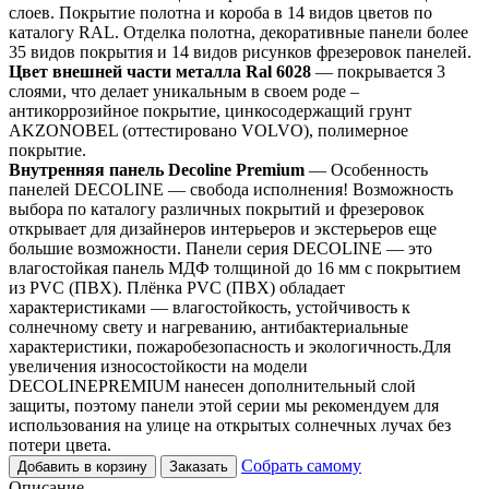
слоев. Покрытие полотна и короба в 14 видов цветов по
каталогу RAL. Отделка полотна, декоративные панели более
35 видов покрытия и 14 видов рисунков фрезеровок панелей.
Цвет внешней части металла Ral 6028
— покрывается 3
слоями, что делает уникальным в своем роде –
антикоррозийное покрытие, цинкосодержащий грунт
AKZONOBEL (оттестировано VOLVO), полимерное
покрытие.
Внутренняя панель Decoline Premium
— Особенность
панелей DECOLINE — свобода исполнения! Возможность
выбора по каталогу различных покрытий и фрезеровок
открывает для дизайнеров интерьеров и экстерьеров еще
большие возможности. Панели серия DECOLINE — это
влагостойкая панель МДФ толщиной до 16 мм с покрытием
из PVC (ПВХ). Плёнка PVC (ПВХ) обладает
характеристиками — влагостойкость, устойчивость к
солнечному свету и нагреванию, антибактериальные
характеристики, пожаробезопасность и экологичность.Для
увеличения износостойкости на модели
DECOLINEPREMIUM нанесен дополнительный слой
защиты, поэтому панели этой серии мы рекомендуем для
использования на улице на открытых солнечных лучах без
потери цвета.
Собрать самому
Добавить в корзину
Заказать
Описание