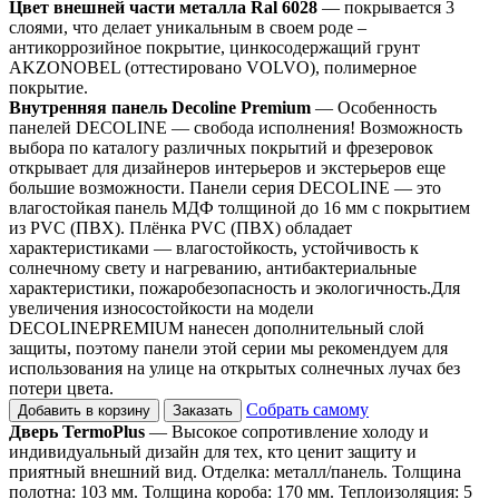
Цвет внешней части металла Ral 6028
— покрывается 3
слоями, что делает уникальным в своем роде –
антикоррозийное покрытие, цинкосодержащий грунт
AKZONOBEL (оттестировано VOLVO), полимерное
покрытие.
Внутренняя панель Decoline Premium
— Особенность
панелей DECOLINE — свобода исполнения! Возможность
выбора по каталогу различных покрытий и фрезеровок
открывает для дизайнеров интерьеров и экстерьеров еще
большие возможности. Панели серия DECOLINE — это
влагостойкая панель МДФ толщиной до 16 мм с покрытием
из PVC (ПВХ). Плёнка PVC (ПВХ) обладает
характеристиками — влагостойкость, устойчивость к
солнечному свету и нагреванию, антибактериальные
характеристики, пожаробезопасность и экологичность.Для
увеличения износостойкости на модели
DECOLINEPREMIUM нанесен дополнительный слой
защиты, поэтому панели этой серии мы рекомендуем для
использования на улице на открытых солнечных лучах без
потери цвета.
Собрать самому
Добавить в корзину
Заказать
Дверь TermoPlus
— Высокое сопротивление холоду и
индивидуальный дизайн для тех, кто ценит защиту и
приятный внешний вид. Отделка: металл/панель. Толщина
полотна: 103 мм. Толщина короба: 170 мм. Теплоизоляция: 5