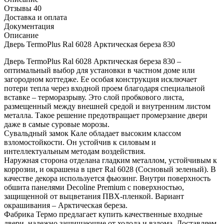
Отзывы 40
Доставка и оплата
Документация
Описание
Дверь TermoPlus Ral 6028 Арктическая береза 830
Дверь TermoPlus Ral 6028 Арктическая береза 830 –
оптимальный выбор для установки в частном доме или
загородном коттедже. Ее особая конструкция исключает
потери тепла через входной проем благодаря специальной
вставке – терморазрыву. Это слой пробкового листа,
размещенный между внешней средой и внутренним листом
металла. Такое решение предотвращает промерзание двери
даже в самые суровые морозы.
Сувальдный замок Кале обладает высоким классом
взломостойкости. Он устойчив к силовым и
интеллектуальным методам воздействия.
Наружная сторона отделана гладким металлом, устойчивым к
коррозии, и окрашена в цвет Ral 6028 (Сосновый зеленый). В
качестве декора используется фьюзинг. Внутри поверхность
обшита панелями Decoline Premium с поверхностью,
защищенной от выцветания ПВХ-пленкой. Вариант
окрашивания – Арктическая береза.
Фабрика Термо предлагает купить качественные входные
двери, надежно защищающие от холода и взлома. Доставляем