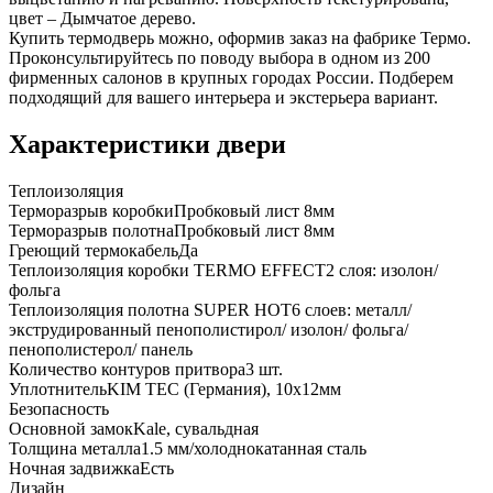
цвет – Дымчатое дерево.
Купить термодверь можно, оформив заказ на фабрике Термо.
Проконсультируйтесь по поводу выбора в одном из 200
фирменных салонов в крупных городах России. Подберем
подходящий для вашего интерьера и экстерьера вариант.
Характеристики двери
Теплоизоляция
Терморазрыв коробки
Пробковый лист 8мм
Терморазрыв полотна
Пробковый лист 8мм
Греющий термокабель
Да
Теплоизоляция коробки TERMO EFFECT
2 слоя: изолон/
фольга
Теплоизоляция полотна SUPER НОТ
6 слоев: металл/
экструдированный пенополистирол/ изолон/ фольга/
пенополистерол/ панель
Количество контуров притвора
3 шт.
Уплотнитель
KIM ТЕС (Германия), 10x12мм
Безопасность
Основной замок
Kale, сувальдная
Толщина металла
1.5 мм/холоднокатанная сталь
Ночная задвижка
Есть
Дизайн