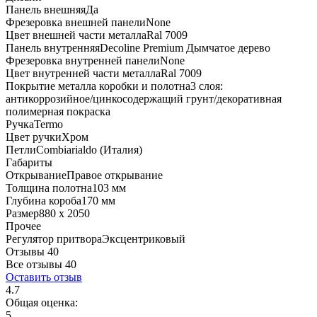
Панель внешняя
Да
Фрезеровка внешней панели
None
Цвет внешней части металла
Ral 7009
Панель внутренняя
Decoline Premium Дымчатое дерево
Фрезеровка внутренней панели
None
Цвет внутренней части металла
Ral 7009
Покрытие металла коробки и полотна
3 слоя:
антикоррозийное/цинкосодержащий грунт/декоративная
полимерная покраска
Ручка
Termo
Цвет ручки
Хром
Петли
Combiarialdo (Италия)
Габариты
Открывание
Правое открывание
Толщина полотна
103 мм
Глубина короба
170 мм
Размер
880 x 2050
Прочее
Регулятор притвора
Эксцентриковый
Отзывы 40
Все отзывы
40
Оставить отзыв
4.7
Общая оценка:
5