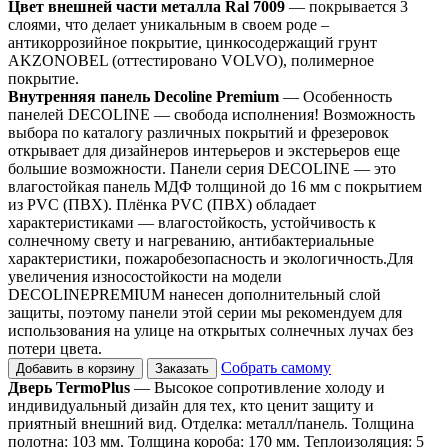
Цвет внешней части металла Ral 7009
— покрывается 3
слоями, что делает уникальным в своем роде –
антикоррозийное покрытие, цинкосодержащий грунт
AKZONOBEL (оттестировано VOLVO), полимерное
покрытие.
Внутренняя панель Decoline Premium
— Особенность
панелей DECOLINE — свобода исполнения! Возможность
выбора по каталогу различных покрытий и фрезеровок
открывает для дизайнеров интерьеров и экстерьеров еще
большие возможности. Панели серия DECOLINE — это
влагостойкая панель МДФ толщиной до 16 мм с покрытием
из PVC (ПВХ). Плёнка PVC (ПВХ) обладает
характеристиками — влагостойкость, устойчивость к
солнечному свету и нагреванию, антибактериальные
характеристики, пожаробезопасность и экологичность.Для
увеличения износостойкости на модели
DECOLINEPREMIUM нанесен дополнительный слой
защиты, поэтому панели этой серии мы рекомендуем для
использования на улице на открытых солнечных лучах без
потери цвета.
Собрать самому
Добавить в корзину
Заказать
Дверь TermoPlus
— Высокое сопротивление холоду и
индивидуальный дизайн для тех, кто ценит защиту и
приятный внешний вид. Отделка: металл/панель. Толщина
полотна: 103 мм. Толщина короба: 170 мм. Теплоизоляция: 5