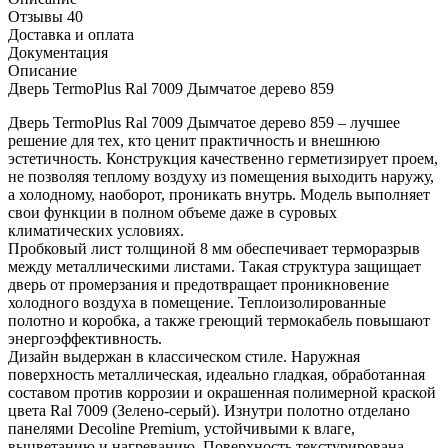
Отзывы 40
Доставка и оплата
Документация
Описание
Дверь TermoPlus Ral 7009 Дымчатое дерево 859
Дверь TermoPlus Ral 7009 Дымчатое дерево 859 – лучшее
решение для тех, кто ценит практичность и внешнюю
эстетичность. Конструкция качественно герметизирует проем,
не позволяя теплому воздуху из помещения выходить наружу,
а холодному, наоборот, проникать внутрь. Модель выполняет
свои функции в полном объеме даже в суровых
климатических условиях.
Пробковый лист толщиной 8 мм обеспечивает терморазрыв
между металлическими листами. Такая структура защищает
дверь от промерзания и предотвращает проникновение
холодного воздуха в помещение. Теплоизолированные
полотно и коробка, а также греющий термокабель повышают
энергоэффективность.
Дизайн выдержан в классическом стиле. Наружная
поверхность металлическая, идеально гладкая, обработанная
составом против коррозии и окрашенная полимерной краской
цвета Ral 7009 (Зелено-серый). Изнутри полотно отделано
панелями Decoline Premium, устойчивыми к влаге,
выцветанию и нагреванию. Поверхность текстурирована,