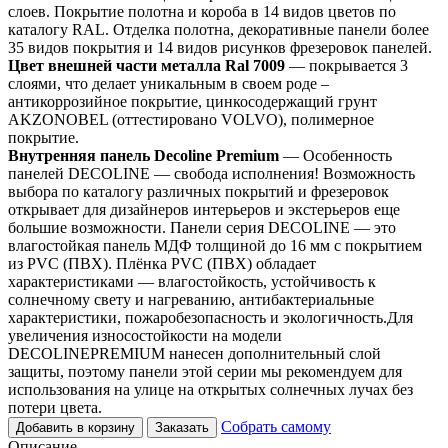
слоев. Покрытие полотна и короба в 14 видов цветов по
каталогу RAL. Отделка полотна, декоративные панели более
35 видов покрытия и 14 видов рисунков фрезеровок панелей.
Цвет внешней части металла Ral 7009
— покрывается 3
слоями, что делает уникальным в своем роде –
антикоррозийное покрытие, цинкосодержащий грунт
AKZONOBEL (оттестировано VOLVO), полимерное
покрытие.
Внутренняя панель Decoline Premium
— Особенность
панелей DECOLINE — свобода исполнения! Возможность
выбора по каталогу различных покрытий и фрезеровок
открывает для дизайнеров интерьеров и экстерьеров еще
большие возможности. Панели серия DECOLINE — это
влагостойкая панель МДФ толщиной до 16 мм с покрытием
из PVC (ПВХ). Плёнка PVC (ПВХ) обладает
характеристиками — влагостойкость, устойчивость к
солнечному свету и нагреванию, антибактериальные
характеристики, пожаробезопасность и экологичность.Для
увеличения износостойкости на модели
DECOLINEPREMIUM нанесен дополнительный слой
защиты, поэтому панели этой серии мы рекомендуем для
использования на улице на открытых солнечных лучах без
потери цвета.
Собрать самому
Добавить в корзину
Заказать
Описание