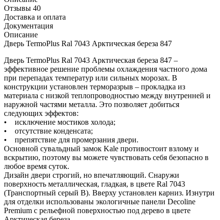
Отзывы 40
Доставка и оплата
Документация
Описание
Дверь TermoPlus Ral 7043 Арктическая береза 847
Дверь TermoPlus Ral 7043 Арктическая береза 847 –
эффективное решение проблемы охлаждения частного дома
при перепадах температур или сильных морозах. В
конструкции установлен терморазрыв – прокладка из
материала с низкой теплопроводностью между внутренней и
наружной частями металла. Это позволяет добиться
следующих эффектов:
• исключение мостиков холода;
• отсутствие конденсата;
• препятствие для промерзания двери.
Основной сувальдный замок Kale противостоит взлому и
вскрытию, поэтому вы можете чувствовать себя безопасно в
любое время суток.
Дизайн двери строгий, но впечатляющий. Снаружи
поверхность металлическая, гладкая, в цвете Ral 7043
(Транспортный серый В). Вверху установлен карниз. Изнутри
для отделки использованы экологичные панели Decoline
Premium с рельефной поверхностью под дерево в цвете
Арктическая береза.