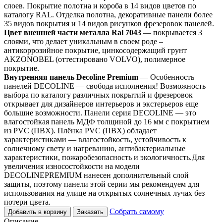
слоев. Покрытие полотна и короба в 14 видов цветов по
каталогу RAL. Отделка полотна, декоративные панели более
35 видов покрытия и 14 видов рисунков фрезеровок панелей.
Цвет внешней части металла Ral 7043
— покрывается 3
слоями, что делает уникальным в своем роде –
антикоррозийное покрытие, цинкосодержащий грунт
AKZONOBEL (оттестировано VOLVO), полимерное
покрытие.
Внутренняя панель Decoline Premium
— Особенность
панелей DECOLINE — свобода исполнения! Возможность
выбора по каталогу различных покрытий и фрезеровок
открывает для дизайнеров интерьеров и экстерьеров еще
большие возможности. Панели серия DECOLINE — это
влагостойкая панель МДФ толщиной до 16 мм с покрытием
из PVC (ПВХ). Плёнка PVC (ПВХ) обладает
характеристиками — влагостойкость, устойчивость к
солнечному свету и нагреванию, антибактериальные
характеристики, пожаробезопасность и экологичность.Для
увеличения износостойкости на модели
DECOLINEPREMIUM нанесен дополнительный слой
защиты, поэтому панели этой серии мы рекомендуем для
использования на улице на открытых солнечных лучах без
потери цвета.
Собрать самому
Добавить в корзину
Заказать
Описание