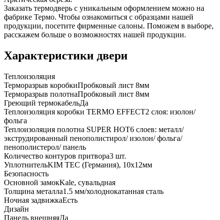
Заказать термодверь с уникальным оформлением можно на
фабрике Термо. Чтобы ознакомиться с образцами нашей
продукции, посетите фирменные салоны. Поможем в выборе,
расскажем больше о возможностях нашей продукции.
Характеристики двери
Теплоизоляция
Терморазрыв коробки
Пробковый лист 8мм
Терморазрыв полотна
Пробковый лист 8мм
Греющий термокабель
Да
Теплоизоляция коробки TERMO EFFECT
2 слоя: изолон/
фольга
Теплоизоляция полотна SUPER НОТ
6 слоев: металл/
экструдированный пенополистирол/ изолон/ фольга/
пенополистерол/ панель
Количество контуров притвора
3 шт.
Уплотнитель
KIM ТЕС (Германия), 10x12мм
Безопасность
Основной замок
Kale, сувальдная
Толщина металла
1.5 мм/холоднокатанная сталь
Ночная задвижка
Есть
Дизайн
Панель внешняя
Да