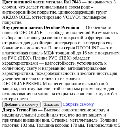
Цвет внешней части металла Ral 7043
— покрывается 3
слоями, что делает уникальным в своем роде –
антикоррозийное покрытие, цинкосодержащий грунт
AKZONOBEL (оттестировано VOLVO), полимерное
покрытие.
Внутренняя панель Decoline Premium
— Особенность
панелей DECOLINE — свобода исполнения! Возможность
выбора по каталогу различных покрытий и фрезеровок
открывает для дизайнеров интерьеров и экстерьеров еще
большие возможности. Панели серия DECOLINE — это
влагостойкая панель МДФ толщиной до 16 мм с покрытием
из PVC (ПВХ). Плёнка PVC (ПВХ) обладает
характеристиками — влагостойкость, устойчивость к
солнечному свету и нагреванию, антибактериальные
характеристики, пожаробезопасность и экологичность.Для
увеличения износостойкости на модели
DECOLINEPREMIUM нанесен дополнительный слой
защиты, поэтому панели этой серии мы рекомендуем для
использования на улице на открытых солнечных лучах без
потери цвета.
Собрать самому
Добавить в корзину
Заказать
Дверь TermoPlus
— Высокое сопротивление холоду и
индивидуальный дизайн для тех, кто ценит защиту и
приятный внешний вид. Отделка: металл/панель. Толщина
полотна: 103 мм. Толщина короба: 170 мм. Теплоизоляция: 5