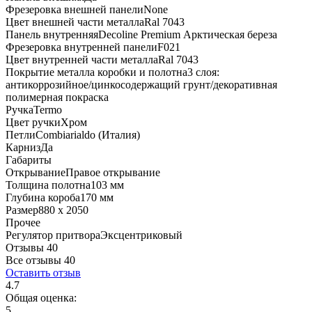
Фрезеровка внешней панели
None
Цвет внешней части металла
Ral 7043
Панель внутренняя
Decoline Premium Арктическая береза
Фрезеровка внутренней панели
F021
Цвет внутренней части металла
Ral 7043
Покрытие металла коробки и полотна
3 слоя:
антикоррозийное/цинкосодержащий грунт/декоративная
полимерная покраска
Ручка
Termo
Цвет ручки
Хром
Петли
Combiarialdo (Италия)
Карниз
Да
Габариты
Открывание
Правое открывание
Толщина полотна
103 мм
Глубина короба
170 мм
Размер
880 x 2050
Прочее
Регулятор притвора
Эксцентриковый
Отзывы 40
Все отзывы
40
Оставить отзыв
4.7
Общая оценка:
5