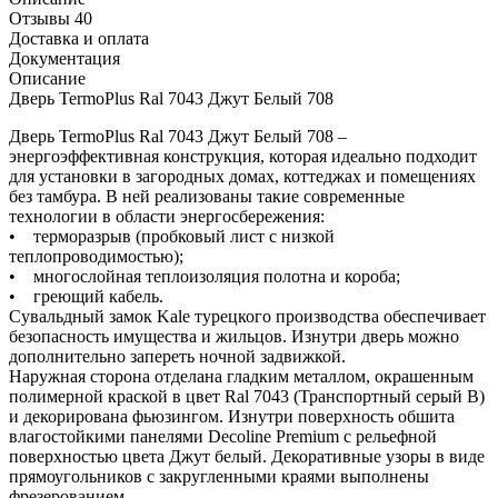
Отзывы 40
Доставка и оплата
Документация
Описание
Дверь TermoPlus Ral 7043 Джут Белый 708
Дверь TermoPlus Ral 7043 Джут Белый 708 –
энергоэффективная конструкция, которая идеально подходит
для установки в загородных домах, коттеджах и помещениях
без тамбура. В ней реализованы такие современные
технологии в области энергосбережения:
• терморазрыв (пробковый лист с низкой
теплопроводимостью);
• многослойная теплоизоляция полотна и короба;
• греющий кабель.
Сувальдный замок Kale турецкого производства обеспечивает
безопасность имущества и жильцов. Изнутри дверь можно
дополнительно запереть ночной задвижкой.
Наружная сторона отделана гладким металлом, окрашенным
полимерной краской в цвет Ral 7043 (Транспортный серый В)
и декорирована фьюзингом. Изнутри поверхность обшита
влагостойкими панелями Decoline Premium с рельефной
поверхностью цвета Джут белый. Декоративные узоры в виде
прямоугольников с закругленными краями выполнены
фрезерованием.