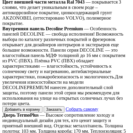
Цвет внешней части металла Ral 7043
— покрывается 3
слоями, что делает уникальным в своем роде –
антикоррозийное покрытие, цинкосодержащий грунт
AKZONOBEL (оттестировано VOLVO), полимерное
покрытие.
Внутренняя панель Decoline Premium
— Особенность
панелей DECOLINE — свобода исполнения! Возможность
выбора по каталогу различных покрытий и фрезеровок
открывает для дизайнеров интерьеров и экстерьеров еще
большие возможности. Панели серия DECOLINE — это
влагостойкая панель МДФ толщиной до 16 мм с покрытием
из PVC (ПВХ). Плёнка PVC (ПВХ) обладает
характеристиками — влагостойкость, устойчивость к
солнечному свету и нагреванию, антибактериальные
характеристики, пожаробезопасность и экологичность.Для
увеличения износостойкости на модели
DECOLINEPREMIUM нанесен дополнительный слой
защиты, поэтому панели этой серии мы рекомендуем для
использования на улице на открытых солнечных лучах без
потери цвета.
Собрать самому
Добавить в корзину
Заказать
Дверь TermoPlus
— Высокое сопротивление холоду и
индивидуальный дизайн для тех, кто ценит защиту и
приятный внешний вид. Отделка: металл/панель. Толщина
полотна: 103 мм. Толщина короба: 170 мм. Теплоизоляция: 5