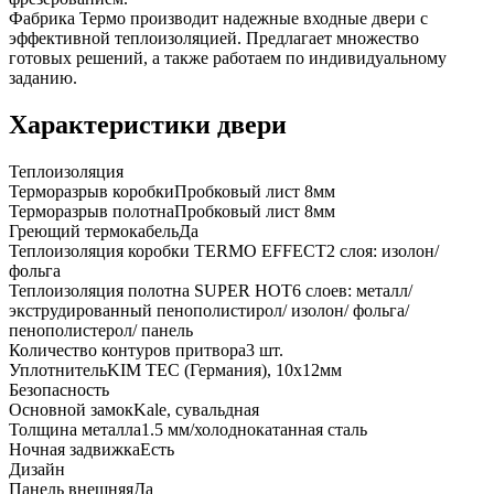
Фабрика Термо производит надежные входные двери с
эффективной теплоизоляцией. Предлагает множество
готовых решений, а также работаем по индивидуальному
заданию.
Характеристики двери
Теплоизоляция
Терморазрыв коробки
Пробковый лист 8мм
Терморазрыв полотна
Пробковый лист 8мм
Греющий термокабель
Да
Теплоизоляция коробки TERMO EFFECT
2 слоя: изолон/
фольга
Теплоизоляция полотна SUPER НОТ
6 слоев: металл/
экструдированный пенополистирол/ изолон/ фольга/
пенополистерол/ панель
Количество контуров притвора
3 шт.
Уплотнитель
KIM ТЕС (Германия), 10x12мм
Безопасность
Основной замок
Kale, сувальдная
Толщина металла
1.5 мм/холоднокатанная сталь
Ночная задвижка
Есть
Дизайн
Панель внешняя
Да