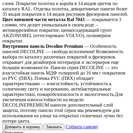
слоев. Покрытие полотна и короба в 14 видов цветов по
каталогу RAL. Отделка полотна, декоративные панели более
35 видов покрытия и 14 видов рисунков фрезеровок панелей.
Цвет внешней части металла Ral 7043
— покрывается 3
слоями, что делает уникальным в своем роде –
антикоррозийное покрытие, цинкосодержащий грунт
AKZONOBEL (оттестировано VOLVO), полимерное
покрытие.
Внутренняя панель Decoline Premium
— Особенность
панелей DECOLINE — свобода исполнения! Возможность
выбора по каталогу различных покрытий и фрезеровок
открывает для дизайнеров интерьеров и экстерьеров еще
большие возможности. Панели серия DECOLINE — это
влагостойкая панель МДФ толщиной до 16 мм с покрытием
из PVC (ПВХ). Плёнка PVC (ПВХ) обладает
характеристиками — влагостойкость, устойчивость к
солнечному свету и нагреванию, антибактериальные
характеристики, пожаробезопасность и экологичность.Для
увеличения износостойкости на модели
DECOLINEPREMIUM нанесен дополнительный слой
защиты, поэтому панели этой серии мы рекомендуем для
использования на улице на открытых солнечных лучах без
потери цвета.
Собрать самому
Добавить в корзину
Заказать
Описание