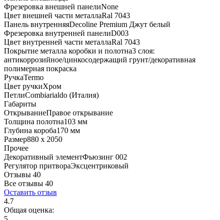
Фрезеровка внешней панели
None
Цвет внешней части металла
Ral 7043
Панель внутренняя
Decoline Premium Джут белый
Фрезеровка внутренней панели
D003
Цвет внутренней части металла
Ral 7043
Покрытие металла коробки и полотна
3 слоя:
антикоррозийное/цинкосодержащий грунт/декоративная
полимерная покраска
Ручка
Termo
Цвет ручки
Хром
Петли
Combiarialdo (Италия)
Габариты
Открывание
Правое открывание
Толщина полотна
103 мм
Глубина короба
170 мм
Размер
880 x 2050
Прочее
Декоративный элемент
Фьюзинг 002
Регулятор притвора
Эксцентриковый
Отзывы 40
Все отзывы
40
Оставить отзыв
4.7
Общая оценка:
5