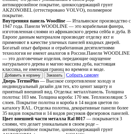
антикоррозийное покрытие, цинкосодержащий грунт
AKZONOBEL (оттестировано VOLVO), полимерное
покрытие.
Внутренняя панель Woodline
— Итальянское производство с
1947 года. Панели WOODLINE — это корабельная фанера,
изготовленная слоями из африканского дерева сейба и дуба. В
Европе данным материалом производят отделку яхт и
применяют в качестве уличных панелей входных дверей.
Богатый опыт фабрики и отработанная десятилетиями
технология не имеют аналогов в России.Панели WOODLINE
— это долговечные изделия, передающие ощущение
натурального дерева и магию массива дуба, настоящая
классика, не имеющая границ во времени и моде.
Собрать самому
Добавить в корзину
Заказать
Дверь TermoPlus
— Высокое сопротивление холоду и
индивидуальный дизайн для тех, кто ценит защиту и
приятный внешний вид. Отделка: металл/панель. Толщина
полотна: 103 мм. Толщина короба: 170 мм. Теплоизоляция: 5
слоев. Покрытие полотна и короба в 14 видов цветов по
каталогу RAL. Отделка полотна, декоративные панели более
35 видов покрытия и 14 видов рисунков фрезеровок панелей.
Цвет внешней части металла Ral 8017
— покрывается 3
слоями, что делает уникальным в своем роде –
антикоррозийное покрытие, цинкосодержащий грунт