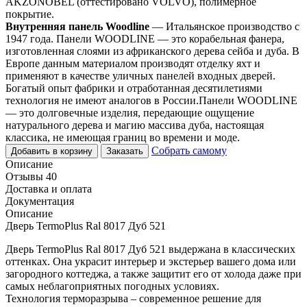
AKZONOBEL (оттестировано VOLVO), полимерное
покрытие.
Внутренняя панель Woodline
— Итальянское производство с
1947 года. Панели WOODLINE — это корабельная фанера,
изготовленная слоями из африканского дерева сейба и дуба. В
Европе данным материалом производят отделку яхт и
применяют в качестве уличных панелей входных дверей.
Богатый опыт фабрики и отработанная десятилетиями
технология не имеют аналогов в России.Панели WOODLINE
— это долговечные изделия, передающие ощущение
натурального дерева и магию массива дуба, настоящая
классика, не имеющая границ во времени и моде.
Собрать самому
Добавить в корзину
Заказать
Описание
Отзывы 40
Доставка и оплата
Документация
Описание
Дверь TermoPlus Ral 8017 Дуб 521
Дверь TermoPlus Ral 8017 Дуб 521 выдержана в классических
оттенках. Она украсит интерьер и экстерьер вашего дома или
загородного коттеджа, а также защитит его от холода даже при
самых неблагоприятных погодных условиях.
Технология терморазрыва – современное решение для