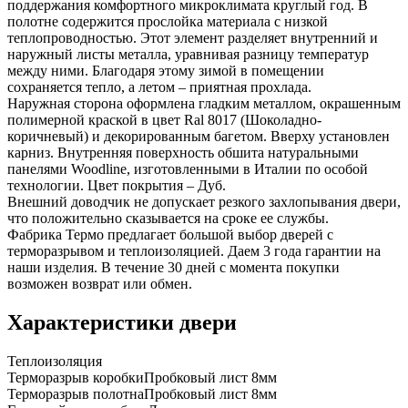
поддержания комфортного микроклимата круглый год. В
полотне содержится прослойка материала с низкой
теплопроводностью. Этот элемент разделяет внутренний и
наружный листы металла, уравнивая разницу температур
между ними. Благодаря этому зимой в помещении
сохраняется тепло, а летом – приятная прохлада.
Наружная сторона оформлена гладким металлом, окрашенным
полимерной краской в цвет Ral 8017 (Шоколадно-
коричневый) и декорированным багетом. Вверху установлен
карниз. Внутренняя поверхность обшита натуральными
панелями Woodline, изготовленными в Италии по особой
технологии. Цвет покрытия – Дуб.
Внешний доводчик не допускает резкого захлопывания двери,
что положительно сказывается на сроке ее службы.
Фабрика Термо предлагает большой выбор дверей с
терморазрывом и теплоизоляцией. Даем 3 года гарантии на
наши изделия. В течение 30 дней с момента покупки
возможен возврат или обмен.
Характеристики двери
Теплоизоляция
Терморазрыв коробки
Пробковый лист 8мм
Терморазрыв полотна
Пробковый лист 8мм