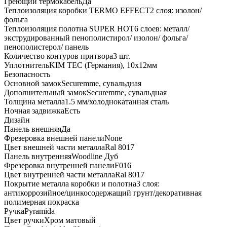
Греющий термокабель
Да
Теплоизоляция коробки TERMO EFFECT
2 слоя: изолон/
фольга
Теплоизоляция полотна SUPER НОТ
6 слоев: металл/
экструдированный пенополистирол/ изолон/ фольга/
пенополистерол/ панель
Количество контуров притвора
3 шт.
Уплотнитель
KIM ТЕС (Германия), 10x12мм
Безопасность
Основной замок
Securemme, сувальдная
Дополнительный замок
Securemme, сувальдная
Толщина металла
1.5 мм/холоднокатанная сталь
Ночная задвижка
Есть
Дизайн
Панель внешняя
Да
Фрезеровка внешней панели
None
Цвет внешней части металла
Ral 8017
Панель внутренняя
Woodline Дуб
Фрезеровка внутренней панели
F016
Цвет внутренней части металла
Ral 8017
Покрытие металла коробки и полотна
3 слоя:
антикоррозийное/цинкосодержащий грунт/декоративная
полимерная покраска
Ручка
Pyramida
Цвет ручки
Хром матовый