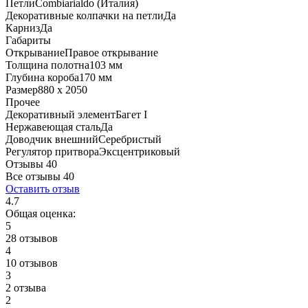
Петли
Combiarialdo (Италия)
Декоративные колпачки на петли
Да
Карниз
Да
Габариты
Открывание
Правое открывание
Толщина полотна
103 мм
Глубина короба
170 мм
Размер
880 x 2050
Прочее
Декоративный элемент
Багет I
Нержавеющая сталь
Да
Доводчик внешний
Серебристый
Регулятор притвора
Эксцентриковый
Отзывы 40
Все отзывы
40
Оставить отзыв
4.7
Общая оценка:
5
28 отзывов
4
10 отзывов
3
2 отзыва
2