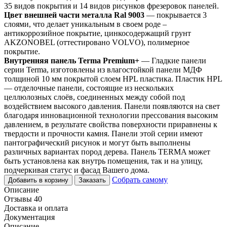
35 видов покрытия и 14 видов рисунков фрезеровок панелей.
Цвет внешней части металла Ral 9003
— покрывается 3
слоями, что делает уникальным в своем роде –
антикоррозийное покрытие, цинкосодержащий грунт
AKZONOBEL (оттестировано VOLVO), полимерное
покрытие.
Внутренняя панель Terma Premium+
— Гладкие панели
серии Terma, изготовлены из влагостойкой панели МДФ
толщиной 10 мм покрытой слоем HPL пластика. Пластик HPL
— отделочные панели, состоящие из нескольких
целлюлозных слоёв, соединенных между собой под
воздействием высокого давления. Панели появляются на свет
благодаря инновационной технологии прессования высоким
давлением, в результате свойства поверхности приравнены к
твердости и прочности камня. Панели этой серии имеют
пантографический рисунок и могут быть выполнены
различных вариантах пород дерева. Панель TERMA может
быть установлена как внутрь помещения, так и на улицу,
подчеркивая статус и фасад Вашего дома.
Собрать самому
Добавить в корзину
Заказать
Описание
Отзывы 40
Доставка и оплата
Документация
Описание