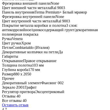
Фрезеровка внешней панели
None
Цвет внешней части металла
Ral 9003
Панель внутренняя
Terma Premium+ Белый мрамор
Фрезеровка внутренней панели
None
Цвет внутренней части металла
Ral 9003
Покрытие металла коробки и полотна
3 слоя:
антикоррозийное/цинкосодержащий грунт/декоративная
полимерная покраска
Ручка
Venera
Цвет ручки
Хром
Петли
Combiarialdo (Италия)
Декоративные колпачки на петли
Да
Габариты
Открывание
Правое открывание
Толщина полотна
103 мм
Глубина короба
170 мм
Размер
880 x 2050
Прочее
Декоративный элемент
Фьюзинг 002
Зеркало Z001
Графит
Регулятор притвора
Эксцентриковый
Отзывы 40
Все отзывы
40
Оставить отзыв
4.7