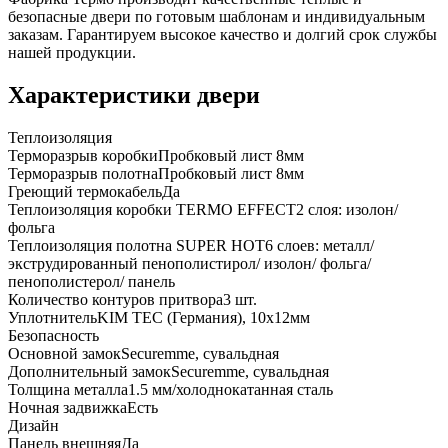
безопасные двери по готовым шаблонам и индивидуальным
заказам. Гарантируем высокое качество и долгий срок службы
нашей продукции.
Характеристики двери
Теплоизоляция
Терморазрыв коробки
Пробковый лист 8мм
Терморазрыв полотна
Пробковый лист 8мм
Греющий термокабель
Да
Теплоизоляция коробки TERMO EFFECT
2 слоя: изолон/
фольга
Теплоизоляция полотна SUPER НОТ
6 слоев: металл/
экструдированный пенополистирол/ изолон/ фольга/
пенополистерол/ панель
Количество контуров притвора
3 шт.
Уплотнитель
KIM ТЕС (Германия), 10x12мм
Безопасность
Основной замок
Securemme, сувальдная
Дополнительный замок
Securemme, сувальдная
Толщина металла
1.5 мм/холоднокатанная сталь
Ночная задвижка
Есть
Дизайн
Панель внешняя
Да