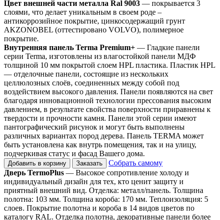
Цвет внешней части металла Ral 9003
— покрывается 3
слоями, что делает уникальным в своем роде –
антикоррозийное покрытие, цинкосодержащий грунт
AKZONOBEL (оттестировано VOLVO), полимерное
покрытие.
Внутренняя панель Terma Premium+
— Гладкие панели
серии Terma, изготовлены из влагостойкой панели МДФ
толщиной 10 мм покрытой слоем HPL пластика. Пластик HPL
— отделочные панели, состоящие из нескольких
целлюлозных слоёв, соединенных между собой под
воздействием высокого давления. Панели появляются на свет
благодаря инновационной технологии прессования высоким
давлением, в результате свойства поверхности приравнены к
твердости и прочности камня. Панели этой серии имеют
пантографический рисунок и могут быть выполнены
различных вариантах пород дерева. Панель TERMA может
быть установлена как внутрь помещения, так и на улицу,
подчеркивая статус и фасад Вашего дома.
Собрать самому
Добавить в корзину
Заказать
Дверь TermoPlus
— Высокое сопротивление холоду и
индивидуальный дизайн для тех, кто ценит защиту и
приятный внешний вид. Отделка: металл/панель. Толщина
полотна: 103 мм. Толщина короба: 170 мм. Теплоизоляция: 5
слоев. Покрытие полотна и короба в 14 видов цветов по
каталогу RAL. Отделка полотна, декоративные панели более