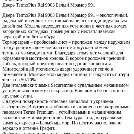
Дверь TermoPlus Ral 9003 Белый Мрамор 991
Дверь TermoPlus Ral 9003 Белый Мрамор 991 – экологичный,
надежный и теплоэффективный вариант с индивидуальным
дизайном. Модель подходит для установки в частных домах,
загородных коттеджах, помещениях с неотапливаемой
верандой или без тамбура.
Терморазрыв – пробковый лист – проложен между наружным
и внутренним слоем металла и не допускает обмена
температур между ними. Благодаря этому нет условий для
образования мостиков холода. В коробе проложен греющий
кабель, который предотвращает оседание конденсата.
Многослойный утеплитель двери удерживает тепло в
помещении. Монтаж этой модели позволит сократить потери
тепла на 50-70%.
Два итальянских замка Securemme с сувальдным механизмом
устойчивы ко взлому и вскрытию. Ваш дом в безопасности
круглые сутки.
Снаружи поверхность отделана металлом и украшена
фьюзингом. Внутренняя обшивка выполнена сверхпрочными
панелями Terma Premium+, устойчивыми к механическим
воздействиям и выцветанию. Текстура – под натуральный
камень, окраска – Белый мрамор. По центру расположено
зеркало в оттенке Графит.
Фабрика Термо производит качественные теплые и