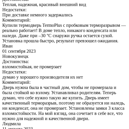
Теплая, надежная, красивый внешний вид
Недостатки:
При доставке немного задержались
Комментарий:
Купили термодверь TermoPlus с пробковым терморазрывом —
реально работает! В доме тепло, никакого конденсата или
наледи. Даже при –30 °C снаружи ручка остается сухой.
Установка прошла быстро, результат превзошел ожидания.
Иван
01 сентября 2023
Новокузнецк
Достоинства:
взломостойкая, не промерзает
Недостатки:
думаю у хорошего производителя их нет
Комментарий:
Дверь нужна была в частный дом, чтобы не промерзала и
была стойкой ко взлому. Устанавливал родителям. Теперь
думаю, что себе нужно такую же купить. Дверь имеет
качественный терморазрыв, поэтому не образуется ни наледь,
ни конденсат, она не промерзает. Установлены замки 3 класса
взломостойкости. На мой взгляд, она сочетает в себе все, что
нужно для надежной и качественной двери.
Людмила
11 августа 2023