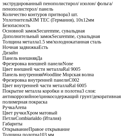
экструдированный пенополистирол/ изолон/ фольга/
пенополистерол/ панель
Количество контуров притвора
3 шт.
Уплотнитель
KIM ТЕС (Германия), 10x12мм
Безопасность
Основной замок
Securemme, сувальдная
Дополнительный замок
Securemme, сувальдная
Толщина металла
1.5 мм/холоднокатанная сталь
Ночная задвижка
Есть
Дизайн
Панель внешняя
Да
Фрезеровка внешней панели
None
Цвет внешней части металла
Ral 9005
Панель внутренняя
Woodline Морская волна
Фрезеровка внутренней панели
C002
Цвет внутренней части металла
Ral 6005
Покрытие металла коробки и полотна
3 слоя:
антикоррозийное/цинкосодержащий грунт/декоративная
полимерная покраска
Ручка
Arena
Цвет ручки
Хром матовый
Петли
Combiarialdo (Италия)
Габариты
Открывание
Правое открывание
Толщина полотна
103 мм