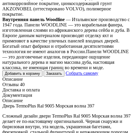
антикоррозийное покрытие, цинкосодержащий грунт
AKZONOBEL (оттестировано VOLVO), полимерное
покрытие.
Внутренняя панель Woodline
— Итальянское производство с
1947 года. Панели WOODLINE — это корабельная фанера,
изготовленная слоями из африканского дерева сейба и дуба. В
Европе данным материалом производят отделку яхт и
применяют в качестве уличных панелей входных дверей.
Богатый опыт фабрики и отработанная десятилетиями
технология не имеют аналогов в России.Панели WOODLINE
— это долговечные изделия, передающие ощущение
натурального дерева и магию массива дуба, настоящая
классика, не имеющая границ во времени и моде.
Собрать самому
Добавить в корзину
Заказать
Описание
Отзывы 40
Доставка и оплата
Документация
Описание
Дверь TermoPlus Ral 9005 Морская волна 397
Сложный дизайн двери TermoPlus Ral 9005 Морская волна 397
делает ее по-настоящему оригинальной. Черная снаружи и
бирюзовая внутри, эта модель, украшенная багетами,
фрезеровкой, стальной фурнитурой и нержавеющим порогом