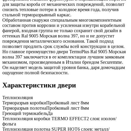
для защиты короба от механических повреждений, позволит
снизить тепловые потери в холодное время года, получив
стальной терморазрывный каркас.
Обработанная снаружи специальным многокомпонентным
составом против коррозии и усиленная изнутри корабельной
фанерой, входная группа не только сохранит свой дизайн в
оттенках Ral 9005 Морская волна 397, но и не допустит
повреждения металлического основания. Такой подход
позволяет продлить срок службы всей конструкции в целом.
Но главное преимущество двери TermoPlus Ral 9005 Морская
волна 397 заключается в ее комплектации лучшим замковым
механизмом, произведенным в Италии брендом Securemme.
Он наделяет модель защитой уровня банка, даря домочадцам
ощущение полной безопасности.
Характеристики двери
Теплоизоляция
Терморазрыв коробки
Пробковый лист 8мм
Терморазрыв полотна
Пробковый лист 8мм
Греющий термокабель
Да
Теплоизоляция коробки TERMO EFFECT
2 слоя: изолон/
фольга
Теплоизоляция полотна SUPER НОТ
6 слоев: металл/