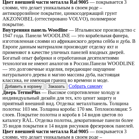
Цвет внешней части металла Ral 9005
— покрывается 3
слоями, что делает уникальным в своем роде –
антикоррозийное покрытие, цинкосодержащий грунт
AKZONOBEL (оттестировано VOLVO), полимерное
покрытие.
Внутренняя панель Woodline
— Итальянское производство с
1947 года. Панели WOODLINE — это корабельная фанера,
изготовленная слоями из африканского дерева сейба и дуба. В
Европе данным материалом производят отделку яхт и
применяют в качестве уличных панелей входных дверей.
Богатый опыт фабрики и отработанная десятилетиями
технология не имеют аналогов в России.Панели WOODLINE
— это долговечные изделия, передающие ощущение
натурального дерева и магию массива дуба, настоящая
классика, не имеющая границ во времени и моде.
Собрать самому
Добавить в корзину
Заказать
Дверь TermoPlus
— Высокое сопротивление холоду и
индивидуальный дизайн для тех, кто ценит защиту и
приятный внешний вид. Отделка: металл/панель. Толщина
полотна: 103 мм. Толщина короба: 170 мм. Теплоизоляция: 5
слоев. Покрытие полотна и короба в 14 видов цветов по
каталогу RAL. Отделка полотна, декоративные панели более
35 видов покрытия и 14 видов рисунков фрезеровок панелей.
Цвет внешней части металла Ral 9005
— покрывается 3
слоями, что делает уникальным в своем роде –