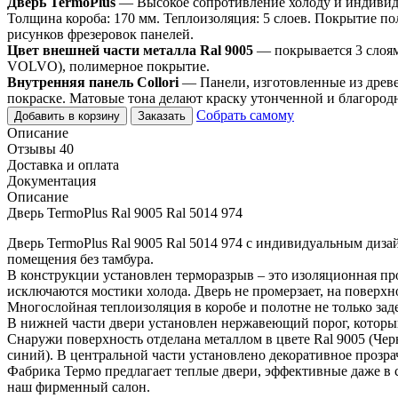
Дверь TermoPlus
— Высокое сопротивление холоду и индивидуа
Толщина короба: 170 мм. Теплоизоляция: 5 слоев. Покрытие по
рисунков фрезеровок панелей.
Цвет внешней части металла Ral 9005
— покрывается 3 слоя
VOLVO), полимерное покрытие.
Внутренняя панель Collori
— Панели, изготовленные из древе
покраске. Матовые тона делают краску утонченной и благород
Собрать самому
Добавить в корзину
Заказать
Описание
Отзывы 40
Доставка и оплата
Документация
Описание
Дверь TermoPlus Ral 9005 Ral 5014 974
Дверь TermoPlus Ral 9005 Ral 5014 974 с индивидуальным диз
помещения без тамбура.
В конструкции установлен терморазрыв – это изоляционная пр
исключаются мостики холода. Дверь не промерзает, на поверхно
Многослойная теплоизоляция в коробе и полотне не только за
В нижней части двери установлен нержавеющий порог, который
Снаружи поверхность отделана металлом в цвете Ral 9005 (Чер
синий). В центральной части установлено декоративное прозра
Фабрика Термо предлагает теплые двери, эффективные даже в 
наш фирменный салон.