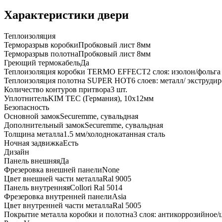
Характеристики двери
Теплоизоляция
Терморазрыв коробки
Пробковый лист 8мм
Терморазрыв полотна
Пробковый лист 8мм
Греющий термокабель
Да
Теплоизоляция коробки TERMO EFFECT
2 слоя: изолон/фольга
Теплоизоляция полотна SUPER НОТ
6 слоев: металл/ экструд
Количество контуров притвора
3 шт.
Уплотнитель
KIM ТЕС (Германия), 10x12мм
Безопасность
Основной замок
Securemme, сувальдная
Дополнительный замок
Securemme, сувальдная
Толщина металла
1.5 мм/холоднокатанная сталь
Ночная задвижка
Есть
Дизайн
Панель внешняя
Да
Фрезеровка внешней панели
None
Цвет внешней части металла
Ral 9005
Панель внутренняя
Collori Ral 5014
Фрезеровка внутренней панели
Asia
Цвет внутренней части металла
Ral 5005
Покрытие металла коробки и полотна
3 слоя: антикоррозийное