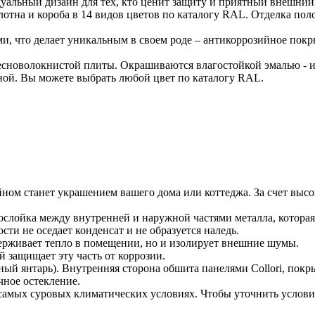
льный дизайн для тех, кто ценит защиту и приятный внешний в
лотна и короба в 14 видов цветов по каталогу RAL. Отделка пол
ми, что делает уникальным в своем роде – антикоррозийное п
сноволокнистой плиты. Окрашиваются влагостойкой эмалью - и
ной. Вы можете выбрать любой цвет по каталогу RAL.
айном станет украшением вашего дома или коттеджа. За счет вы
ослойка между внутренней и наружной частями металла, котора
сти не оседает конденсат и не образуется наледь.
держивает тепло в помещении, но и изолирует внешние шумы.
 защищает эту часть от коррозии.
ный янтарь). Внутренняя сторона обшита панелями Collori, покр
чное остекление.
самых суровых климатических условиях. Чтобы уточнить услови