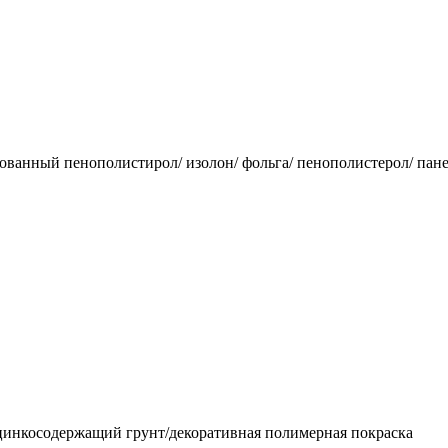
ированный пенополистирол/ изолон/ фольга/ пенополистерол/ пан
/цинкосодержащий грунт/декоративная полимерная покраска