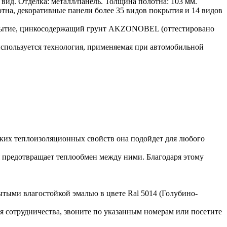
ид. Отделка: металл/панель. Толщина полотна: 103 мм.
отна, декоративные панели более 35 видов покрытия и 14 видов
окрытие, цинкосодержащий грунт AKZONOBEL (оттестировано
спользуется технология, применяемая при автомобильной
соких теплоизоляционных свойств она подойдет для любого
я предотвращает теплообмен между ними. Благодаря этому
ытыми влагостойкой эмалью в цвете Ral 5014 (Голубино-
я сотрудничества, звоните по указанным номерам или посетите