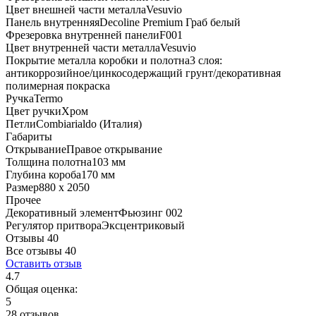
Цвет внешней части металла
Vesuvio
Панель внутренняя
Decoline Premium Граб белый
Фрезеровка внутренней панели
F001
Цвет внутренней части металла
Vesuvio
Покрытие металла коробки и полотна
3 слоя:
антикоррозийное/цинкосодержащий грунт/декоративная
полимерная покраска
Ручка
Termo
Цвет ручки
Хром
Петли
Combiarialdo (Италия)
Габариты
Открывание
Правое открывание
Толщина полотна
103 мм
Глубина короба
170 мм
Размер
880 x 2050
Прочее
Декоративный элемент
Фьюзинг 002
Регулятор притвора
Эксцентриковый
Отзывы 40
Все отзывы
40
Оставить отзыв
4.7
Общая оценка:
5
28 отзывов