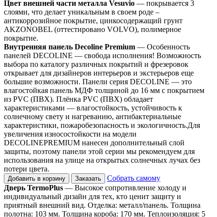
Цвет внешней части металла Vesuvio
— покрывается 3
слоями, что делает уникальным в своем роде –
антикоррозийное покрытие, цинкосодержащий грунт
AKZONOBEL (оттестировано VOLVO), полимерное
покрытие.
Внутренняя панель Decoline Premium
— Особенность
панелей DECOLINE — свобода исполнения! Возможность
выбора по каталогу различных покрытий и фрезеровок
открывает для дизайнеров интерьеров и экстерьеров еще
большие возможности. Панели серия DECOLINE — это
влагостойкая панель МДФ толщиной до 16 мм с покрытием
из PVC (ПВХ). Плёнка PVC (ПВХ) обладает
характеристиками — влагостойкость, устойчивость к
солнечному свету и нагреванию, антибактериальные
характеристики, пожаробезопасность и экологичность.Для
увеличения износостойкости на модели
DECOLINEPREMIUM нанесен дополнительный слой
защиты, поэтому панели этой серии мы рекомендуем для
использования на улице на открытых солнечных лучах без
потери цвета.
Собрать самому
Добавить в корзину
Заказать
Дверь TermoPlus
— Высокое сопротивление холоду и
индивидуальный дизайн для тех, кто ценит защиту и
приятный внешний вид. Отделка: металл/панель. Толщина
полотна: 103 мм. Толщина короба: 170 мм. Теплоизоляция: 5