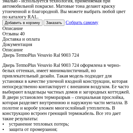
эмалью - используется технология, применяемая при
автомобильной покраске. Матовые тона делают краску
утонченной и благородной. Вы можете выбрать любой цвет
по каталогу RAL.
Собрать самому
Добавить в корзину
Заказать
Описание
Отзывы 40
Доставка и оплата
Документация
Описание
Дверь TermoPlus Vesuvio Ral 9003 724
Дверь TermoPlus Vesuvio Ral 9003 724 оформлена в черно-
белых оттенках, имеет минималистичный, но
привлекательный дизайн. Такая модель подходит для
установки в качестве уличной входной конструкции, которая
непосредственно контактирует с внешним воздухом. Ее часто
выбирают владельцы частных домов и загородных коттеджей.
В двери установлен терморазрыв – специальная прослойка,
которая разделяет внутреннюю и наружную части металла. В
полотне и коробе уложен многослойный утеплитель. В
конструкцию встроен греющий термокабель. Все это дает
такие результаты:
• устранение тепловых потерь;
• защита от промерзания;