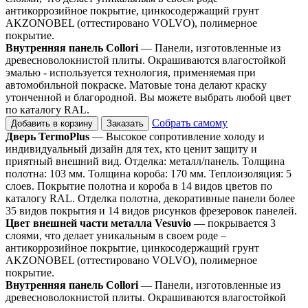
антикоррозийное покрытие, цинкосодержащий грунт
AKZONOBEL (оттестировано VOLVO), полимерное
покрытие.
Внутренняя панель Collori
— Панели, изготовленные из
древесноволокнистой плиты. Окрашиваются влагостойкой
эмалью - используется технология, применяемая при
автомобильной покраске. Матовые тона делают краску
утонченной и благородной. Вы можете выбрать любой цвет
по каталогу RAL.
Собрать самому
Добавить в корзину
Заказать
Дверь TermoPlus
— Высокое сопротивление холоду и
индивидуальный дизайн для тех, кто ценит защиту и
приятный внешний вид. Отделка: металл/панель. Толщина
полотна: 103 мм. Толщина короба: 170 мм. Теплоизоляция: 5
слоев. Покрытие полотна и короба в 14 видов цветов по
каталогу RAL. Отделка полотна, декоративные панели более
35 видов покрытия и 14 видов рисунков фрезеровок панелей.
Цвет внешней части металла Vesuvio
— покрывается 3
слоями, что делает уникальным в своем роде –
антикоррозийное покрытие, цинкосодержащий грунт
AKZONOBEL (оттестировано VOLVO), полимерное
покрытие.
Внутренняя панель Collori
— Панели, изготовленные из
древесноволокнистой плиты. Окрашиваются влагостойкой