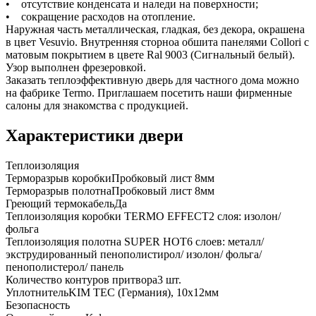
• отсутствие конденсата и наледи на поверхности;
• сокращение расходов на отопление.
Наружная часть металлическая, гладкая, без декора, окрашена
в цвет Vesuvio. Внутренняя сторноа обшита панелями Collori с
матовым покрытием в цвете Ral 9003 (Сигнальный белый).
Узор выполнен фрезеровкой.
Заказать теплоэффективную дверь для частного дома можно
на фабрике Termo. Приглашаем посетить наши фирменные
салоны для знакомства с продукцией.
Характеристики двери
Теплоизоляция
Терморазрыв коробки
Пробковый лист 8мм
Терморазрыв полотна
Пробковый лист 8мм
Греющий термокабель
Да
Теплоизоляция коробки TERMO EFFECT
2 слоя: изолон/
фольга
Теплоизоляция полотна SUPER НОТ
6 слоев: металл/
экструдированный пенополистирол/ изолон/ фольга/
пенополистерол/ панель
Количество контуров притвора
3 шт.
Уплотнитель
KIM ТЕС (Германия), 10x12мм
Безопасность