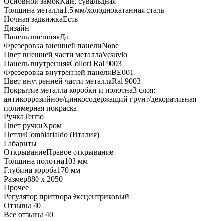
Основной замок
Kale, сувальдная
Толщина металла
1.5 мм/холоднокатанная сталь
Ночная задвижка
Есть
Дизайн
Панель внешняя
Да
Фрезеровка внешней панели
None
Цвет внешней части металла
Vesuvio
Панель внутренняя
Collori Ral 9003
Фрезеровка внутренней панели
BE001
Цвет внутренней части металла
Ral 9003
Покрытие металла коробки и полотна
3 слоя:
антикоррозийное/цинкосодержащий грунт/декоративная
полимерная покраска
Ручка
Termo
Цвет ручки
Хром
Петли
Combiarialdo (Италия)
Габариты
Открывание
Правое открывание
Толщина полотна
103 мм
Глубина короба
170 мм
Размер
880 x 2050
Прочее
Регулятор притвора
Эксцентриковый
Отзывы 40
Все отзывы
40