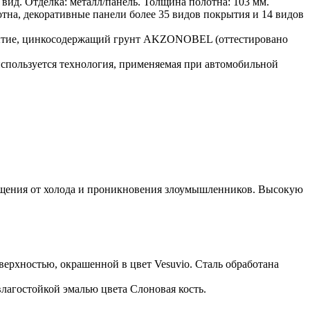
ид. Отделка: металл/панель. Толщина полотна: 103 мм.
отна, декоративные панели более 35 видов покрытия и 14 видов
крытие, цинкосодержащий грунт AKZONOBEL (оттестировано
спользуется технология, применяемая при автомобильной
мещения от холода и проникновения злоумышленников. Высокую
верхностью, окрашенной в цвет Vesuvio. Сталь обработана
лагостойкой эмалью цвета Слоновая кость.