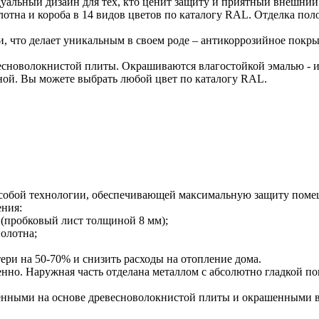
льный дизайн для тех, кто ценит защиту и приятный внешний в
лотна и короба в 14 видов цветов по каталогу RAL. Отделка пол
и, что делает уникальным в своем роде – антикоррозийное по
сноволокнистой плиты. Окрашиваются влагостойкой эмалью - и
ной. Вы можете выбрать любой цвет по каталогу RAL.
о особой технологии, обеспечивающей максимальную защиту по
ения:
 (пробковый лист толщиной 8 мм);
олотна;
ери на 50-70% и снизить расходы на отопление дома.
енно. Наружная часть отделана металлом с абсолютно гладкой по
ленными на основе древесноволокнистой плиты и окрашенными в