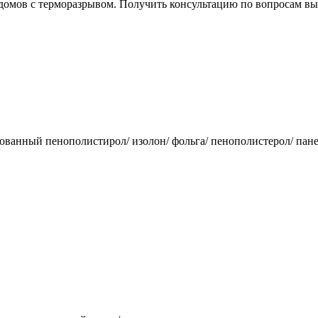
 домов с терморазрывом. Получить консультацию по вопросам в
ированный пенополистирол/ изолон/ фольга/ пенополистерол/ пан