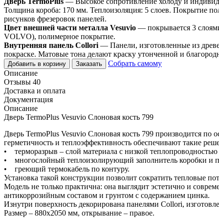
Дверь TermoPlus
— Высокое сопротивление холоду и индивидуа
Толщина короба: 170 мм. Теплоизоляция: 5 слоев. Покрытие по
рисунков фрезеровок панелей.
Цвет внешней части металла Vesuvio
— покрывается 3 слоям
VOLVO), полимерное покрытие.
Внутренняя панель Collori
— Панели, изготовленные из древе
покраске. Матовые тона делают краску утонченной и благород
Собрать самому
Добавить в корзину
Заказать
Описание
Отзывы 40
Доставка и оплата
Документация
Описание
Дверь TermoPlus Vesuvio Слоновая кость 799
Дверь TermoPlus Vesuvio Слоновая кость 799 производится п
герметичность и теплоэффективность обеспечивают такие реш
• терморазрыв – слой материала с низкой теплопроводностью
• многослойный теплоизолирующий заполнитель коробки и п
• греющий термокабель по контуру.
Установка такой конструкции позволит сократить тепловые пот
Модель не только практична: она выглядит эстетично и соврем
антикоррозийным составом и грунтом с содержанием цинка.
Изнутри поверхность декорирована панелями Collori, изготов
Размер – 880х2050 мм, открывание – правое.