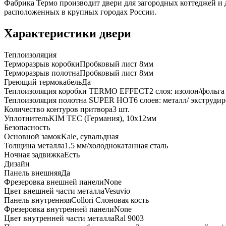
Фабрика Термо производит двери для загородных коттеджей и
расположенных в крупных городах России.
Характеристики двери
Теплоизоляция
Терморазрыв коробки
Пробковый лист 8мм
Терморазрыв полотна
Пробковый лист 8мм
Греющий термокабель
Да
Теплоизоляция коробки TERMO EFFECT
2 слоя: изолон/фольга
Теплоизоляция полотна SUPER НОТ
6 слоев: металл/ экструд
Количество контуров притвора
3 шт.
Уплотнитель
KIM ТЕС (Германия), 10x12мм
Безопасность
Основной замок
Kale, сувальдная
Толщина металла
1.5 мм/холоднокатанная сталь
Ночная задвижка
Есть
Дизайн
Панель внешняя
Да
Фрезеровка внешней панели
None
Цвет внешней части металла
Vesuvio
Панель внутренняя
Collori Слоновая кость
Фрезеровка внутренней панели
None
Цвет внутренней части металла
Ral 9003