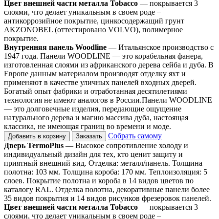
Цвет внешней части металла Tobacco
— покрывается 3
слоями, что делает уникальным в своем роде –
антикоррозийное покрытие, цинкосодержащий грунт
AKZONOBEL (оттестировано VOLVO), полимерное
покрытие.
Внутренняя панель Woodline
— Итальянское производство с
1947 года. Панели WOODLINE — это корабельная фанера,
изготовленная слоями из африканского дерева сейба и дуба. В
Европе данным материалом производят отделку яхт и
применяют в качестве уличных панелей входных дверей.
Богатый опыт фабрики и отработанная десятилетиями
технология не имеют аналогов в России.Панели WOODLINE
— это долговечные изделия, передающие ощущение
натурального дерева и магию массива дуба, настоящая
классика, не имеющая границ во времени и моде.
Собрать самому
Добавить в корзину
Заказать
Дверь TermoPlus
— Высокое сопротивление холоду и
индивидуальный дизайн для тех, кто ценит защиту и
приятный внешний вид. Отделка: металл/панель. Толщина
полотна: 103 мм. Толщина короба: 170 мм. Теплоизоляция: 5
слоев. Покрытие полотна и короба в 14 видов цветов по
каталогу RAL. Отделка полотна, декоративные панели более
35 видов покрытия и 14 видов рисунков фрезеровок панелей.
Цвет внешней части металла Tobacco
— покрывается 3
слоями, что делает уникальным в своем роде –