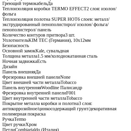
Греющий термокабель
Да
Теплоизоляция коробки TERMO EFFECT
2 слоя: изолон/
фольга
Теплоизоляция полотна SUPER НОТ
6 слоев: металл/
экструдированный пенополистирол/ изолон/ фольга/
пенополистерол/ панель
Количество контуров притвора
3 шт.
Уплотнитель
KIM ТЕС (Германия), 10x12мм
Безопасность
Основной замок
Kale, сувальдная
Толщина металла
1.5 мм/холоднокатанная сталь
Ночная задвижка
Есть
Дизайн
Панель внешняя
Да
Фрезеровка внешней панели
None
Цвет внешней части металла
Tobacco
Панель внутренняя
Woodline Палисандр
Фрезеровка внутренней панели
F001
Цвет внутренней части металла
Tobacco
Покрытие металла коробки и полотна
3 слоя:
антикоррозийное/цинкосодержащий грунт/декоративная
полимерная покраска
Ручка
Termo
Цвет ручки
Хром
Петли
Combiarialdo (Италия)