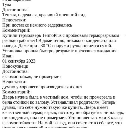
Тула
Достоинства:
Теплая, надежная, красивый внешний вид
Недостатки:
При доставке немного задержались
Комментарий:
Купили термодверь TermoPlus с пробковым терморазрывом —
реально работает! В доме тепло, никакого конденсата или
наледи. Даже при –30 °C снаружи ручка остается сухой.
Установка прошла быстро, результат превзошел ожидания.
Иван
01 сентября 2023
Новокузнецк
Достоинства:
взломостойкая, не промерзает
Недостатки:
думаю у хорошего производителя их нет
Комментарий:
Дверь нужна была в частный дом, чтобы не промерзала и
была стойкой ко взлому. Устанавливал родителям. Теперь
думаю, что себе нужно такую же купить. Дверь имеет
качественный терморазрыв, поэтому не образуется ни наледь,
ни конденсат, она не промерзает. Установлены замки 3 класса
взломостойкости. На мой взгляд, она сочетает в себе все, что
нужно для надежной и качественной двери.