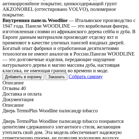
антикоррозийное покрытие, цинкосодержащий грунт
AKZONOBEL (оттестировано VOLVO), полимерное
покрытие.
Внутренняя панель Woodline
— Итальянское производство с
1947 года. Панели WOODLINE — это корабельная фанера,
изготовленная слоями из африканского дерева сейба и дуба. В
Европе данным материалом производят отделку яхт и
применяют в качестве уличных панелей входных дверей.
Богатый опыт фабрики и отработанная десятилетиями
технология не имеют аналогов в России.Панели WOODLINE
— это долговечные изделия, передающие ощущение
натурального дерева и магию массива дуба, настоящая
классика, не имеющая границ во времени и моде.
Собрать самому
Добавить в корзину
Заказать
Описание
Отзывы 40
Доставка и оплата
Документация
Описание
Дверь TermoPlus Woodline палисандр tobacco
Дверь TermoPlus Woodline палисандр tobacco понравится
ценителям сдержанного элегантного стиля, желающим
утеплить свой дом. Эта модель обеспечивает надежную
герметизацию проема, не позволяя холодному воздуху