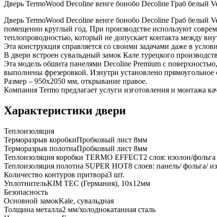
Дверь TermoWood Decoline венге бонобо Decoline Граб белый V
Дверь TermoWood Decoline венге бонобо Decoline Граб белый 
помещении круглый год. При производстве используют совреме
теплопроводностью, который не допускает контакта между вну
Эта конструкция справляется со своими задачами даже в услови
В двери встроен сувальдный замок Кале турецкого производст
Эта модель обшита панелями Decoline Premium с поверхностью
выполнены фрезеровкой. Изнутри установлено прямоугольное с
Размер – 950х2050 мм, открывание правое.
Компания Termo предлагает услуги изготовления и монтажа кач
Характеристики двери
Теплоизоляция
Терморазрыв коробки
Пробковый лист 8мм
Терморазрыв полотна
Пробковый лист 8мм
Теплоизоляция коробки TERMO EFFECT
2 слоя: изолон/фольга
Теплоизоляция полотна SUPER НОТ
8 слоев: панель/ фольга/ 
Количество контуров притвора
3 шт.
Уплотнитель
KIM ТЕС (Германия), 10x12мм
Безопасность
Основной замок
Kale, сувальдная
Толщина металла
2 мм/холоднокатанная сталь