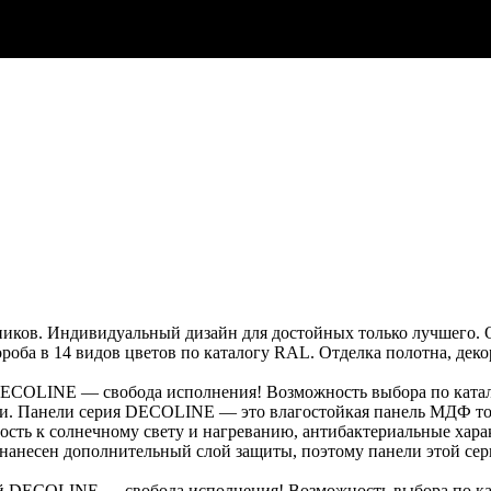
ков. Индивидуальный дизайн для достойных только лучшего. О
ороба в 14 видов цветов по каталогу RAL. Отделка полотна, дек
COLINE — свобода исполнения! Возможность выбора по катало
сти. Панели серия DECOLINE — это влагостойкая панель МДФ т
ость к солнечному свету и нагреванию, антибактериальные хара
есен дополнительный слой защиты, поэтому панели этой сери
 DECOLINE — свобода исполнения! Возможность выбора по кат