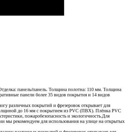
тделка: панель/панель. Толщина полотна: 110 мм. Толщина
оративные панели более 35 видов покрытия и 14 видов
гу различных покрытий и фрезеровок открывает для
олщиной до 16 мм с покрытием из PVC (ПВХ). Плёнка PVC
ктеристики, пожаробезопасность и экологичность.Для
и мы рекомендуем для использования на улице на открытых
алогу различных покрытий и фрезеровок открывает для