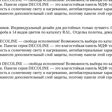
сти. Панели серия DECOLINE — это влагостойкая панель МДФ т
ость к солнечному свету и нагреванию, антибактериальные хара
есен дополнительный слой защиты, поэтому панели этой сери
ков. Индивидуальный дизайн для достойных только лучшего. О
ороба в 14 видов цветов по каталогу RAL. Отделка полотна, дек
COLINE — свобода исполнения! Возможность выбора по катало
сти. Панели серия DECOLINE — это влагостойкая панель МДФ т
ость к солнечному свету и нагреванию, антибактериальные хара
есен дополнительный слой защиты, поэтому панели этой сери
 DECOLINE — свобода исполнения! Возможность выбора по кат
сти. Панели серия DECOLINE — это влагостойкая панель МДФ т
ость к солнечному свету и нагреванию, антибактериальные хара
есен дополнительный слой защиты, поэтому панели этой сери