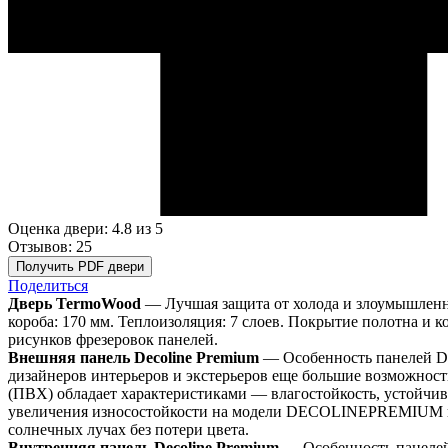
Оценка двери: 4.8
из 5
Отзывов: 25
Получить PDF двери
Поделиться
Дверь TermoWood
— Лучшая защита от холода и злоумышленни
короба: 170 мм. Теплоизоляция: 7 слоев. Покрытие полотна и к
рисунков фрезеровок панелей.
Внешняя панель Decoline Premium
— Особенность панелей DE
дизайнеров интерьеров и экстерьеров еще большие возможно
(ПВХ) обладает характеристиками — влагостойкость, устойчив
увеличения износостойкости на модели DECOLINEPREMIUM нан
солнечных лучах без потери цвета.
Внутренняя панель Decoline Premium
— Особенность панелей