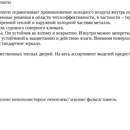
esuvio
Vesuvio ограничивает проникновение холодного воздуха внутрь
нные решения в области теплоэффективности, в частности – те
тренней теплой и наружной холодной частями металла.
ях сурового северного климата.
ва. Он устойчив ко взлому и вскрытию. Изнутри можно запереть
, устойчивой к выцветанию и действию влаги. Внешняя поверхно
тандартное зеркало.
ественных теплых дверей. На весь ассортимент моделей предоста
изолон/ пенополистирол/ пеноплекс/ изолон/ фольга/ панель