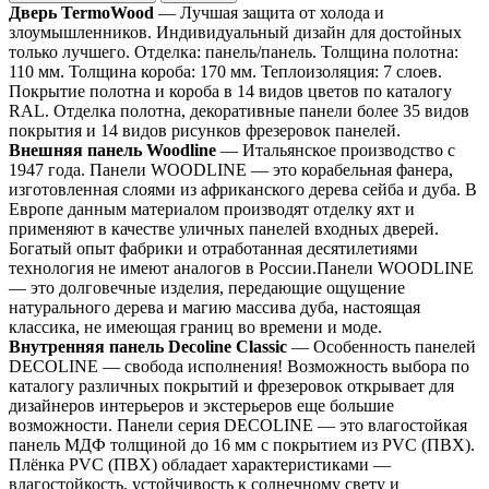
Дверь TermoWood
— Лучшая защита от холода и
злоумышленников. Индивидуальный дизайн для достойных
только лучшего. Отделка: панель/панель. Толщина полотна:
110 мм. Толщина короба: 170 мм. Теплоизоляция: 7 слоев.
Покрытие полотна и короба в 14 видов цветов по каталогу
RAL. Отделка полотна, декоративные панели более 35 видов
покрытия и 14 видов рисунков фрезеровок панелей.
Внешняя панель Woodline
— Итальянское производство с
1947 года. Панели WOODLINE — это корабельная фанера,
изготовленная слоями из африканского дерева сейба и дуба. В
Европе данным материалом производят отделку яхт и
применяют в качестве уличных панелей входных дверей.
Богатый опыт фабрики и отработанная десятилетиями
технология не имеют аналогов в России.Панели WOODLINE
— это долговечные изделия, передающие ощущение
натурального дерева и магию массива дуба, настоящая
классика, не имеющая границ во времени и моде.
Внутренняя панель Decoline Classic
— Особенность панелей
DECOLINE — свобода исполнения! Возможность выбора по
каталогу различных покрытий и фрезеровок открывает для
дизайнеров интерьеров и экстерьеров еще большие
возможности. Панели серия DECOLINE — это влагостойкая
панель МДФ толщиной до 16 мм с покрытием из PVC (ПВХ).
Плёнка PVC (ПВХ) обладает характеристиками —
влагостойкость, устойчивость к солнечному свету и