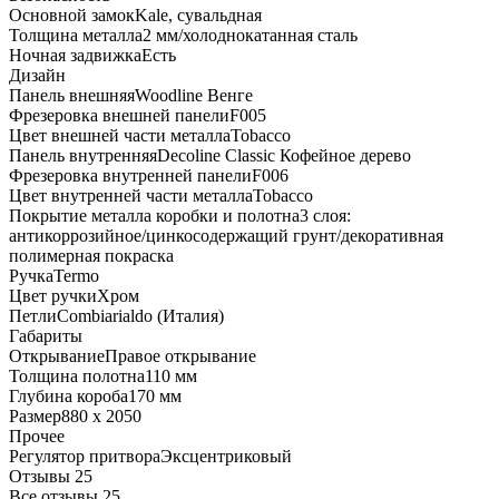
Основной замок
Kale, сувальдная
Толщина металла
2 мм/холоднокатанная сталь
Ночная задвижка
Есть
Дизайн
Панель внешняя
Woodline Венге
Фрезеровка внешней панели
F005
Цвет внешней части металла
Tobacco
Панель внутренняя
Decoline Classic Кофейное дерево
Фрезеровка внутренней панели
F006
Цвет внутренней части металла
Tobacco
Покрытие металла коробки и полотна
3 слоя:
антикоррозийное/цинкосодержащий грунт/декоративная
полимерная покраска
Ручка
Termo
Цвет ручки
Хром
Петли
Combiarialdo (Италия)
Габариты
Открывание
Правое открывание
Толщина полотна
110 мм
Глубина короба
170 мм
Размер
880 x 2050
Прочее
Регулятор притвора
Эксцентриковый
Отзывы 25
Все отзывы
25