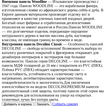
Внешняя панель Woodline
— Итальянское производство с
1947 года. Панели WOODLINE — это корабельная фанера,
изготовленная слоями из африканского дерева сейба и дуба. В
Европе данным материалом производят отделку яхт и
применяют в качестве уличных панелей входных дверей.
Богатый опыт фабрики и отработанная десятилетиями
технология не имеют аналогов в России.Панели WOODLINE
— это долговечные изделия, передающие ощущение
натурального дерева и магию массива дуба, настоящая
классика, не имеющая границ во времени и моде.
Внутренняя панель Decoline Classic
— Особенность панелей
DECOLINE — свобода исполнения! Возможность выбора по
каталогу различных покрытий и фрезеровок открывает для
дизайнеров интерьеров и экстерьеров еще большие
возможности. Панели серия DECOLINE — это влагостойкая
панель МДФ толщиной до 16 мм с покрытием из PVC (ПВХ).
Плёнка PVC (ПВХ) обладает характеристиками —
влагостойкость, устойчивость к солнечному свету и
нагреванию, антибактериальные характеристики,
пожаробезопасность и экологичность.Для увеличения
износостойкости на модели DECOLINEPREMIUM нанесен
дополнительный слой защиты, поэтому панели этой серии мы
рекомендуем для использования на улице на открытых
солнечных лучах без потери цвета.
Собрать самому
Добавить в корзину
Заказать