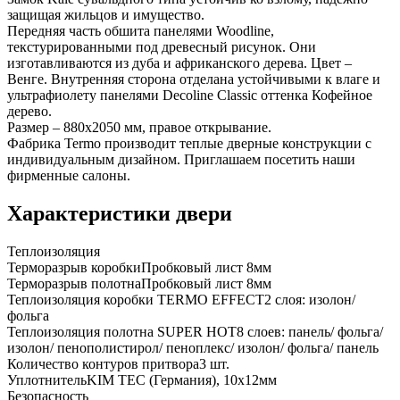
защищая жильцов и имущество.
Передняя часть обшита панелями Woodline,
текстурированными под древесный рисунок. Они
изготавливаются из дуба и африканского дерева. Цвет –
Венге. Внутренняя сторона отделана устойчивыми к влаге и
ультрафиолету панелями Decoline Classic оттенка Кофейное
дерево.
Размер – 880х2050 мм, правое открывание.
Фабрика Termo производит теплые дверные конструкции с
индивидуальным дизайном. Приглашаем посетить наши
фирменные салоны.
Характеристики двери
Теплоизоляция
Терморазрыв коробки
Пробковый лист 8мм
Терморазрыв полотна
Пробковый лист 8мм
Теплоизоляция коробки TERMO EFFECT
2 слоя: изолон/
фольга
Теплоизоляция полотна SUPER НОТ
8 слоев: панель/ фольга/
изолон/ пенополистирол/ пеноплекс/ изолон/ фольга/ панель
Количество контуров притвора
3 шт.
Уплотнитель
KIM ТЕС (Германия), 10x12мм
Безопасность