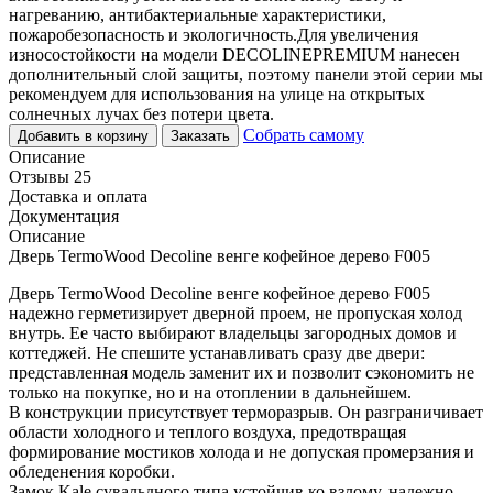
нагреванию, антибактериальные характеристики,
пожаробезопасность и экологичность.Для увеличения
износостойкости на модели DECOLINEPREMIUM нанесен
дополнительный слой защиты, поэтому панели этой серии мы
рекомендуем для использования на улице на открытых
солнечных лучах без потери цвета.
Собрать самому
Добавить в корзину
Заказать
Описание
Отзывы 25
Доставка и оплата
Документация
Описание
Дверь TermoWood Decoline венге кофейное дерево F005
Дверь TermoWood Decoline венге кофейное дерево F005
надежно герметизирует дверной проем, не пропуская холод
внутрь. Ее часто выбирают владельцы загородных домов и
коттеджей. Не спешите устанавливать сразу две двери:
представленная модель заменит их и позволит сэкономить не
только на покупке, но и на отоплении в дальнейшем.
В конструкции присутствует терморазрыв. Он разграничивает
области холодного и теплого воздуха, предотвращая
формирование мостиков холода и не допуская промерзания и
обледенения коробки.
Замок Kale сувальдного типа устойчив ко взлому, надежно