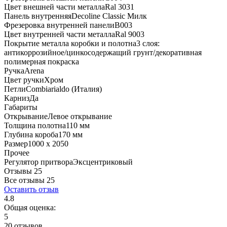
Цвет внешней части металла
Ral 3031
Панель внутренняя
Decoline Classic Милк
Фрезеровка внутренней панели
B003
Цвет внутренней части металла
Ral 9003
Покрытие металла коробки и полотна
3 слоя:
антикоррозийное/цинкосодержащий грунт/декоративная
полимерная покраска
Ручка
Arena
Цвет ручки
Хром
Петли
Combiarialdo (Италия)
Карниз
Да
Габариты
Открывание
Левое открывание
Толщина полотна
110 мм
Глубина короба
170 мм
Размер
1000 x 2050
Прочее
Регулятор притвора
Эксцентриковый
Отзывы 25
Все отзывы
25
Оставить отзыв
4.8
Общая оценка:
5
20 отзывов