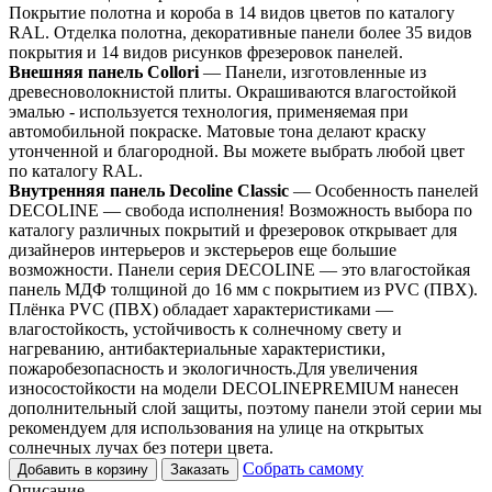
Покрытие полотна и короба в 14 видов цветов по каталогу
RAL. Отделка полотна, декоративные панели более 35 видов
покрытия и 14 видов рисунков фрезеровок панелей.
Внешняя панель Collori
— Панели, изготовленные из
древесноволокнистой плиты. Окрашиваются влагостойкой
эмалью - используется технология, применяемая при
автомобильной покраске. Матовые тона делают краску
утонченной и благородной. Вы можете выбрать любой цвет
по каталогу RAL.
Внутренняя панель Decoline Classic
— Особенность панелей
DECOLINE — свобода исполнения! Возможность выбора по
каталогу различных покрытий и фрезеровок открывает для
дизайнеров интерьеров и экстерьеров еще большие
возможности. Панели серия DECOLINE — это влагостойкая
панель МДФ толщиной до 16 мм с покрытием из PVC (ПВХ).
Плёнка PVC (ПВХ) обладает характеристиками —
влагостойкость, устойчивость к солнечному свету и
нагреванию, антибактериальные характеристики,
пожаробезопасность и экологичность.Для увеличения
износостойкости на модели DECOLINEPREMIUM нанесен
дополнительный слой защиты, поэтому панели этой серии мы
рекомендуем для использования на улице на открытых
солнечных лучах без потери цвета.
Собрать самому
Добавить в корзину
Заказать
Описание