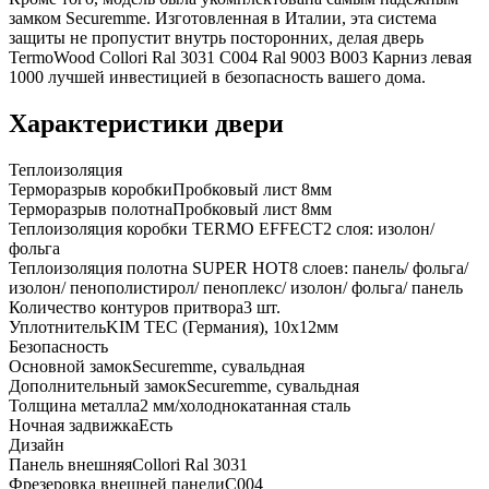
замком Securemme. Изготовленная в Италии, эта система
защиты не пропустит внутрь посторонних, делая дверь
TermoWood Collori Ral 3031 C004 Ral 9003 B003 Карниз левая
1000 лучшей инвестицией в безопасность вашего дома.
Характеристики двери
Теплоизоляция
Терморазрыв коробки
Пробковый лист 8мм
Терморазрыв полотна
Пробковый лист 8мм
Теплоизоляция коробки TERMO EFFECT
2 слоя: изолон/
фольга
Теплоизоляция полотна SUPER НОТ
8 слоев: панель/ фольга/
изолон/ пенополистирол/ пеноплекс/ изолон/ фольга/ панель
Количество контуров притвора
3 шт.
Уплотнитель
KIM ТЕС (Германия), 10x12мм
Безопасность
Основной замок
Securemme, сувальдная
Дополнительный замок
Securemme, сувальдная
Толщина металла
2 мм/холоднокатанная сталь
Ночная задвижка
Есть
Дизайн
Панель внешняя
Collori Ral 3031
Фрезеровка внешней панели
C004