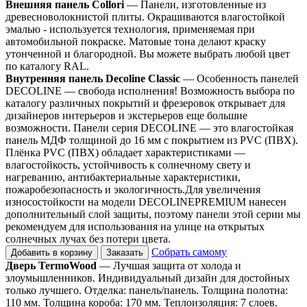
Внешняя панель Collori
— Панели, изготовленные из
древесноволокнистой плиты. Окрашиваются влагостойкой
эмалью - используется технология, применяемая при
автомобильной покраске. Матовые тона делают краску
утонченной и благородной. Вы можете выбрать любой цвет
по каталогу RAL.
Внутренняя панель Decoline Classic
— Особенность панелей
DECOLINE — свобода исполнения! Возможность выбора по
каталогу различных покрытий и фрезеровок открывает для
дизайнеров интерьеров и экстерьеров еще большие
возможности. Панели серия DECOLINE — это влагостойкая
панель МДФ толщиной до 16 мм с покрытием из PVC (ПВХ).
Плёнка PVC (ПВХ) обладает характеристиками —
влагостойкость, устойчивость к солнечному свету и
нагреванию, антибактериальные характеристики,
пожаробезопасность и экологичность.Для увеличения
износостойкости на модели DECOLINEPREMIUM нанесен
дополнительный слой защиты, поэтому панели этой серии мы
рекомендуем для использования на улице на открытых
солнечных лучах без потери цвета.
Собрать самому
Добавить в корзину
Заказать
Дверь TermoWood
— Лучшая защита от холода и
злоумышленников. Индивидуальный дизайн для достойных
только лучшего. Отделка: панель/панель. Толщина полотна:
110 мм. Толщина короба: 170 мм. Теплоизоляция: 7 слоев.