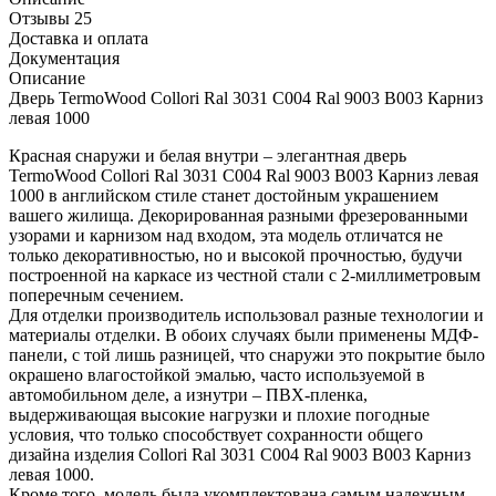
Отзывы 25
Доставка и оплата
Документация
Описание
Дверь TermoWood Collori Ral 3031 C004 Ral 9003 B003 Карниз
левая 1000
Красная снаружи и белая внутри – элегантная дверь
TermoWood Collori Ral 3031 C004 Ral 9003 B003 Карниз левая
1000 в английском стиле станет достойным украшением
вашего жилища. Декорированная разными фрезерованными
узорами и карнизом над входом, эта модель отличатся не
только декоративностью, но и высокой прочностью, будучи
построенной на каркасе из честной стали с 2-миллиметровым
поперечным сечением.
Для отделки производитель использовал разные технологии и
материалы отделки. В обоих случаях были применены МДФ-
панели, с той лишь разницей, что снаружи это покрытие было
окрашено влагостойкой эмалью, часто используемой в
автомобильном деле, а изнутри – ПВХ-пленка,
выдерживающая высокие нагрузки и плохие погодные
условия, что только способствует сохранности общего
дизайна изделия Collori Ral 3031 C004 Ral 9003 B003 Карниз
левая 1000.
Кроме того, модель была укомплектована самым надежным