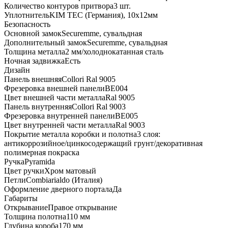
Количество контуров притвора
3 шт.
Уплотнитель
KIM ТЕС (Германия), 10x12мм
Безопасность
Основной замок
Securemme, сувальдная
Дополнительный замок
Securemme, сувальдная
Толщина металла
2 мм/холоднокатанная сталь
Ночная задвижка
Есть
Дизайн
Панель внешняя
Collori Ral 9005
Фрезеровка внешней панели
BE004
Цвет внешней части металла
Ral 9005
Панель внутренняя
Collori Ral 9003
Фрезеровка внутренней панели
BE005
Цвет внутренней части металла
Ral 9003
Покрытие металла коробки и полотна
3 слоя:
антикоррозийное/цинкосодержащий грунт/декоративная
полимерная покраска
Ручка
Pyramida
Цвет ручки
Хром матовый
Петли
Combiarialdo (Италия)
Оформление дверного портала
Да
Габариты
Открывание
Правое открывание
Толщина полотна
110 мм
Глубина короба
170 мм