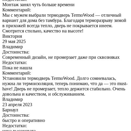
Монтаж занял чуть больше времени
Комментарий:
Мы с мужем выбрали термодверь TermoWood — отличный
вариант для дома без тамбура. Благодаря терморазрыву зимой
в прихожей всегда тепло, дверь не покрывается инеем.
Смотрится стильно, качество на высоте!
Виктория
29 мая 2025
Владимир
Достоинства:
Современный дизайн, не промерзает даже при сквозняках
Недостатки:
Пока не нашла
Комментарий:
Установили термодверь TermoWood. Долго сомневалась,
нужна ли термоизоляция, теперь понимаю, что да — это must-
have! Дверь не промерзает, тепло держится стабильно. Очень
довольна и качеством, и обслуживанием.
Владимир
23 апреля 2023
Барнаул
Достоинства:
быстро и оперативно
Недостатки:
цена высоковата