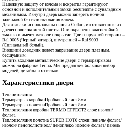
Надежную защиту от взлома и вскрытия гарантируют
основной и дополнительный замки Securemme с сувальдным
механизмом. Изнутри дверь можно запереть ночной
задвижкой без использования ключа.
Для отделки использованы панели Collori, изготовленные из
древесноволокнистой плиты. Они окрашены влагостойкой
эмалью и имеют матовое покрытие. Цвет наружной стороны –
Ral 9005 (Черный янтарь), внутренней – Ral 9003
(Сигнальный белый).
Внешний доводчик делает закрывание двери плавным,
бесшумным.
Купить входные металлические двери с терморазрывом
можно на фабрике Termo. Мы предлагаем большой выбор
моделей, дизайна и оттенков.
Характеристики двери
Теплоизоляция
Терморазрыв коробки
Пробковый лист 8мм
Терморазрыв полотна
Пробковый лист 8мм
Теплоизоляция коробки TERMO EFFECT
2 слоя: изолон/
фольга
Теплоизоляция полотна SUPER НОТ
8 слоев: панель/ фольга/
изолон/ пенополистирол/ пеноплекс/ изолон/ фольга/ панель