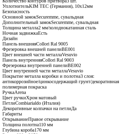
Количество контуров притвора
3 шт.
Уплотнитель
KIM ТЕС (Германия), 10x12мм
Безопасность
Основной замок
Securemme, сувальдная
Дополнительный замок
Securemme, сувальдная
Толщина металла
2 мм/холоднокатанная сталь
Ночная задвижка
Есть
Дизайн
Панель внешняя
Collori Ral 9005
Фрезеровка внешней панели
BE001
Цвет внешней части металла
Vesuvio
Панель внутренняя
Collori Ral 9003
Фрезеровка внутренней панели
BE002
Цвет внутренней части металла
Vesuvio
Покрытие металла коробки и полотна
3 слоя:
антикоррозийное/цинкосодержащий грунт/декоративная
полимерная покраска
Ручка
Arena
Цвет ручки
Хром матовый
Петли
Combiarialdo (Италия)
Декоративные колпачки на петли
Да
Габариты
Открывание
Правое открывание
Толщина полотна
110 мм
Глубина короба
170 мм