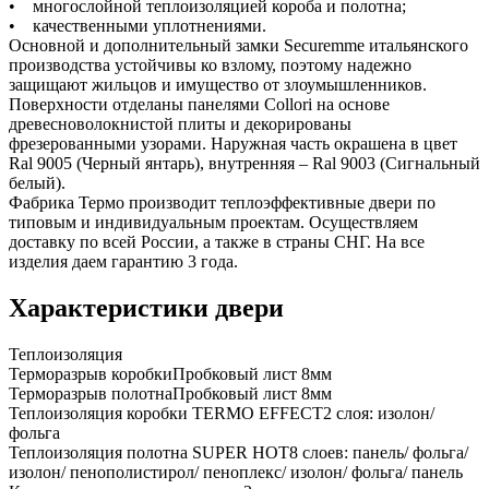
• многослойной теплоизоляцией короба и полотна;
• качественными уплотнениями.
Основной и дополнительный замки Securemme итальянского
производства устойчивы ко взлому, поэтому надежно
защищают жильцов и имущество от злоумышленников.
Поверхности отделаны панелями Collori на основе
древесноволокнистой плиты и декорированы
фрезерованными узорами. Наружная часть окрашена в цвет
Ral 9005 (Черный янтарь), внутренняя – Ral 9003 (Сигнальный
белый).
Фабрика Термо производит теплоэффективные двери по
типовым и индивидуальным проектам. Осуществляем
доставку по всей России, а также в страны СНГ. На все
изделия даем гарантию 3 года.
Характеристики двери
Теплоизоляция
Терморазрыв коробки
Пробковый лист 8мм
Терморазрыв полотна
Пробковый лист 8мм
Теплоизоляция коробки TERMO EFFECT
2 слоя: изолон/
фольга
Теплоизоляция полотна SUPER НОТ
8 слоев: панель/ фольга/
изолон/ пенополистирол/ пеноплекс/ изолон/ фольга/ панель