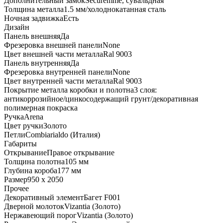
Дополнительный замок
Securemme, сувальдная
Толщина металла
1.5 мм/холоднокатанная сталь
Ночная задвижка
Есть
Дизайн
Панель внешняя
Да
Фрезеровка внешней панели
None
Цвет внешней части металла
Ral 9003
Панель внутренняя
Да
Фрезеровка внутренней панели
None
Цвет внутренней части металла
Ral 9003
Покрытие металла коробки и полотна
3 слоя:
антикоррозийное/цинкосодержащий грунт/декоративная
полимерная покраска
Ручка
Arena
Цвет ручки
Золото
Петли
Combiarialdo (Италия)
Габариты
Открывание
Правое открывание
Толщина полотна
105 мм
Глубина короба
177 мм
Размер
950 x 2050
Прочее
Декоративный элемент
Багет F001
Дверной молоток
Vizantia (Золото)
Нержавеющий порог
Vizantia (Золото)