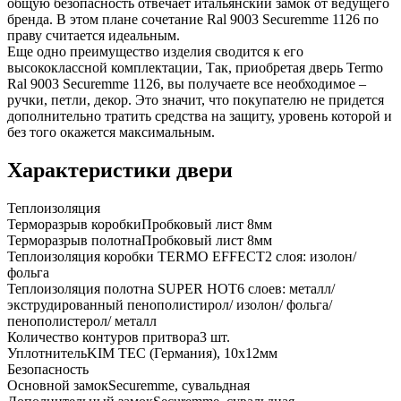
общую безопасность отвечает итальянский замок от ведущего
бренда. В этом плане сочетание Ral 9003 Securemme 1126 по
праву считается идеальным.
Еще одно преимущество изделия сводится к его
высококлассной комплектации, Так, приобретая дверь Termo
Ral 9003 Securemme 1126, вы получаете все необходимое –
ручки, петли, декор. Это значит, что покупателю не придется
дополнительно тратить средства на защиту, уровень которой и
без того окажется максимальным.
Характеристики двери
Теплоизоляция
Терморазрыв коробки
Пробковый лист 8мм
Терморазрыв полотна
Пробковый лист 8мм
Теплоизоляция коробки TERMO EFFECT
2 слоя: изолон/
фольга
Теплоизоляция полотна SUPER НОТ
6 слоев: металл/
экструдированный пенополистирол/ изолон/ фольга/
пенополистерол/ металл
Количество контуров притвора
3 шт.
Уплотнитель
KIM ТЕС (Германия), 10x12мм
Безопасность
Основной замок
Securemme, сувальдная