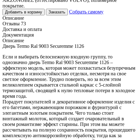
AKZONOBEL (оттестировано VOLVO), полимерное
покрытие.
Собрать самому
Добавить в корзину
Заказать
Описание
Отзывы 73
Доставка и оплата
Документация
Описание
Дверь Termo Ral 9003 Securemme 1126
Если и выбирать белоснежную входную группу, то
однозначно дверь Termo Ral 9003 Securemme 1126 –
эффектную модель, которая может похвастаться безупречным
качеством и износостойкостью отделки, несмотря на свое
светлое оформление. Трудно поверить, но за всем этим
великолепием скрывается стальной каркас с 5-слойной
термозащитой, сводящей к нулю тепловые потери в холодное
время года.
Порадует покупателей и декоративное оформление изделия с
его багетами, нержавеющим порожком и фурнитурой с
элегантным золотым покрытием. Чего только стоит
винтажный молоток, который создает очаровательный в
своем романтизме эффект старины. При этом вы можете
рассчитывать на полную сохранность покрытия, прошедшего
комплексную антикоррозийную обработку, тогда как за