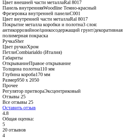
Цвет внешней части металла
Ral 8017
Панель внутренняя
Woodline Темно-красный
Фрезеровка внутренней панели
C001
Цвет внутренней части металла
Ral 8017
Покрытие металла коробки и полотна
3 слоя:
антикоррозийное/цинкосодержащий грунт/декоративная
полимерная покраска
Ручка
Sher
Цвет ручки
Хром
Петли
Combiarialdo (Италия)
Габариты
Открывание
Правое открывание
Толщина полотна
110 мм
Глубина короба
170 мм
Размер
950 x 2050
Прочее
Регулятор притвора
Эксцентриковый
Отзывы 25
Все отзывы
25
Оставить отзыв
4.8
Общая оценка:
5
20 отзывов
4