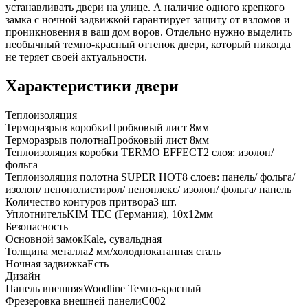
устанавливать двери на улице. А наличие одного крепкого
замка с ночной задвижкой гарантирует защиту от взломов и
проникновения в ваш дом воров. Отдельно нужно выделить
необычный темно-красный оттенок двери, который никогда
не теряет своей актуальности.
Характеристики двери
Теплоизоляция
Терморазрыв коробки
Пробковый лист 8мм
Терморазрыв полотна
Пробковый лист 8мм
Теплоизоляция коробки TERMO EFFECT
2 слоя: изолон/
фольга
Теплоизоляция полотна SUPER НОТ
8 слоев: панель/ фольга/
изолон/ пенополистирол/ пеноплекс/ изолон/ фольга/ панель
Количество контуров притвора
3 шт.
Уплотнитель
KIM ТЕС (Германия), 10x12мм
Безопасность
Основной замок
Kale, сувальдная
Толщина металла
2 мм/холоднокатанная сталь
Ночная задвижка
Есть
Дизайн
Панель внешняя
Woodline Темно-красный
Фрезеровка внешней панели
C002