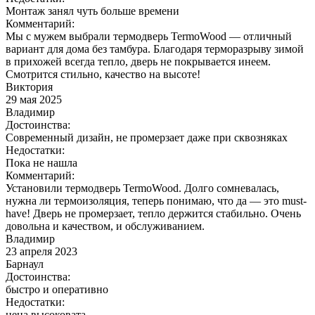
Монтаж занял чуть больше времени
Комментарий:
Мы с мужем выбрали термодверь TermoWood — отличный
вариант для дома без тамбура. Благодаря терморазрыву зимой
в прихожей всегда тепло, дверь не покрывается инеем.
Смотрится стильно, качество на высоте!
Виктория
29 мая 2025
Владимир
Достоинства:
Современный дизайн, не промерзает даже при сквозняках
Недостатки:
Пока не нашла
Комментарий:
Установили термодверь TermoWood. Долго сомневалась,
нужна ли термоизоляция, теперь понимаю, что да — это must-
have! Дверь не промерзает, тепло держится стабильно. Очень
довольна и качеством, и обслуживанием.
Владимир
23 апреля 2023
Барнаул
Достоинства:
быстро и оперативно
Недостатки:
цена высоковата