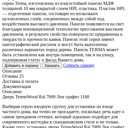
серии Terma, изготовлены из влагостойкой панели МДФ
толщиной 10 мм покрытой слоем HPL пластика. Пластик HPL
— отделочные панели, состоящие из нескольких
целлюлозных слоёв, соединенных между собой под
воздействием высокого давления. Панели появляются на свет
благодаря инновационной технологии прессования высоким
давлением, в результате свойства поверхности приравнены к
твердости и прочности камня. Панели этой серии имеют
пантографический рисунок и могут быть выполнены
различных вариантах пород дерева. Панель TERMA может
быть установлена как внутрь помещения, так и на улицу,
подчеркивая статус и фасад Вашего дома.
Собрать самому
Добавить в корзину
Заказать
Описание
Отзывы 25
Доставка и оплата
Документация
Описание
Дверь TermoWood Ral 7009 Лен графит 1168
Выбирая серую входную группу для установки на входе
частного дома, вы точно не прогадаете, поскольку речь идет о
самом трендовом оттенке, который идеально подойдет для
современного коттеджа в скандинавском стиле и не только.
Кроме того, установка двери TermoWood Ral 7009 Лен графит