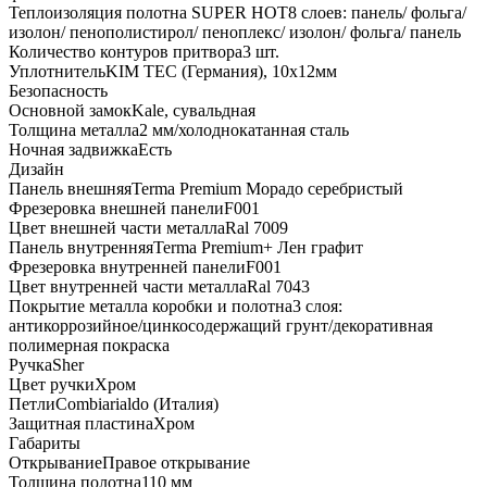
Теплоизоляция полотна SUPER НОТ
8 слоев: панель/ фольга/
изолон/ пенополистирол/ пеноплекс/ изолон/ фольга/ панель
Количество контуров притвора
3 шт.
Уплотнитель
KIM ТЕС (Германия), 10x12мм
Безопасность
Основной замок
Kale, сувальдная
Толщина металла
2 мм/холоднокатанная сталь
Ночная задвижка
Есть
Дизайн
Панель внешняя
Terma Premium Морадо серебристый
Фрезеровка внешней панели
F001
Цвет внешней части металла
Ral 7009
Панель внутренняя
Terma Premium+ Лен графит
Фрезеровка внутренней панели
F001
Цвет внутренней части металла
Ral 7043
Покрытие металла коробки и полотна
3 слоя:
антикоррозийное/цинкосодержащий грунт/декоративная
полимерная покраска
Ручка
Sher
Цвет ручки
Хром
Петли
Combiarialdo (Италия)
Защитная пластина
Хром
Габариты
Открывание
Правое открывание
Толщина полотна
110 мм