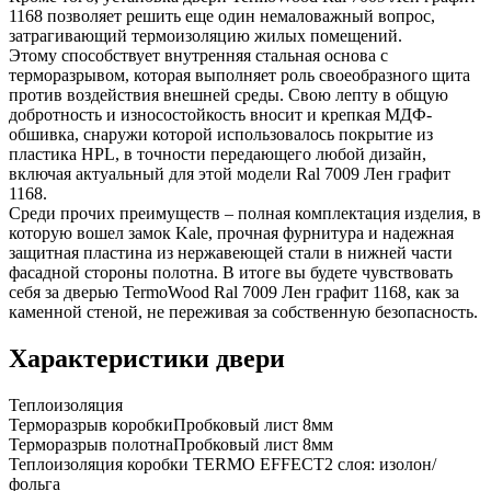
1168 позволяет решить еще один немаловажный вопрос,
затрагивающий термоизоляцию жилых помещений.
Этому способствует внутренняя стальная основа с
терморазрывом, которая выполняет роль своеобразного щита
против воздействия внешней среды. Свою лепту в общую
добротность и износостойкость вносит и крепкая МДФ-
обшивка, снаружи которой использовалось покрытие из
пластика HPL, в точности передающего любой дизайн,
включая актуальный для этой модели Ral 7009 Лен графит
1168.
Среди прочих преимуществ – полная комплектация изделия, в
которую вошел замок Kale, прочная фурнитура и надежная
защитная пластина из нержавеющей стали в нижней части
фасадной стороны полотна. В итоге вы будете чувствовать
себя за дверью TermoWood Ral 7009 Лен графит 1168, как за
каменной стеной, не переживая за собственную безопасность.
Характеристики двери
Теплоизоляция
Терморазрыв коробки
Пробковый лист 8мм
Терморазрыв полотна
Пробковый лист 8мм
Теплоизоляция коробки TERMO EFFECT
2 слоя: изолон/
фольга