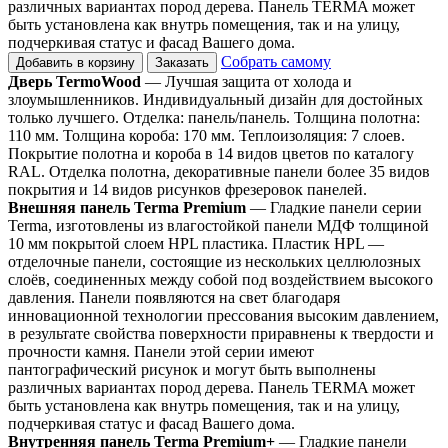
различных вариантах пород дерева. Панель TERMA может
быть установлена как внутрь помещения, так и на улицу,
подчеркивая статус и фасад Вашего дома.
Собрать самому
Добавить в корзину
Заказать
Дверь TermoWood
— Лучшая защита от холода и
злоумышленников. Индивидуальный дизайн для достойных
только лучшего. Отделка: панель/панель. Толщина полотна:
110 мм. Толщина короба: 170 мм. Теплоизоляция: 7 слоев.
Покрытие полотна и короба в 14 видов цветов по каталогу
RAL. Отделка полотна, декоративные панели более 35 видов
покрытия и 14 видов рисунков фрезеровок панелей.
Внешняя панель Terma Premium
— Гладкие панели серии
Terma, изготовлены из влагостойкой панели МДФ толщиной
10 мм покрытой слоем HPL пластика. Пластик HPL —
отделочные панели, состоящие из нескольких целлюлозных
слоёв, соединенных между собой под воздействием высокого
давления. Панели появляются на свет благодаря
инновационной технологии прессования высоким давлением,
в результате свойства поверхности приравнены к твердости и
прочности камня. Панели этой серии имеют
пантографический рисунок и могут быть выполнены
различных вариантах пород дерева. Панель TERMA может
быть установлена как внутрь помещения, так и на улицу,
подчеркивая статус и фасад Вашего дома.
Внутренняя панель Terma Premium+
— Гладкие панели