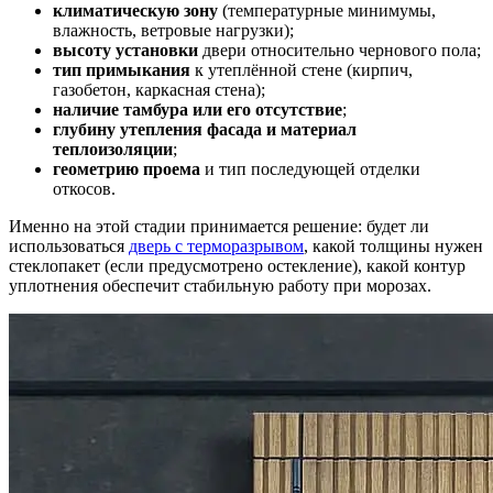
климатическую зону
(температурные минимумы,
влажность, ветровые нагрузки);
высоту установки
двери относительно чернового пола;
тип примыкания
к утеплённой стене (кирпич,
газобетон, каркасная стена);
наличие тамбура или его отсутствие
;
глубину утепления фасада и материал
теплоизоляции
;
геометрию проема
и тип последующей отделки
откосов.
Именно на этой стадии принимается решение: будет ли
использоваться
дверь с терморазрывом
, какой толщины нужен
стеклопакет (если предусмотрено остекление), какой контур
уплотнения обеспечит стабильную работу при морозах.