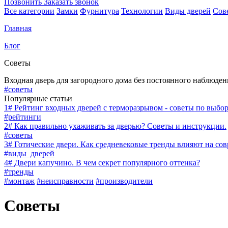
Позвонить
Заказать звонок
Все категории
Замки
Фурнитура
Технологии
Виды дверей
Сов
Главная
Блог
Советы
Входная дверь для загородного дома без постоянного наблюде
#советы
Популярные статьи
1#
Рейтинг входных дверей с терморазрывом - советы по выбо
#рейтинги
2#
Как правильно ухаживать за дверью? Советы и инструкции.
#советы
3#
Готические двери. Как средневековые тренды влияют на со
#виды_дверей
4#
Двери капучино. В чем секрет популярного оттенка?
#тренды
#монтаж
#неисправности
#производители
Советы