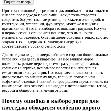
Подняться наверх
При заказе входной двери в коттедж ошибка часто начинается
с неверного подхода к экономии. Покупатель старается
сократить бюджет там, где разница не кажется очевидной: в
конструкции, утеплении, фурнитуре, монтаже или узлах
примыкания. На этапе выбора это выглядит разумно. Но уже
в первые сезоны становится понятно, что именно эти
элементы определяют, будет ли дверь сохранять тепло, плотно
закрываться, выдерживать уличную нагрузку и
соответствовать уровню самого дома.
Для коттеджа входная дверь работает в гораздо более сложных
условиях, чем дверь в квартире. На нее влияют мороз,
влажность, резкие перепады температуры, ветер, осадки,
солнечная нагрузка, вес самого полотна и интенсивная
ежедневная эксплуатация. Поэтому здесь нельзя оценивать
дверь только по внешнему виду, толщине полотна или
эффектной отделке. Главный вопрос должен звучать иначе: на
каких элементах экономия приведет к потере качества, тепла,
ресурса и общего впечатления от дома.
Почему ошибка в выборе двери для
коттеджа обходится особенно дорого