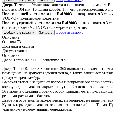
Дверь Termo
— Усиленная защита и повышенный комфорт. В эт
полотна: 104 мм. Толщина короба: 177 мм. Теплоизоляция: 5 сл
Цвет внешней части металла Ral 9003
— покрывается 3 слоя
VOLVO), полимерное покрытие.
Цвет внутренней части металла Ral 9003
— покрывается 3 сл
(оттестировано VOLVO), полимерное покрытие.
Собрать самому
Добавить в корзину
Заказать
Описание
Отзывы 73
Доставка и оплата
Документация
Описание
Дверь Termo Ral 9003 Securemme 365
Дверь Termo Ral 9003 Securemme 365 выполнена в элегантном
помещение, не допуская утечки тепла, а также защищает от вз
предусмотрен тамбур.
Высокая степень защиты от взлома и вскрытия обеспечивается
которую дверь можно закрыть изнутри, без использования ключ
Эта модель отделана с обеих сторон гладким металлом, защищ
резными рамками – багетом.
Дверь изготовлена из экологичных материалов, не выделяет ед
Купить термодверь можно, оформив заказ на фабрике Термо. П
указанному номеру нашим менеджерам.