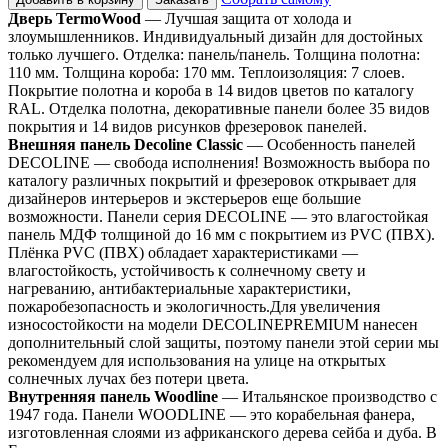
Дверь TermoWood
— Лучшая защита от холода и
злоумышленников. Индивидуальный дизайн для достойных
только лучшего. Отделка: панель/панель. Толщина полотна:
110 мм. Толщина короба: 170 мм. Теплоизоляция: 7 слоев.
Покрытие полотна и короба в 14 видов цветов по каталогу
RAL. Отделка полотна, декоративные панели более 35 видов
покрытия и 14 видов рисунков фрезеровок панелей.
Внешняя панель Decoline Classic
— Особенность панелей
DECOLINE — свобода исполнения! Возможность выбора по
каталогу различных покрытий и фрезеровок открывает для
дизайнеров интерьеров и экстерьеров еще большие
возможности. Панели серия DECOLINE — это влагостойкая
панель МДФ толщиной до 16 мм с покрытием из PVC (ПВХ).
Плёнка PVC (ПВХ) обладает характеристиками —
влагостойкость, устойчивость к солнечному свету и
нагреванию, антибактериальные характеристики,
пожаробезопасность и экологичность.Для увеличения
износостойкости на модели DECOLINEPREMIUM нанесен
дополнительный слой защиты, поэтому панели этой серии мы
рекомендуем для использования на улице на открытых
солнечных лучах без потери цвета.
Внутренняя панель Woodline
— Итальянское производство с
1947 года. Панели WOODLINE — это корабельная фанера,
изготовленная слоями из африканского дерева сейба и дуба. В