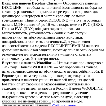
Внешняя панель Decoline Classic
— Особенность панелей
DECOLINE — свобода исполнения! Возможность выбора по
каталогу различных покрытий и фрезеровок открывает для
дизайнеров интерьеров и экстерьеров еще большие
возможности. Панели серия DECOLINE — это влагостойкая
панель МДФ толщиной до 16 мм с покрытием из PVC (ПВХ).
Плёнка PVC (ПВХ) обладает характеристиками —
влагостойкость, устойчивость к солнечному свету и
нагреванию, антибактериальные характеристики,
пожаробезопасность и экологичность.Для увеличения
износостойкости на модели DECOLINEPREMIUM нанесен
дополнительный слой защиты, поэтому панели этой серии мы
рекомендуем для использования на улице на открытых
солнечных лучах без потери цвета.
Внутренняя панель Woodline
— Итальянское производство с
1947 года. Панели WOODLINE — это корабельная фанера,
изготовленная слоями из африканского дерева сейба и дуба. В
Европе данным материалом производят отделку яхт и
применяют в качестве уличных панелей входных дверей.
Богатый опыт фабрики и отработанная десятилетиями
технология не имеют аналогов в России.Панели WOODLINE
— это долговечные изделия, передающие ощущение
натурального дерева и магию массива дуба, настоящая
классика, не имеющая границ во времени и моде.
Собрать самому
Добавить в корзину
Заказать