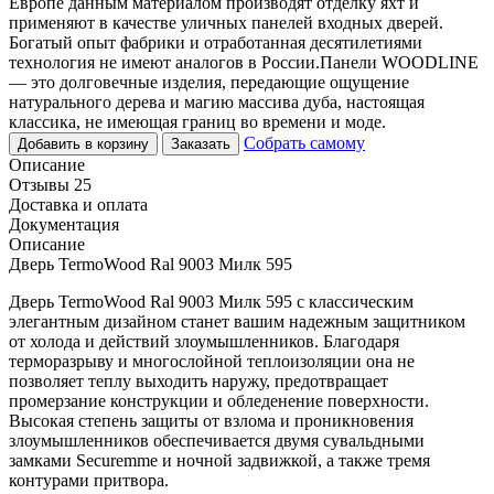
Европе данным материалом производят отделку яхт и
применяют в качестве уличных панелей входных дверей.
Богатый опыт фабрики и отработанная десятилетиями
технология не имеют аналогов в России.Панели WOODLINE
— это долговечные изделия, передающие ощущение
натурального дерева и магию массива дуба, настоящая
классика, не имеющая границ во времени и моде.
Собрать самому
Добавить в корзину
Заказать
Описание
Отзывы 25
Доставка и оплата
Документация
Описание
Дверь TermoWood Ral 9003 Милк 595
Дверь TermoWood Ral 9003 Милк 595 с классическим
элегантным дизайном станет вашим надежным защитником
от холода и действий злоумышленников. Благодаря
терморазрыву и многослойной теплоизоляции она не
позволяет теплу выходить наружу, предотвращает
промерзание конструкции и обледенение поверхности.
Высокая степень защиты от взлома и проникновения
злоумышленников обеспечивается двумя сувальдными
замками Securemme и ночной задвижкой, а также тремя
контурами притвора.