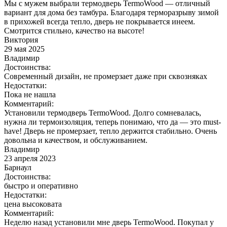
Мы с мужем выбрали термодверь TermoWood — отличный
вариант для дома без тамбура. Благодаря терморазрыву зимой
в прихожей всегда тепло, дверь не покрывается инеем.
Смотрится стильно, качество на высоте!
Виктория
29 мая 2025
Владимир
Достоинства:
Современный дизайн, не промерзает даже при сквозняках
Недостатки:
Пока не нашла
Комментарий:
Установили термодверь TermoWood. Долго сомневалась,
нужна ли термоизоляция, теперь понимаю, что да — это must-
have! Дверь не промерзает, тепло держится стабильно. Очень
довольна и качеством, и обслуживанием.
Владимир
23 апреля 2023
Барнаул
Достоинства:
быстро и оперативно
Недостатки:
цена высоковата
Комментарий:
Неделю назад установили мне дверь TermoWood. Покупал у