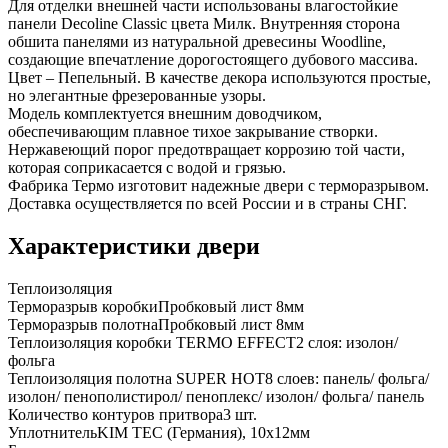
Для отделки внешней части использованы влагостойкие
панели Decoline Classic цвета Милк. Внутренняя сторона
обшита панелями из натуральной древесины Woodline,
создающие впечатление дорогостоящего дубового массива.
Цвет – Пепельный. В качестве декора используются простые,
но элегантные фрезерованные узоры.
Модель комплектуется внешним доводчиком,
обеспечивающим плавное тихое закрывание створки.
Нержавеющий порог предотвращает коррозию той части,
которая соприкасается с водой и грязью.
Фабрика Термо изготовит надежные двери с терморазрывом.
Доставка осуществляется по всей России и в страны СНГ.
Характеристики двери
Теплоизоляция
Терморазрыв коробки
Пробковый лист 8мм
Терморазрыв полотна
Пробковый лист 8мм
Теплоизоляция коробки TERMO EFFECT
2 слоя: изолон/
фольга
Теплоизоляция полотна SUPER НОТ
8 слоев: панель/ фольга/
изолон/ пенополистирол/ пеноплекс/ изолон/ фольга/ панель
Количество контуров притвора
3 шт.
Уплотнитель
KIM ТЕС (Германия), 10x12мм