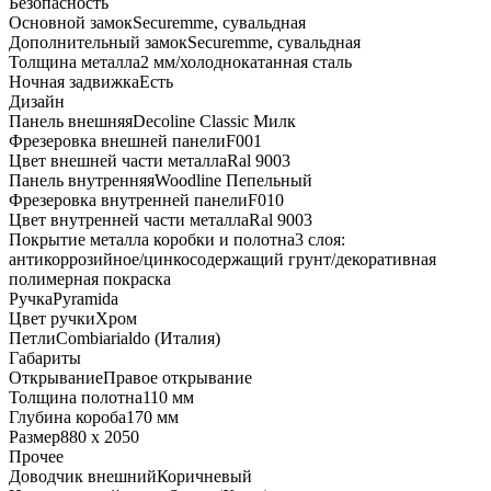
Безопасность
Основной замок
Securemme, сувальдная
Дополнительный замок
Securemme, сувальдная
Толщина металла
2 мм/холоднокатанная сталь
Ночная задвижка
Есть
Дизайн
Панель внешняя
Decoline Classic Милк
Фрезеровка внешней панели
F001
Цвет внешней части металла
Ral 9003
Панель внутренняя
Woodline Пепельный
Фрезеровка внутренней панели
F010
Цвет внутренней части металла
Ral 9003
Покрытие металла коробки и полотна
3 слоя:
антикоррозийное/цинкосодержащий грунт/декоративная
полимерная покраска
Ручка
Pyramida
Цвет ручки
Хром
Петли
Combiarialdo (Италия)
Габариты
Открывание
Правое открывание
Толщина полотна
110 мм
Глубина короба
170 мм
Размер
880 x 2050
Прочее
Доводчик внешний
Коричневый