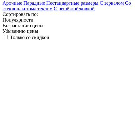
Арочные
Парадные
Нестандартные размеры
С зеркалом
Со
стеклопакетом/стеклом
С решёткой/ковкой
Сортировать по:
Популярности
Возрастанию цены
Убыванию цены
Только со скидкой