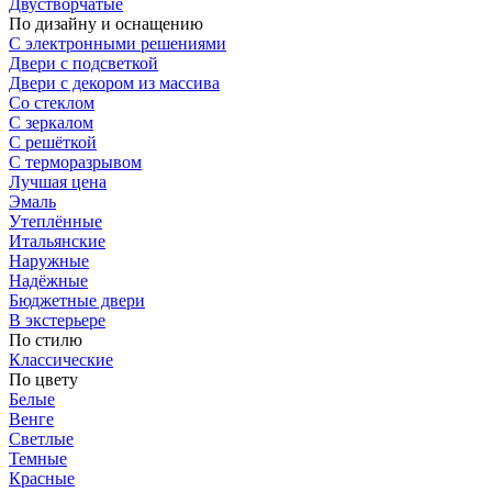
Двустворчатые
По дизайну и оснащению
С электронными решениями
Двери с подсветкой
Двери с декором из массива
Со стеклом
С зеркалом
С решёткой
С терморазрывом
Лучшая цена
Эмаль
Утеплённые
Итальянские
Наружные
Надёжные
Бюджетные двери
В экстерьере
По стилю
Классические
По цвету
Белые
Венге
Светлые
Темные
Красные