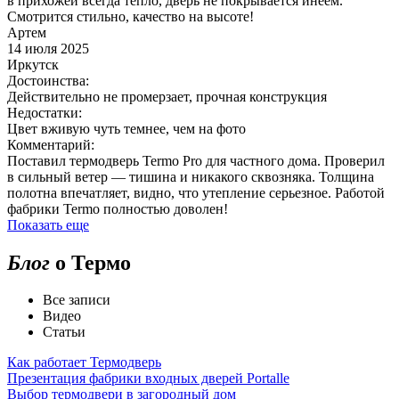
в прихожей всегда тепло, дверь не покрывается инеем.
Смотрится стильно, качество на высоте!
Артем
14 июля 2025
Иркутск
Достоинства:
Действительно не промерзает, прочная конструкция
Недостатки:
Цвет вживую чуть темнее, чем на фото
Комментарий:
Поставил термодверь Termo Pro для частного дома. Проверил
в сильный ветер — тишина и никакого сквозняка. Толщина
полотна впечатляет, видно, что утепление серьезное. Работой
фабрики Termo полностью доволен!
Показать еще
Блог
о Термо
Все записи
Видео
Статьи
Как работает Термодверь
Презентация фабрики входных дверей Portalle
Выбор термодвери в загородный дом