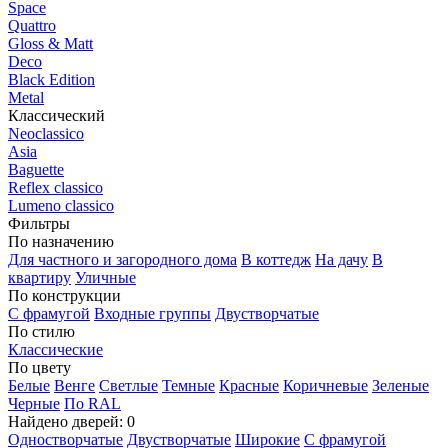
Space
Quattro
Gloss & Matt
Deco
Black Edition
Metal
Классический
Neoclassico
Asia
Baguette
Reflex classico
Lumeno classico
Фильтры
По назначению
Для частного и загородного дома
В коттедж
На дачу
В
квартиру
Уличные
По конструкции
С фрамугой
Входные группы
Двустворчатые
По стилю
Классические
По цвету
Белые
Венге
Светлые
Темные
Красные
Коричневые
Зеленые
Черные
По RAL
Найдено дверей:
0
Одностворчатые
Двустворчатые
Широкие
С фрамугой