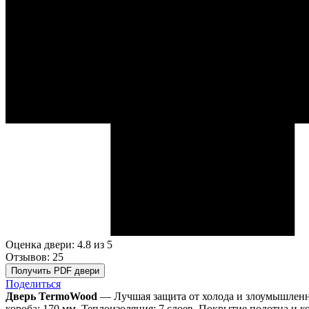
Оценка двери: 4.8
из 5
Отзывов: 25
Получить PDF двери
Поделиться
Дверь TermoWood
— Лучшая защита от холода и злоумышленни
короба: 170 мм. Теплоизоляция: 7 слоев. Покрытие полотна и к