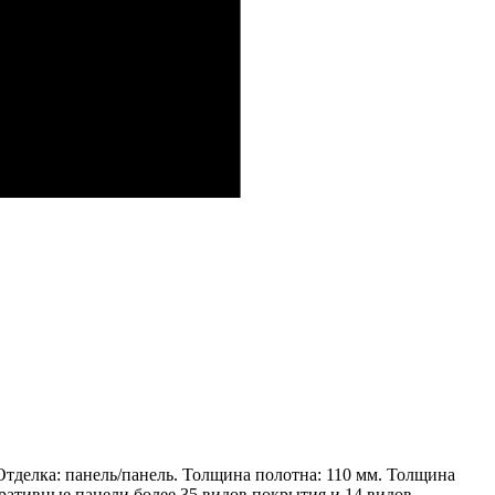
тделка: панель/панель. Толщина полотна: 110 мм. Толщина
оративные панели более 35 видов покрытия и 14 видов