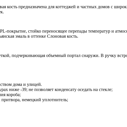
вая кость предназначена для коттеджей и частных домов с широ
к.
PL-покрытие, стойко переносящее перепады температур и атмо
янская эмаль в оттенке Слоновая кость.
веткой, подчеркивающая объемный портал снаружи. В ручку встр
ством дома и улицей.
рах ниже -39; не позволяет конденсату оседать на стекле;
ия короба;
а притвора, немецкий уплотнитель;