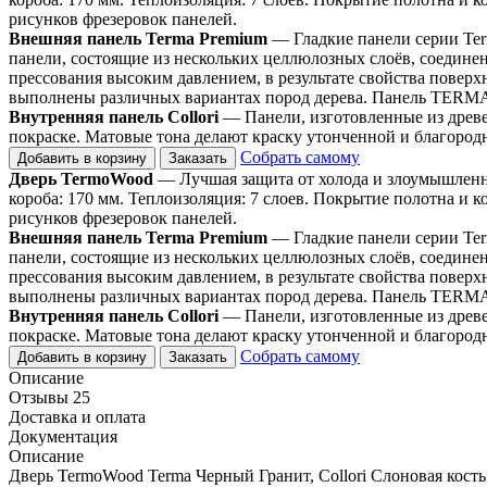
рисунков фрезеровок панелей.
Внешняя панель Terma Premium
— Гладкие панели серии Te
панели, состоящие из нескольких целлюлозных слоёв, соедине
прессования высоким давлением, в результате свойства повер
выполнены различных вариантах пород дерева. Панель TERMA м
Внутренняя панель Collori
— Панели, изготовленные из древе
покраске. Матовые тона делают краску утонченной и благород
Собрать самому
Добавить в корзину
Заказать
Дверь TermoWood
— Лучшая защита от холода и злоумышленни
короба: 170 мм. Теплоизоляция: 7 слоев. Покрытие полотна и к
рисунков фрезеровок панелей.
Внешняя панель Terma Premium
— Гладкие панели серии Te
панели, состоящие из нескольких целлюлозных слоёв, соедине
прессования высоким давлением, в результате свойства повер
выполнены различных вариантах пород дерева. Панель TERMA м
Внутренняя панель Collori
— Панели, изготовленные из древе
покраске. Матовые тона делают краску утонченной и благород
Собрать самому
Добавить в корзину
Заказать
Описание
Отзывы 25
Доставка и оплата
Документация
Описание
Дверь TermoWood Terma Черный Гранит, Collori Слоновая кость