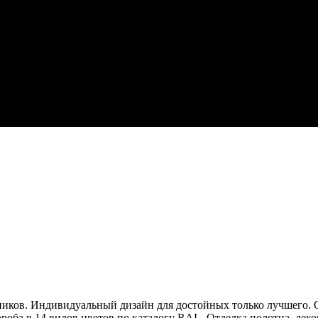
ков. Индивидуальный дизайн для достойных только лучшего. О
ороба в 14 видов цветов по каталогу RAL. Отделка полотна, дек