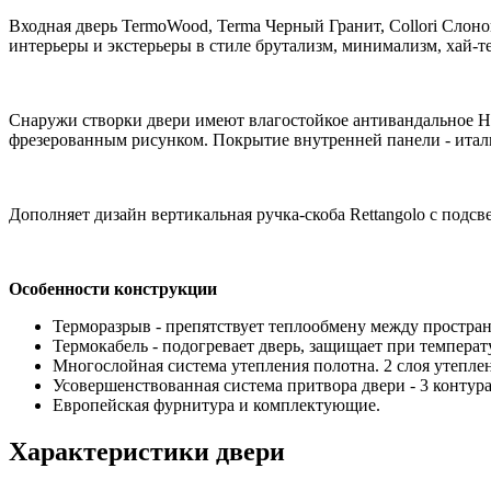
Входная дверь TermoWood, Terma Черный Гранит, Collori Слоно
интерьеры и экстерьеры в стиле брутализм, минимализм, хай-те
Снаружи створки двери имеют влагостойкое антивандальное H
фрезерованным рисунком. Покрытие внутренней панели - италь
Дополняет дизайн вертикальная ручка-скоба Rettangolo с подс
Особенности конструкции
Терморазрыв - препятствует теплообмену между простран
Термокабель - подогревает дверь, защищает при температу
Многослойная система утепления полотна. 2 слоя утеплен
Усовершенствованная система притвора двери - 3 контур
Европейская фурнитура и комплектующие.
Характеристики двери