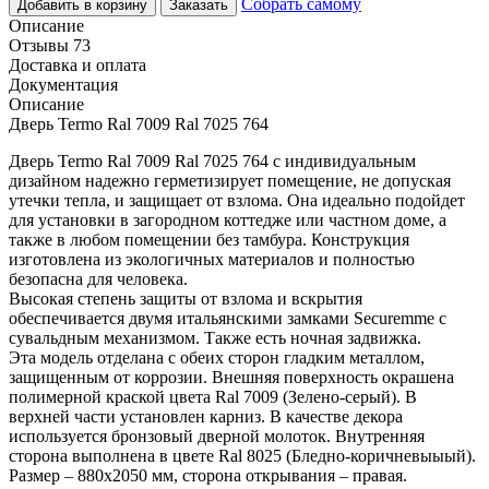
Собрать самому
Добавить в корзину
Заказать
Описание
Отзывы 73
Доставка и оплата
Документация
Описание
Дверь Termo Ral 7009 Ral 7025 764
Дверь Termo Ral 7009 Ral 7025 764 с индивидуальным
дизайном надежно герметизирует помещение, не допуская
утечки тепла, и защищает от взлома. Она идеально подойдет
для установки в загородном коттедже или частном доме, а
также в любом помещении без тамбура. Конструкция
изготовлена из экологичных материалов и полностью
безопасна для человека.
Высокая степень защиты от взлома и вскрытия
обеспечивается двумя итальянскими замками Securemme с
сувальдным механизмом. Также есть ночная задвижка.
Эта модель отделана с обеих сторон гладким металлом,
защищенным от коррозии. Внешняя поверхность окрашена
полимерной краской цвета Ral 7009 (Зелено-серый). В
верхней части установлен карниз. В качестве декора
используется бронзовый дверной молоток. Внутренняя
сторона выполнена в цвете Ral 8025 (Бледно-коричневыыый).
Размер – 880х2050 мм, сторона открывания – правая.