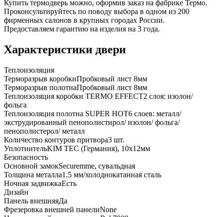
Купить термодверь можно, оформив заказ на фабрике Термо.
Проконсультируйтесь по поводу выбора в одном из 200
фирменных салонов в крупных городах России.
Предоставляем гарантию на изделия на 3 года.
Характеристики двери
Теплоизоляция
Терморазрыв коробки
Пробковый лист 8мм
Терморазрыв полотна
Пробковый лист 8мм
Теплоизоляция коробки TERMO EFFECT
2 слоя: изолон/
фольга
Теплоизоляция полотна SUPER НОТ
6 слоев: металл/
экструдированный пенополистирол/ изолон/ фольга/
пенополистерол/ металл
Количество контуров притвора
3 шт.
Уплотнитель
KIM ТЕС (Германия), 10x12мм
Безопасность
Основной замок
Securemme, сувальдная
Толщина металла
1.5 мм/холоднокатанная сталь
Ночная задвижка
Есть
Дизайн
Панель внешняя
Да
Фрезеровка внешней панели
None