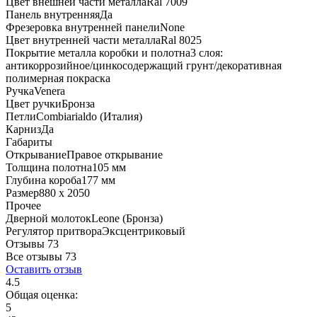
Цвет внешней части металла
Ral 7009
Панель внутренняя
Да
Фрезеровка внутренней панели
None
Цвет внутренней части металла
Ral 8025
Покрытие металла коробки и полотна
3 слоя:
антикоррозийное/цинкосодержащий грунт/декоративная
полимерная покраска
Ручка
Venera
Цвет ручки
Бронза
Петли
Combiarialdo (Италия)
Карниз
Да
Габариты
Открывание
Правое открывание
Толщина полотна
105 мм
Глубина короба
177 мм
Размер
880 x 2050
Прочее
Дверной молоток
Leone (Бронза)
Регулятор притвора
Эксцентриковый
Отзывы 73
Все отзывы
73
Оставить отзыв
4.5
Общая оценка:
5