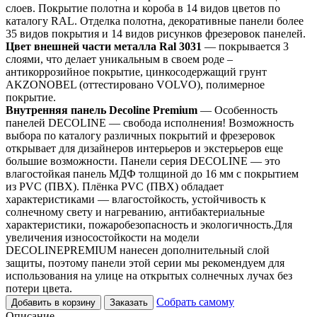
слоев. Покрытие полотна и короба в 14 видов цветов по
каталогу RAL. Отделка полотна, декоративные панели более
35 видов покрытия и 14 видов рисунков фрезеровок панелей.
Цвет внешней части металла Ral 3031
— покрывается 3
слоями, что делает уникальным в своем роде –
антикоррозийное покрытие, цинкосодержащий грунт
AKZONOBEL (оттестировано VOLVO), полимерное
покрытие.
Внутренняя панель Decoline Premium
— Особенность
панелей DECOLINE — свобода исполнения! Возможность
выбора по каталогу различных покрытий и фрезеровок
открывает для дизайнеров интерьеров и экстерьеров еще
большие возможности. Панели серия DECOLINE — это
влагостойкая панель МДФ толщиной до 16 мм с покрытием
из PVC (ПВХ). Плёнка PVC (ПВХ) обладает
характеристиками — влагостойкость, устойчивость к
солнечному свету и нагреванию, антибактериальные
характеристики, пожаробезопасность и экологичность.Для
увеличения износостойкости на модели
DECOLINEPREMIUM нанесен дополнительный слой
защиты, поэтому панели этой серии мы рекомендуем для
использования на улице на открытых солнечных лучах без
потери цвета.
Собрать самому
Добавить в корзину
Заказать
Описание