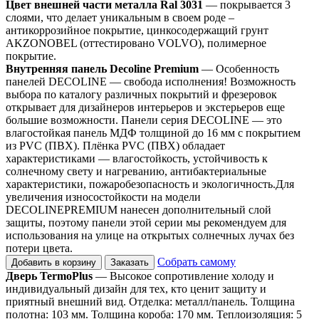
Цвет внешней части металла Ral 3031
— покрывается 3
слоями, что делает уникальным в своем роде –
антикоррозийное покрытие, цинкосодержащий грунт
AKZONOBEL (оттестировано VOLVO), полимерное
покрытие.
Внутренняя панель Decoline Premium
— Особенность
панелей DECOLINE — свобода исполнения! Возможность
выбора по каталогу различных покрытий и фрезеровок
открывает для дизайнеров интерьеров и экстерьеров еще
большие возможности. Панели серия DECOLINE — это
влагостойкая панель МДФ толщиной до 16 мм с покрытием
из PVC (ПВХ). Плёнка PVC (ПВХ) обладает
характеристиками — влагостойкость, устойчивость к
солнечному свету и нагреванию, антибактериальные
характеристики, пожаробезопасность и экологичность.Для
увеличения износостойкости на модели
DECOLINEPREMIUM нанесен дополнительный слой
защиты, поэтому панели этой серии мы рекомендуем для
использования на улице на открытых солнечных лучах без
потери цвета.
Собрать самому
Добавить в корзину
Заказать
Дверь TermoPlus
— Высокое сопротивление холоду и
индивидуальный дизайн для тех, кто ценит защиту и
приятный внешний вид. Отделка: металл/панель. Толщина
полотна: 103 мм. Толщина короба: 170 мм. Теплоизоляция: 5