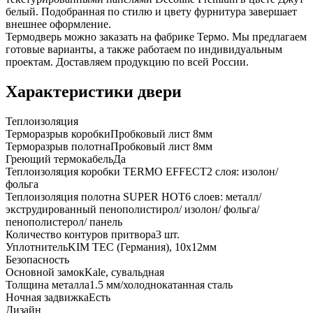
белый. Подобранная по стилю и цвету фурнитура завершает
внешнее оформление.
Термодверь можно заказать на фабрике Термо. Мы предлагаем
готовые варианты, а также работаем по индивидуальным
проектам. Доставляем продукцию по всей России.
Характеристики двери
Теплоизоляция
Терморазрыв коробки
Пробковый лист 8мм
Терморазрыв полотна
Пробковый лист 8мм
Греющий термокабель
Да
Теплоизоляция коробки TERMO EFFECT
2 слоя: изолон/
фольга
Теплоизоляция полотна SUPER НОТ
6 слоев: металл/
экструдированный пенополистирол/ изолон/ фольга/
пенополистерол/ панель
Количество контуров притвора
3 шт.
Уплотнитель
KIM ТЕС (Германия), 10x12мм
Безопасность
Основной замок
Kale, сувальдная
Толщина металла
1.5 мм/холоднокатанная сталь
Ночная задвижка
Есть
Дизайн