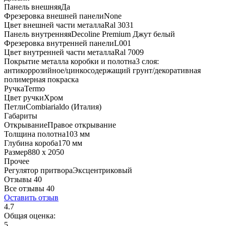
Панель внешняя
Да
Фрезеровка внешней панели
None
Цвет внешней части металла
Ral 3031
Панель внутренняя
Decoline Premium Джут белый
Фрезеровка внутренней панели
L001
Цвет внутренней части металла
Ral 7009
Покрытие металла коробки и полотна
3 слоя:
антикоррозийное/цинкосодержащий грунт/декоративная
полимерная покраска
Ручка
Termo
Цвет ручки
Хром
Петли
Combiarialdo (Италия)
Габариты
Открывание
Правое открывание
Толщина полотна
103 мм
Глубина короба
170 мм
Размер
880 x 2050
Прочее
Регулятор притвора
Эксцентриковый
Отзывы 40
Все отзывы
40
Оставить отзыв
4.7
Общая оценка:
5