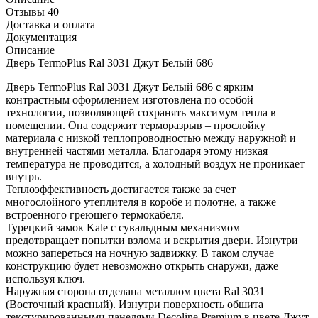
Отзывы 40
Доставка и оплата
Документация
Описание
Дверь TermoPlus Ral 3031 Джут Белый 686
Дверь TermoPlus Ral 3031 Джут Белый 686 с ярким
контрастным оформлением изготовлена по особой
технологии, позволяющей сохранять максимум тепла в
помещении. Она содержит терморазрыв – прослойку
материала с низкой теплопроводностью между наружной и
внутренней частями металла. Благодаря этому низкая
температура не проводится, а холодный воздух не проникает
внутрь.
Теплоэффективность достигается также за счет
многослойного утеплителя в коробе и полотне, а также
встроенного греющего термокабеля.
Турецкий замок Kale с сувальдным механизмом
предотвращает попытки взлома и вскрытия двери. Изнутри
можно запереться на ночную задвижку. В таком случае
конструкцию будет невозможно открыть снаружи, даже
используя ключ.
Наружная сторона отделана металлом цвета Ral 3031
(Восточный красный). Изнутри поверхность обшита
текстурированными панелями Decoline Premium в цвете Джут