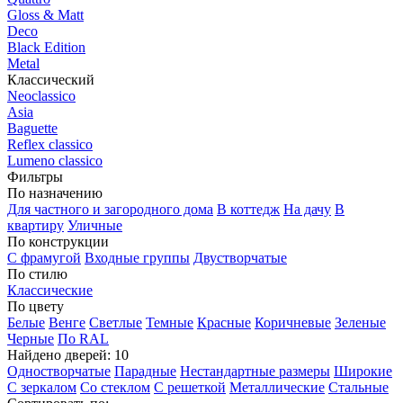
Gloss & Matt
Deco
Black Edition
Metal
Классический
Neoclassico
Asia
Baguette
Reflex classico
Lumeno classico
Фильтры
По назначению
Для частного и загородного дома
В коттедж
На дачу
В
квартиру
Уличные
По конструкции
С фрамугой
Входные группы
Двустворчатые
По стилю
Классические
По цвету
Белые
Венге
Светлые
Темные
Красные
Коричневые
Зеленые
Черные
По RAL
Найдено дверей:
10
Одностворчатые
Парадные
Нестандартные размеры
Широкие
С зеркалом
Со стеклом
С решеткой
Металлические
Стальные