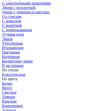
С электронными решениями
Двери с подсветкой
Двери с декором из массива
Со стеклом
С зеркалом
С решёткой
С терморазрывом
Лучшая цена
Эмаль
Утеплённые
Итальянские
Наружные
Надёжные
Бюджетные двери
В экстерьере
По стилю
Классические
По цвету
Белые
Венге
Светлые
Темные
Красные
Коричневые
Зеленые